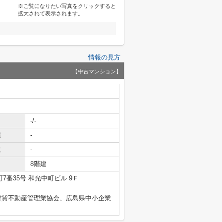
※ご覧になりたい写真をクリックすると
拡大されて表示されます。
情報の見方
【中古マンション】
-/-
積
-
数
-
8階建
7番35号 和光中町ビル 9Ｆ
賃貸不動産管理業協会、広島県中小企業