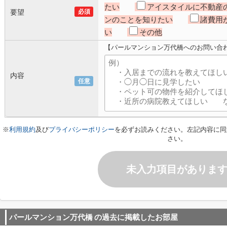
たい
アイスタイルに不動産
要望
必須
ンのことを知りたい
諸費用
い
その他
【パールマンション万代橋へのお問い合
内容
任意
※
利用規約
及び
プライバシーポリシー
を必ずお読みください。左記内容に同
さい。
未入力項目がありま
パールマンション万代橋
の過去に掲載したお部屋