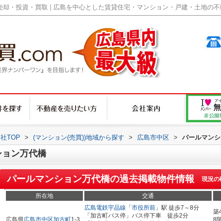
却・投資・買取 | 広島を中心とした賃貸住宅・マンション・戸建・土地の不動産
社TOP
>
(マンション(売買))地域から探す
>
広島市中区
>
パールマンシ
ション万代橋
パールマンション万代橋
の過去掲載物件情報
現況の
所在地
交通
広島電鉄宇品線
「
市役所前
」駅 徒歩7～8分
築
「加古町バス停」バス停下車 徒歩2分
広島県
広島市中区
加古町
1-3
8