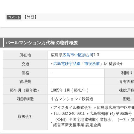
【外観】
コメント
パールマンション万代橋
の物件概要
所在地
広島県
広島市中区
加古町
1-3
広島電鉄宇品線
「
市役所前
」駅 徒歩8分
交通
価格
-
利回り
管理費
-
専有面
築年月（築年数）
1985年 1月 ( 築41年 )
棟総戸
種別/構造
中古マンション / 鉄骨造
階建
アイスタイル株式会社
広島県広島市中区中町
TEL:082-240-9911
広島県知事 (4) 第9606号
取扱会社
（公団）全国宅地建物取引業協会、（一社）
経営革新支援事業 認定企業