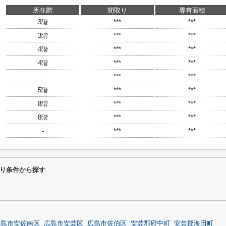
所在階
間取り
専有面積
3階
***
***
3階
***
***
4階
***
***
4階
***
***
-
***
***
5階
***
***
8階
***
***
8階
***
***
-
***
***
り条件から探す
広島市安佐南区
広島市安芸区
広島市佐伯区
安芸郡府中町
安芸郡海田町