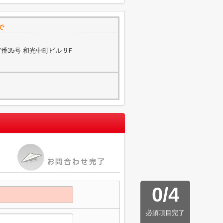
で
番35号 和光中町ビル 9Ｆ
0
/
4
必須項目完了