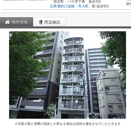
「加古町」バス停下車 徒歩3分
鉄
広島電鉄江波線
「
舟入町
」駅 徒歩8分
物件情報
周辺施設
※写真や図と実際の現状とが異なる場合は現状を優先させていただきます