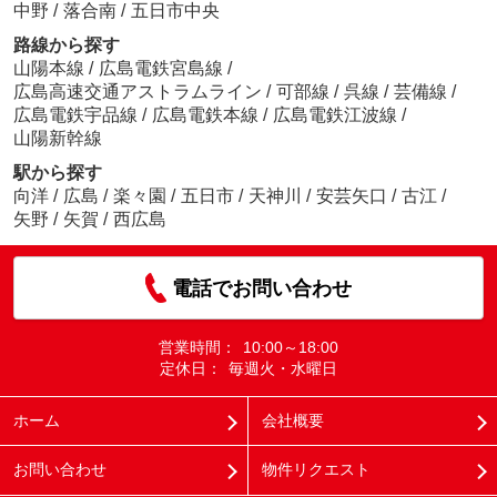
中野
/
落合南
/
五日市中央
路線から探す
山陽本線
/
広島電鉄宮島線
/
広島高速交通アストラムライン
/
可部線
/
呉線
/
芸備線
/
広島電鉄宇品線
/
広島電鉄本線
/
広島電鉄江波線
/
山陽新幹線
駅から探す
向洋
/
広島
/
楽々園
/
五日市
/
天神川
/
安芸矢口
/
古江
/
矢野
/
矢賀
/
西広島
電話でお問い合わせ
営業時間：
10:00～18:00
定休日：
毎週火・水曜日
ホーム
会社概要
お問い合わせ
物件リクエスト