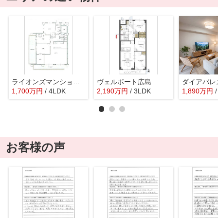
ライオンズマンション西霞町第2
ヴェルポート広島
ダイアパレ
1,700
万
円
/ 4LDK
2,190
万
円
/ 3LDK
1,890
万
円
お客様の声