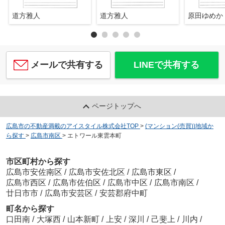
道方雅人
道方雅人
原田ゆめか
メールで共有する
LINEで共有する
ページトップへ
広島市の不動産満載のアイスタイル株式会社TOP
>
(マンション(売買))地域か
ら探す
>
広島市南区
>
エトワール東雲本町
市区町村から探す
広島市安佐南区
/
広島市安佐北区
/
広島市東区
/
広島市西区
/
広島市佐伯区
/
広島市中区
/
広島市南区
/
廿日市市
/
広島市安芸区
/
安芸郡府中町
町名から探す
口田南
/
大塚西
/
山本新町
/
上安
/
深川
/
己斐上
/
川内
/