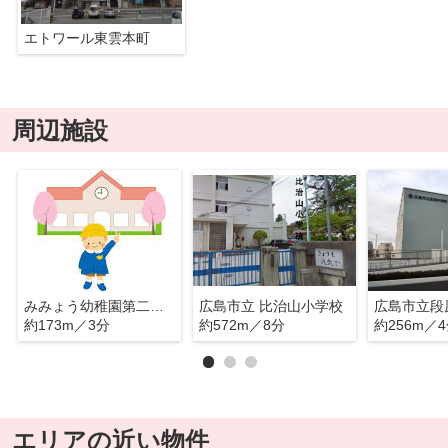
エトワール東雲本町
周辺施設
みみょう幼稚園第二みみょう保育園
広島市立 比治山小学校
広島市立段
約173m／3分
約572m／8分
約256m／
エリアの近い物件