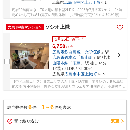
広島県
広島市中区
上八丁堀
4-1
高層30階南向き 79㎡超の都市型2LDK 2025年7月浴室ﾘﾌｫｰﾑ 24時
間ｺﾞﾐ出し可ｾｷｭﾘﾃｨ充実の管理体制 共用施設充実(ｹﾞｽﾄﾙｰﾑ･ﾗｳﾝｼﾞ等)※
一部有料 宅配ﾎﾞｯｸｽ・ｵｰﾄﾛｯｸ・TVﾓﾆﾀ付ｲﾝﾀｰﾎﾝ等設...
ソシオ上幟
売買 | 中古マンション
5月25日 値下げ
6,750
万
円
広島電鉄白島線
「
女学院前
」駅 徒歩6分
広島電鉄本線
「
銀山町
」駅 徒歩8分
山陽本線
「
広島
」駅 徒歩14分
12階 / 2LDK / 73.30㎡
広島県
広島市中区
上幟町
9-15
【中区上幟エリア】商業エリアの八丁堀・紙屋町、主要駅のＪＲ広島駅
徒歩圏内 ◆利便性、閑静な立地が成り立つエリア ◆南向き、高層階で陽
当り良好（令和8年3月現在） ◆収納豊富
6
1～6
該当物件数
件
件を表示
駅で絞り込む
変更