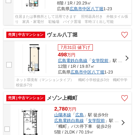
8階 / 1R / 20.29㎡
広島県
広島市中区
八丁堀
1-23
住居または事務所として活用できます 照明器具付き 外観タイル張
り 家具・家電付 駐輪場 バイク置場 常時ゴミ出し可能
ヴェル八丁堀
売買 | 中古マンション
7月31日 値下げ
498
万
円
広島電鉄白島線
「
女学院前
」駅 徒歩1分
12階 / 1R / 19.87㎡
広島県
広島市中区
八丁堀
1-23
ネット環境有（マンションタイプ） 幟町小学校徒歩3分 幟町中学
校徒歩7分
メゾン上幟町
売買 | 中古マンション
2,780
万
円
山陽本線
「
広島
」駅 徒歩9分
広島電鉄白島線
「
女学院前
」駅 徒歩7分
「幟町」バス停下車 徒歩2分
5階 / 2LDK / 70.19㎡