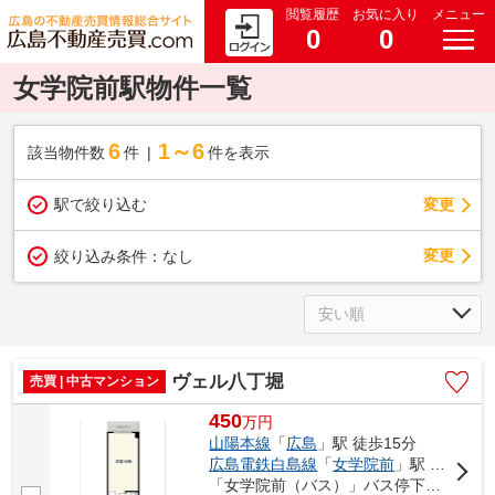
閲覧履歴
お気に入り
メニュー
0
0
女学院前駅物件一覧
6
1～6
該当物件数
件
件を表示
駅で絞り込む
変更
変更
絞り込み条件：
なし
ヴェル八丁堀
売買 | 中古マンション
450
万
円
山陽本線
「
広島
」駅 徒歩15分
広島電鉄白島線
「
女学院前
」駅 徒歩1分
「女学院前（バス）」バス停下車 徒歩2分