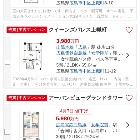
広島県
広島市中区
上幟町
8-10
室内大変きれいにお使いです 南向き ペット飼育可 オール電化 平
成20年スケルトンリノベーション実施(キッチン・洗面台・トイレ・ Ｕ
Ｂ交換、給排水管交換、全居室のフロア・クロ...
クイーンズパレス上幟町
売買 | 中古マンション
3,980
万
円
山陽本線
「
広島
」駅 徒歩11分
広島電鉄白島線
「
女学院前
」駅 徒歩5分
「女学院前バス停」バス停下車 徒歩2分
5階 / 2LDK / 65.64㎡
広島県
広島市中区
上幟町
11-12
2022年4月ﾘﾉﾍﾞｰｼｮﾝ：水回り設備交換(ｷｯﾁﾝ・浴室・ﾄｲﾚ）、 内装（壁・
床・全室） ﾍﾟｯﾄ飼育可能 ｼｽﾃﾑｷｯﾁﾝ 浴室乾燥機 角住戸 全居室収
納 駅まで平坦 ｼｬﾜｰ付洗面化粧台 温水洗浄便...
アーバンビューグランドタワー
売買 | 中古マンション
4月7日 値下げ
5,980
万
円
広島電鉄白島線
「
女学院前
」駅 徒歩1分
「合同庁舎入口（広島市）」バス停下車 徒歩1分
30階 / 2LDK / 79.24㎡