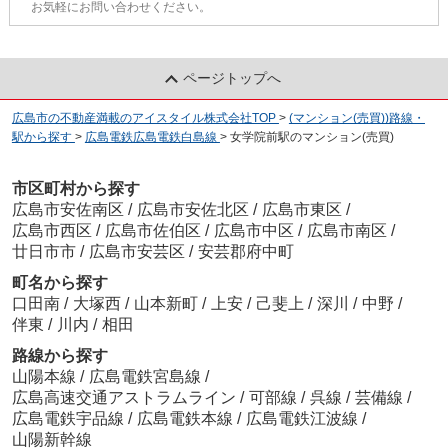
お気軽にお問い合わせください。
ページトップへ
広島市の不動産満載のアイスタイル株式会社TOP
>
(マンション(売買))路線・
駅から探す
>
広島電鉄広島電鉄白島線
>
女学院前駅のマンション(売買)
市区町村から探す
広島市安佐南区
/
広島市安佐北区
/
広島市東区
/
広島市西区
/
広島市佐伯区
/
広島市中区
/
広島市南区
/
廿日市市
/
広島市安芸区
/
安芸郡府中町
町名から探す
口田南
/
大塚西
/
山本新町
/
上安
/
己斐上
/
深川
/
中野
/
伴東
/
川内
/
相田
路線から探す
山陽本線
/
広島電鉄宮島線
/
広島高速交通アストラムライン
/
可部線
/
呉線
/
芸備線
/
広島電鉄宇品線
/
広島電鉄本線
/
広島電鉄江波線
/
山陽新幹線