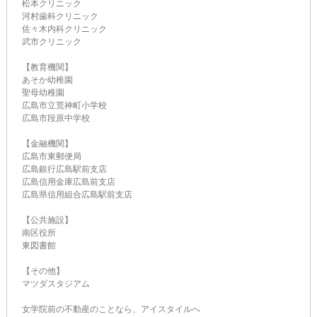
松本クリニック
河村歯科クリニック
佐々木内科クリニック
武市クリニック
【教育機関】
あそか幼稚園
聖母幼稚園
広島市立荒神町小学校
広島市段原中学校
【金融機関】
広島市東郵便局
広島銀行広島駅前支店
広島信用金庫広島前支店
広島県信用組合広島駅前支店
【公共施設】
南区役所
東図書館
【その他】
マツダスタジアム
女学院前の不動産のことなら、アイスタイルへ