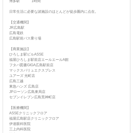
博多駅 1時間
日常生活に必要な諸施設のほとんどが徒歩圏内に点在。
【交通機関】
JR広島駅
広島電鉄
広島駅前バス乗り場
【商業施設】
ひろしま駅ビルASSE
福屋ひろしま駅前店エールエールA館
フタバ図書GIGA広島駅前店
マックスバリュエクスプレス
ユアーズ 光町店
広島三越
東急ハンズ 広島店
JPローソン広島東局店
セブンイレブン広島荒神町店
【医療機関】
ASSEクリニックフロア
福屋広島駅店クリニックフロア
伊達眼科医院
三上内科医院