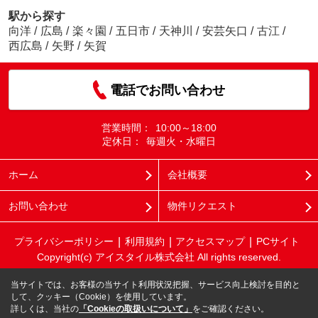
駅から探す
向洋
/
広島
/
楽々園
/
五日市
/
天神川
/
安芸矢口
/
古江
/
西広島
/
矢野
/
矢賀
電話でお問い合わせ
営業時間：
10:00～18:00
定休日：
毎週火・水曜日
ホーム
会社概要
お問い合わせ
物件リクエスト
プライバシーポリシー
利用規約
アクセスマップ
PCサイト
Copyright(c) アイスタイル株式会社 All rights reserved.
当サイトでは、お客様の当サイト利用状況把握、サービス向上検討を目的と
して、クッキー（Cookie）を使用しています。
詳しくは、当社の
「Cookieの取扱いについて」
をご確認ください。