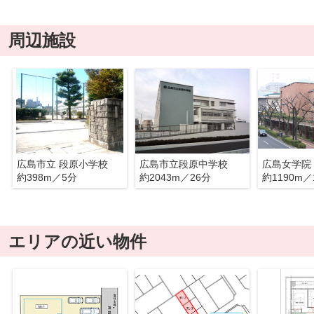
周辺施設
広島市立 段原小学校
広島市立段原中学校
広島女学院
約398m／5分
約2043m／26分
約1190m／
エリアの近い物件