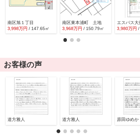
南区旭１丁目
南区東本浦町 土地
エスパス大
3,998
万
円
/ 147.65㎡
3,968
万
円
/ 150.79㎡
3,980
万
円
お客様の声
道方雅人
道方雅人
原田ゆめか