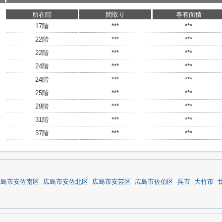
所在階
間取り
専有面積
17階
***
***
22階
***
***
22階
***
***
24階
***
***
24階
***
***
25階
***
***
29階
***
***
31階
***
***
37階
***
***
広島市安佐南区
広島市安佐北区
広島市安芸区
広島市佐伯区
呉市
大竹市