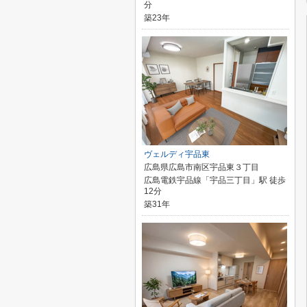
分
築23年
ヴェルディ宇品東
広島県広島市南区宇品東３丁目
広島電鉄宇品線「宇品三丁目」駅 徒歩
12分
築31年