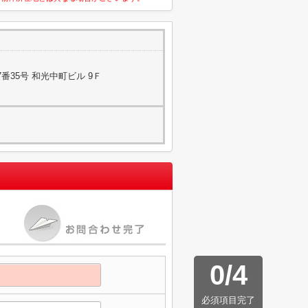
番35号 和光中町ビル 9Ｆ
0
/
4
必須項目完了