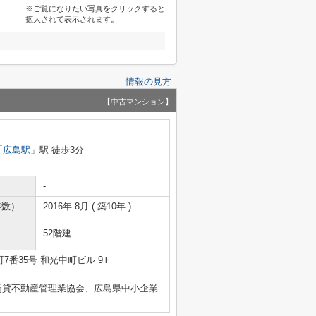
※ご覧になりたい写真をクリックすると
拡大されて表示されます。
情報の見方
【中古マンション】
「
広島駅
」駅 徒歩3分
-
年数）
2016年 8月 ( 築10年 )
52階建
7番35号 和光中町ビル 9Ｆ
賃貸不動産管理業協会、広島県中小企業