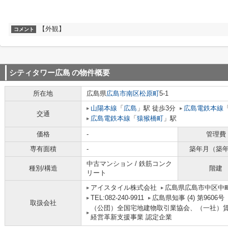
【外観】
コメント
シティタワー広島
の物件概要
所在地
広島県
広島市南区
松原町
5-1
山陽本線
「
広島
」駅 徒歩3分
広島電鉄本線
交通
広島電鉄本線
「
猿猴橋町
」駅
価格
-
管理費
専有面積
-
築年月（築
中古マンション / 鉄筋コンク
種別/構造
階建
リート
アイスタイル株式会社
広島県広島市中区中町
TEL:082-240-9911
広島県知事 (4) 第9606号
取扱会社
（公団）全国宅地建物取引業協会、（一社）
経営革新支援事業 認定企業