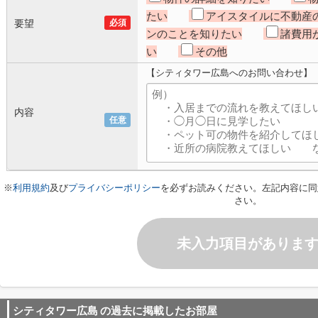
たい
アイスタイルに不動産
要望
必須
ンのことを知りたい
諸費用
い
その他
【シティタワー広島へのお問い合わせ】
内容
任意
※
利用規約
及び
プライバシーポリシー
を必ずお読みください。左記内容に同
さい。
未入力項目がありま
シティタワー広島
の過去に掲載したお部屋