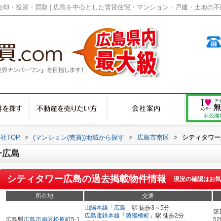
却・投資・買取 | 広島を中心とした賃貸住宅・マンション・戸建・土地の不動産
社TOP
>
(マンション(売買))地域から探す
>
広島市南区
>
シティタワー
ー広島
シティタワー広島
の過去掲載物件情報
現況の確認はお気
所在地
交通
山陽本線
「
広島
」駅 徒歩3～5分
築
広島電鉄本線
「
猿猴橋町
」駅 徒歩2分
広島県
広島市南区
松原町
5-1
5