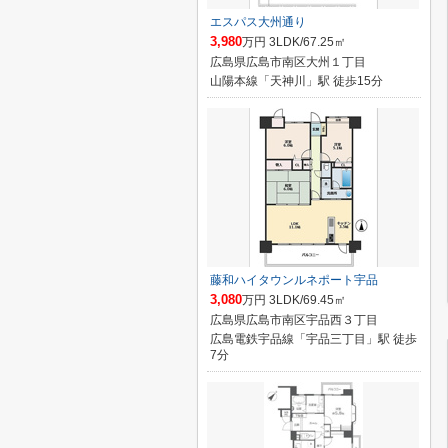
エスパス大州通り
3,980
万円 3LDK/67.25㎡
広島県広島市南区大州１丁目
山陽本線「天神川」駅 徒歩15分
藤和ハイタウンルネポート宇品
3,080
万円 3LDK/69.45㎡
広島県広島市南区宇品西３丁目
広島電鉄宇品線「宇品三丁目」駅 徒歩
7分