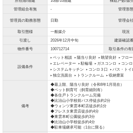
所在階/階建
10階/10階建
棟総戸数/販
管理組合有無
-
管理形
管理員の勤務形態
日勤
管理会
取引態様
一般媒介
現況
引渡し
2026年12月中旬
建築確認
物件番号
100712714
取引条件の有
ペット相談
陽当り良好
眺望良好
フロー
エレベーター
駐輪場
ガスコンロ
コンロ
設備条件
システムキッチン
コンロ３口
バス・トイ
独立洗面台
トランクルーム
収納豊富
◆最上階、陽当り良好（令和8年1月現在）
◆ペット飼育可（飼育細則有）
◆各住戸トランクルーム完備
◆比治山小学校前バス停徒歩約2分
備考
◆ウォンツ東雲本町店徒歩約1分
◆フレスタ東雲店徒歩約4分
◆東雲本町公園徒歩約3分
◆比治山小学校徒歩約4分
◆駐車場継承可能（1台に限る）