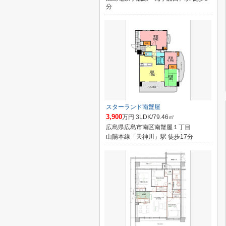
分
スターランド南蟹屋
3,900
万円 3LDK/79.46㎡
広島県広島市南区南蟹屋１丁目
山陽本線「天神川」駅 徒歩17分