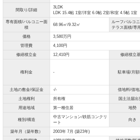
3LDK
間取り/詳細
LDK 15.4帖 1室
/
洋室 6.0帖 2室
/
和室 4.5帖 1室
専有面積/バルコニー面
ルーフバルコニ
68.96㎡/9.32㎡
積
テラス面積/専
価格
3,580万円
管理費
4,100円
修繕積立金
12,410円
修繕積立
権利金
-
駐車場/月額
土地の敷金/保証金
-/-
借地料/借地
土地権利
所有権
国土法届出
用途地域
第一種住居
地勢
中古マンション/鉄筋コンクリ
種別/構造
向き
ート
築年月（築年数）
2003年 7月 (築23年)