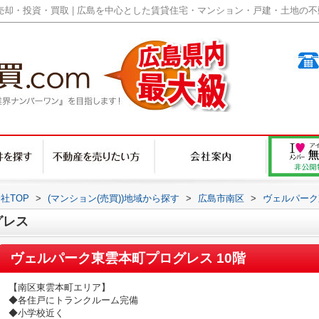
却・投資・買取 | 広島を中心とした賃貸住宅・マンション・戸建・土地の不動産
社TOP
>
(マンション(売買))地域から探す
>
広島市南区
>
ヴェルパーク
グレス
ヴェルパーク東雲本町プログレス 10階
【南区東雲本町エリア】
◆各住戸にトランクルーム完備
◆小学校近く