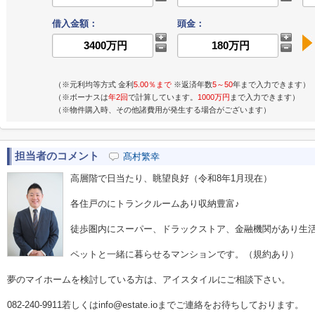
借入金額：
頭金：
（※元利均等方式 金利
5.00％まで
※返済年数
5～50
年まで入力できます）
（※ボーナスは
年2回
で計算しています。
1000万円
まで入力できます）
（※物件購入時、その他諸費用が発生する場合がございます）
担当者のコメント
髙村繁幸
高層階で日当たり、眺望良好（令和8年1月現在）
各住戸のにトランクルームあり収納豊富♪
徒歩圏内にスーパー、ドラックストア、金融機関があり生活
ペットと一緒に暮らせるマンションです。（規約あり）
夢のマイホームを検討している方は、アイスタイルにご相談下さい。
082-240-9911若しくはinfo@estate.ioまでご連絡をお待ちしております。