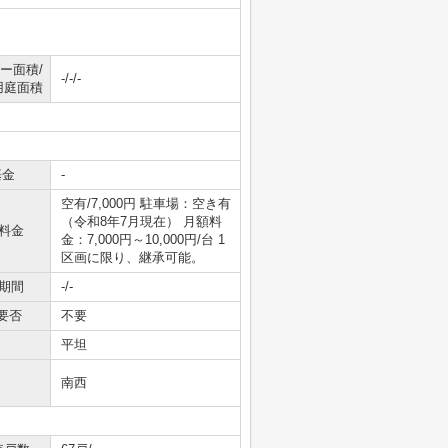
ー面積/
-/-/-
用庭面積
基金
-
空有/7,000円 駐車場：空き有
（令和8年7月現在） 月額料
料金
金：7,000円～10,000円/台 1
区画に限り、継承可能。
期間
-/-
要否
不要
平坦
南西