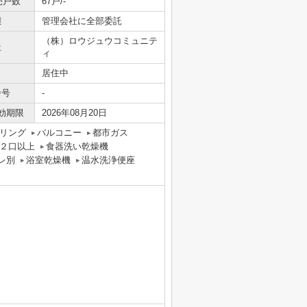
売戸数
67戸/-
態
管理会社に全部委託
（株）ロウジュウコミュニテ
社
ィ
居住中
番号
-
効期限
2026年08月20日
リング
バルコニー
都市ガス
２口以上
食器洗い乾燥機
レ別
浴室乾燥機
温水洗浄便座