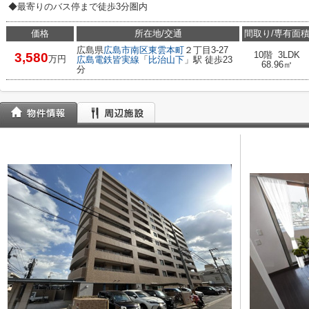
◆最寄りのバス停まで徒歩3分圏内
価格
所在地/交通
間取り/専有面
広島県
広島市南区
東雲本町
２丁目3-27
10階 3LDK
3,580
万円
広島電鉄皆実線
「
比治山下
」駅 徒歩23
68.96㎡
分