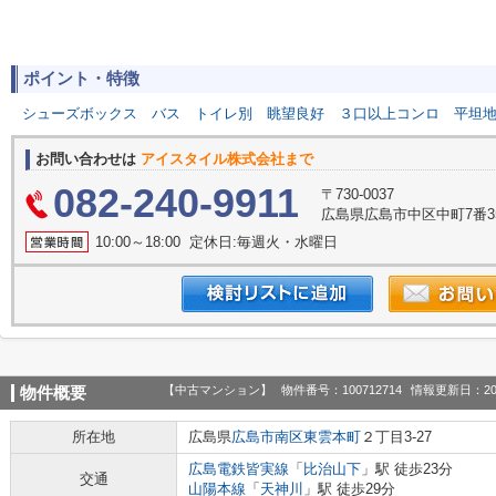
ポイント・特徴
シューズボックス
バス
トイレ別
眺望良好
３口以上コンロ
平坦
お問い合わせは
アイスタイル株式会社まで
082-240-9911
〒730-0037
広島県広島市中区中町7番3
10:00～18:00 定休日:毎週火・水曜日
【中古マンション】
物件番号：100712714
情報更新日：20
物件概要
所在地
広島県
広島市南区
東雲本町
２丁目3-27
広島電鉄皆実線
「
比治山下
」駅 徒歩23分
交通
山陽本線
「
天神川
」駅 徒歩29分