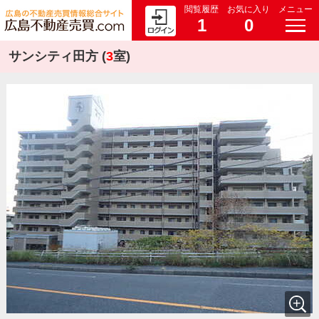
閲覧履歴
お気に入り
メニュー
1
0
サンシティ田方 (
3
室)