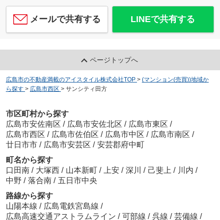
メールで共有する
LINEで共有する
ページトップへ
広島市の不動産満載のアイスタイル株式会社TOP
>
(マンション(売買))地域か
ら探す
>
広島市西区
>
サンシティ田方
市区町村から探す
広島市安佐南区
/
広島市安佐北区
/
広島市東区
/
広島市西区
/
広島市佐伯区
/
広島市中区
/
広島市南区
/
廿日市市
/
広島市安芸区
/
安芸郡府中町
町名から探す
口田南
/
大塚西
/
山本新町
/
上安
/
深川
/
己斐上
/
川内
/
中野
/
落合南
/
五日市中央
路線から探す
山陽本線
/
広島電鉄宮島線
/
広島高速交通アストラムライン
/
可部線
/
呉線
/
芸備線
/