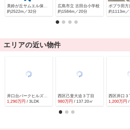
美鈴が丘サムエル保育園
広島市立 古田台小学校
ポプラ田方
約2522m／32分
約1584m／20分
約1113m／
エリアの近い物件
井口台パークヒルズ弐番館
西区己斐大迫３丁目
西区井口３
1,290
万
円
/ 3LDK
980
万
円
/ 137.20㎡
1,200
万
円