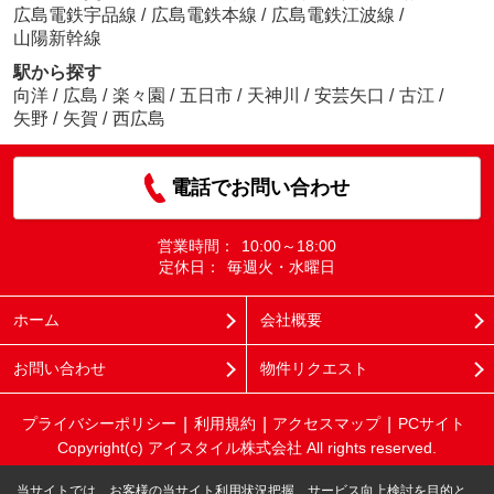
広島電鉄宇品線
/
広島電鉄本線
/
広島電鉄江波線
/
山陽新幹線
駅から探す
向洋
/
広島
/
楽々園
/
五日市
/
天神川
/
安芸矢口
/
古江
/
矢野
/
矢賀
/
西広島
電話でお問い合わせ
営業時間：
10:00～18:00
定休日：
毎週火・水曜日
ホーム
会社概要
お問い合わせ
物件リクエスト
プライバシーポリシー
利用規約
アクセスマップ
PCサイト
Copyright(c) アイスタイル株式会社 All rights reserved.
当サイトでは、お客様の当サイト利用状況把握、サービス向上検討を目的と