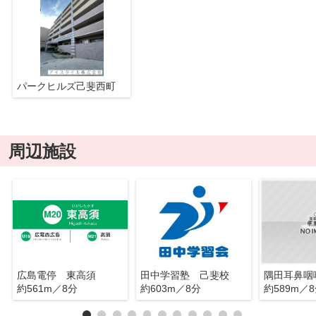
パークヒルズ己斐西町
周辺施設
広島電停 東高須
田中学習塾 己斐校
隅田耳鼻咽
約561m／8分
約603m／8分
約589m／