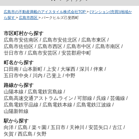
広島市の不動産満載のアイスタイル株式会社TOP
>
(マンション(売買))地域か
ら探す
>
広島市西区
>
パークヒルズ己斐西町
市区町村から探す
広島市安佐南区
/
広島市安佐北区
/
広島市東区
/
広島市佐伯区
/
広島市西区
/
広島市中区
/
広島市南区
/
廿日市市
/
広島市安芸区
/
安芸郡府中町
町名から探す
口田南
/
山本新町
/
上安
/
大塚西
/
深川
/
伴東
/
五日市中央
/
川内
/
己斐上
/
中野
路線から探す
山陽本線
/
広島電鉄宮島線
/
広島高速交通アストラムライン
/
可部線
/
呉線
/
芸備線
/
広島電鉄宇品線
/
広島電鉄本線
/
広島電鉄江波線
/
山陽新幹線
駅から探す
向洋
/
広島
/
楽々園
/
五日市
/
天神川
/
安芸矢口
/
古江
/
矢賀
/
西広島
/
矢野