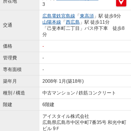
所在地
3
広島電鉄宮島線
「
東高須
」駅 徒歩9分
山陽本線
「
西広島
」駅 徒歩11分
交通
「己斐本町二丁目」バス停下車 徒歩8
分
価格
-
管理費
-
専有面積
-
築年月
2008年 1月(築18年)
種別 / 構造
中古マンション / 鉄筋コンクリート
階建
6階建
アイスタイル株式会社
広島県広島市中区中町7番35号 和光中町
ビル 9Ｆ