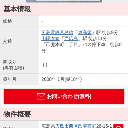
基本情報
価格
-
広島電鉄宮島線
「
東高須
」駅 徒歩9分
山陽本線
「
西広島
」駅 徒歩11分
交通
「己斐本町二丁目」バス停下車 徒歩8
分
間取り
-(-)
(専有面積)
築年月
2008年 1月(築18年)
お問い合わせ(無料)
物件概要
広島県
広島市西区
己斐西町
26-15-1