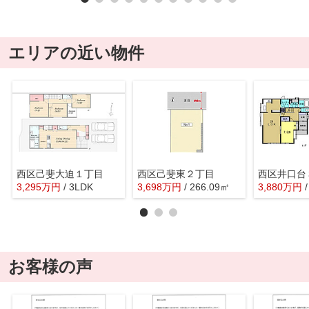
エリアの近い物件
西区己斐大迫１丁目
西区己斐東２丁目
西区井口台
3,295
万
円
/ 3LDK
3,698
万
円
/ 266.09㎡
3,880
万
円
お客様の声