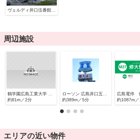
ヴェルディ井口伍番館ソラーレ
周辺施設
鶴学園広島工業大学 高等学校
ローソン 広島井口五丁目
約81m／2分
約389m／5分
約1087m／
エリアの近い物件