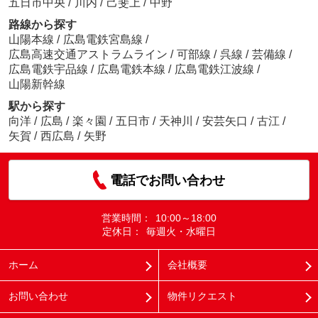
五日市中央
/
川内
/
己斐上
/
中野
路線から探す
山陽本線
/
広島電鉄宮島線
/
広島高速交通アストラムライン
/
可部線
/
呉線
/
芸備線
/
広島電鉄宇品線
/
広島電鉄本線
/
広島電鉄江波線
/
山陽新幹線
駅から探す
向洋
/
広島
/
楽々園
/
五日市
/
天神川
/
安芸矢口
/
古江
/
矢賀
/
西広島
/
矢野
電話でお問い合わせ
営業時間：
10:00～18:00
定休日：
毎週火・水曜日
ホーム
会社概要
お問い合わせ
物件リクエスト