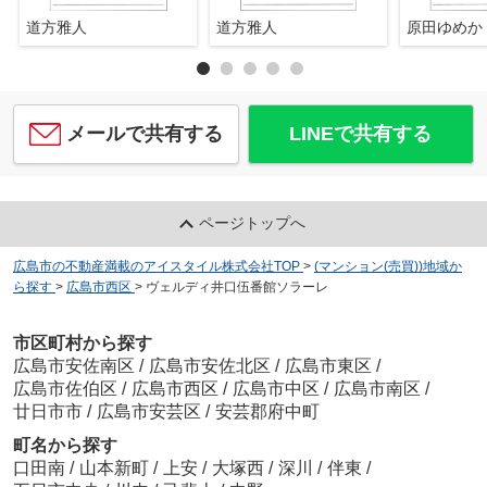
道方雅人
道方雅人
原田ゆめか
メールで共有する
LINEで共有する
ページトップへ
広島市の不動産満載のアイスタイル株式会社TOP
>
(マンション(売買))地域か
ら探す
>
広島市西区
>
ヴェルディ井口伍番館ソラーレ
市区町村から探す
広島市安佐南区
/
広島市安佐北区
/
広島市東区
/
広島市佐伯区
/
広島市西区
/
広島市中区
/
広島市南区
/
廿日市市
/
広島市安芸区
/
安芸郡府中町
町名から探す
口田南
/
山本新町
/
上安
/
大塚西
/
深川
/
伴東
/