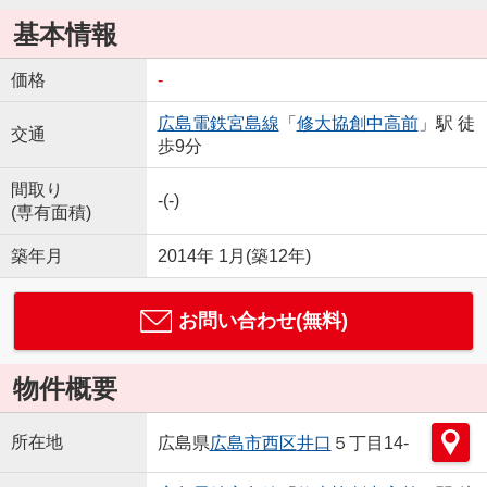
基本情報
価格
-
広島電鉄宮島線
「
修大協創中高前
」駅 徒
交通
歩9分
間取り
-(-)
(専有面積)
築年月
2014年 1月(築12年)
お問い合わせ(無料)
物件概要
所在地
広島県
広島市西区
井口
５丁目14-