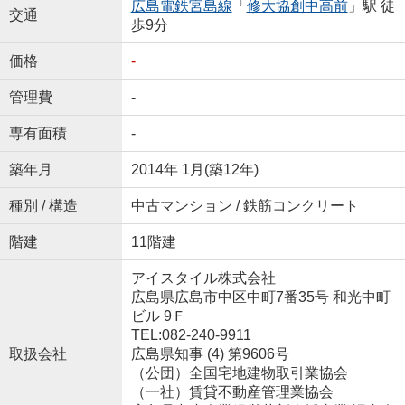
広島電鉄宮島線
「
修大協創中高前
」駅 徒
交通
歩9分
価格
-
管理費
-
専有面積
-
築年月
2014年 1月(築12年)
種別 / 構造
中古マンション / 鉄筋コンクリート
階建
11階建
アイスタイル株式会社
広島県広島市中区中町7番35号 和光中町
ビル 9Ｆ
TEL:082-240-9911
取扱会社
広島県知事 (4) 第9606号
（公団）全国宅地建物取引業協会
（一社）賃貸不動産管理業協会