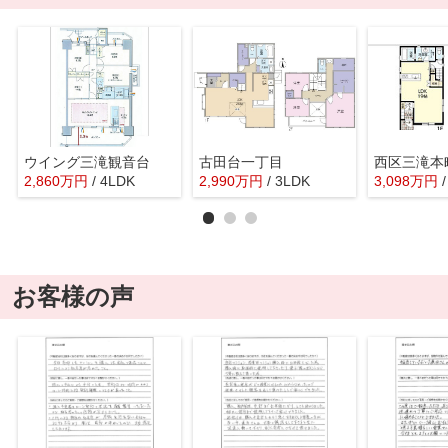
ウイング三滝観音台
古田台一丁目
西区三滝本
2,860
万
円
/ 4LDK
2,990
万
円
/ 3LDK
3,098
万
円
お客様の声