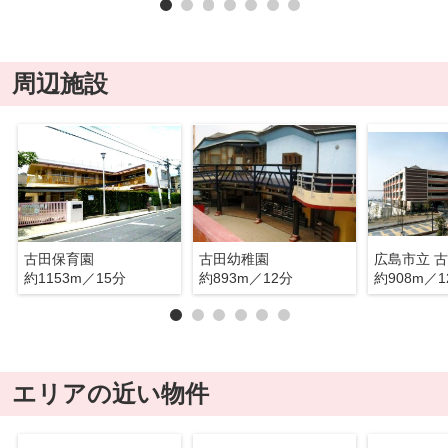
周辺施設
古田保育園
古田幼稚園
広島市立 
約1153m／15分
約893m／12分
約908m／1
エリアの近い物件