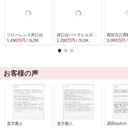
フローレンス井口台
井口台パークヒルズ弐番館
西区古江西
1,490
万
円
/ 3LDK
1,290
万
円
/ 3LDK
2,000
万
円
お客様の声
道方雅人
道方雅人
原田ゆめか