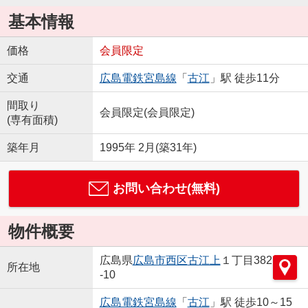
基本情報
価格
会員限定
交通
広島電鉄宮島線
「
古江
」駅 徒歩11分
間取り
会員限定
(
会員限定
)
(専有面積)
築年月
1995年 2月(築31年)
お問い合わせ(無料)
物件概要
広島県
広島市西区
古江上
１丁目382
所在地
-10
広島電鉄宮島線
「
古江
」駅 徒歩10～15