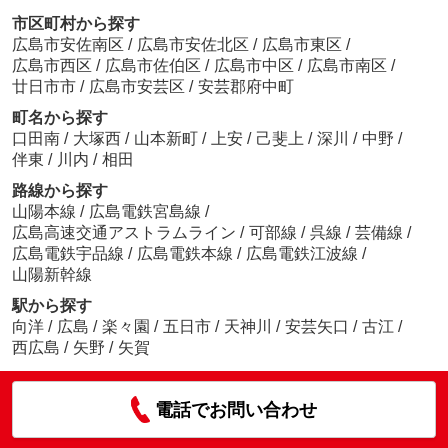
市区町村から探す
広島市安佐南区
/
広島市安佐北区
/
広島市東区
/
広島市西区
/
広島市佐伯区
/
広島市中区
/
広島市南区
/
廿日市市
/
広島市安芸区
/
安芸郡府中町
町名から探す
口田南
/
大塚西
/
山本新町
/
上安
/
己斐上
/
深川
/
中野
/
伴東
/
川内
/
相田
路線から探す
山陽本線
/
広島電鉄宮島線
/
広島高速交通アストラムライン
/
可部線
/
呉線
/
芸備線
/
広島電鉄宇品線
/
広島電鉄本線
/
広島電鉄江波線
/
山陽新幹線
駅から探す
向洋
/
広島
/
楽々園
/
五日市
/
天神川
/
安芸矢口
/
古江
/
西広島
/
矢野
/
矢賀
電話でお問い合わせ