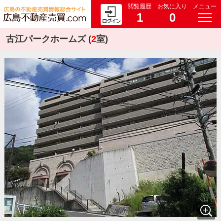
閲覧履歴
お気に入り
メニュー
1
0
古江パークホームズ (
2
室)