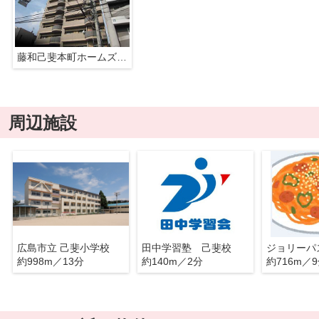
藤和己斐本町ホームズ弐番館
周辺施設
広島市立 己斐小学校
田中学習塾 己斐校
ジョリーパ
約998m／13分
約140m／2分
約716m／