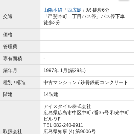
山陽本線
「
西広島
」駅 徒歩6分
交通
「己斐本町二丁目バス停」バス停下車
徒歩3分
価格
-
管理費
-
専有面積
-
築年月
1997年 1月(築29年)
種別 / 構造
中古マンション / 鉄骨鉄筋コンクリート
階建
14階建
アイスタイル株式会社
広島県広島市中区中町7番35号 和光中町
ビル 9Ｆ
TEL:082-240-9911
取扱会社
広島県知事 (4) 第9606号