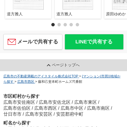
道方雅人
道方雅人
原田ゆめか
メールで共有する
LINEで共有する
ページトップへ
広島市の不動産満載のアイスタイル株式会社TOP
>
(マンション(売買))地域か
ら探す
>
広島市西区
>
藤和己斐本町ホームズ弐番館
市区町村から探す
広島市安佐南区
/
広島市安佐北区
/
広島市東区
/
広島市佐伯区
/
広島市西区
/
広島市中区
/
広島市南区
/
廿日市市
/
広島市安芸区
/
安芸郡府中町
町名から探す