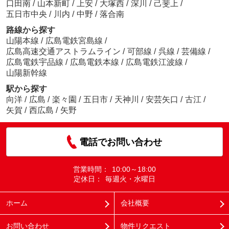
口田南
/
山本新町
/
上安
/
大塚西
/
深川
/
己斐上
/
五日市中央
/
川内
/
中野
/
落合南
路線から探す
山陽本線
/
広島電鉄宮島線
/
広島高速交通アストラムライン
/
可部線
/
呉線
/
芸備線
/
広島電鉄宇品線
/
広島電鉄本線
/
広島電鉄江波線
/
山陽新幹線
駅から探す
向洋
/
広島
/
楽々園
/
五日市
/
天神川
/
安芸矢口
/
古江
/
矢賀
/
西広島
/
矢野
電話でお問い合わせ
営業時間：
10:00～18:00
定休日：
毎週火・水曜日
ホーム
会社概要
お問い合わせ
物件リクエスト