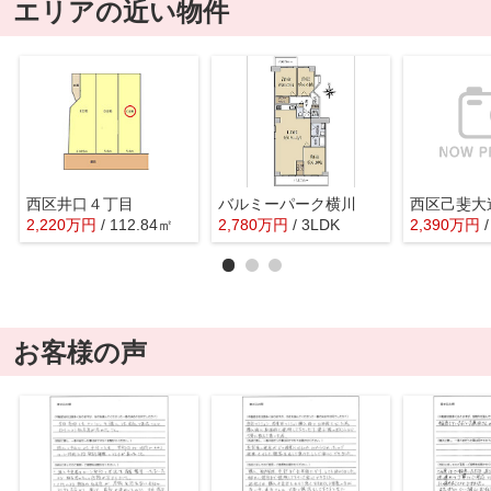
エリアの近い物件
西区井口４丁目
バルミーパーク横川
西区己斐大
2,220
万
円
/ 112.84㎡
2,780
万
円
/ 3LDK
2,390
万
円
お客様の声