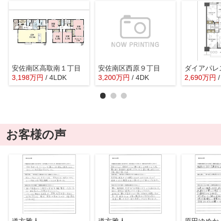
安佐南区高取南１丁目
安佐南区西原９丁目
3,198
万
円
/ 4LDK
3,200
万
円
/ 4DK
2,690
万
円
お客様の声