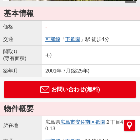
基本情報
価格
-
交通
可部線
「
下祇園
」駅 徒歩4分
間取り
-(-)
(専有面積)
築年月
2001年 7月(築25年)
お問い合わせ(無料)
物件概要
広島県
広島市安佐南区
祇園
２丁目4
所在地
0-13