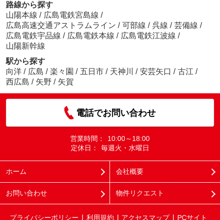
路線から探す
山陽本線
/
広島電鉄宮島線
/
広島高速交通アストラムライン
/
可部線
/
呉線
/
芸備線
/
広島電鉄宇品線
/
広島電鉄本線
/
広島電鉄江波線
/
山陽新幹線
駅から探す
向洋
/
広島
/
楽々園
/
五日市
/
天神川
/
安芸矢口
/
古江
/
西広島
/
矢野
/
矢賀
電話でお問い合わせ
営業時間：
10:00～18:00
定休日：
毎週火・水曜日
ホーム
会社概要
お問い合わせ
物件リクエスト
プライバシーポリシー
利用規約
アクセスマップ
PCサイト