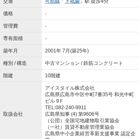
交通
可部線
「
下祇園
」駅 徒歩4分
価格
-
管理費
-
専有面積
-
築年月
2001年 7月(築25年)
種別 / 構造
中古マンション / 鉄筋コンクリート
階建
10階建
アイスタイル株式会社
広島県広島市中区中町7番35号 和光中町
ビル 9Ｆ
TEL:082-240-9911
取扱会社
広島県知事 (4) 第9606号
（公団）全国宅地建物取引業協会
（一社）賃貸不動産管理業協会
広島県中小企業経営革新支援事業 認定企