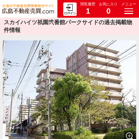
閲覧履歴
お気に入り
メニュー
1
0
スカイハイツ祇園弐番館パークサイドの過去掲載物
件情報