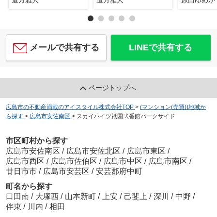
道方雅人
道方雅人
原田ゆめか
メールで共有する
LINEで共有する
ページトップへ
広島市の不動産満載のアイスタイル株式会社TOP
>
(マンション(売買))地域か
ら探す
>
広島市安佐南区
>
スカイハイツ祇園弐番館パークサイド
市区町村から探す
広島市安佐南区
/
広島市安佐北区
/
広島市東区
/
広島市西区
/
広島市佐伯区
/
広島市中区
/
広島市南区
/
廿日市市
/
広島市安芸区
/
安芸郡府中町
町名から探す
口田南
/
大塚西
/
山本新町
/
上安
/
己斐上
/
深川
/
中野
/
伴東
/
川内
/
相田