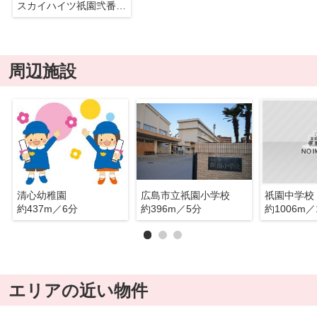
スカイハイツ祇園弐番館パークサイド
周辺施設
清心幼稚園
広島市立祇園小学校
祇園中学校
約437m／6分
約396m／5分
約1006m／
エリアの近い物件