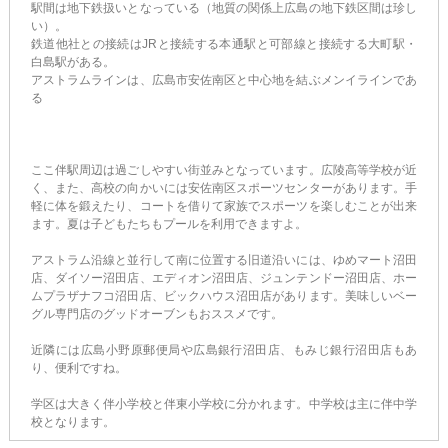
駅間は地下鉄扱いとなっている（地質の関係上広島の地下鉄区間は珍し
い）。
鉄道他社との接続はJRと接続する本通駅と可部線と接続する大町駅・
白島駅がある。
アストラムラインは、広島市安佐南区と中心地を結ぶメンイラインであ
る
ここ伴駅周辺は過ごしやすい街並みとなっています。広陵高等学校が近
く、また、高校の向かいには安佐南区スポーツセンターがあります。手
軽に体を鍛えたり、コートを借りて家族でスポーツを楽しむことが出来
ます。夏は子どもたちもプールを利用できますよ。
アストラム沿線と並行して南に位置する旧道沿いには、ゆめマート沼田
店、ダイソー沼田店、エディオン沼田店、ジュンテンドー沼田店、ホー
ムプラザナフコ沼田店、ビックハウス沼田店があります。美味しいベー
グル専門店のグッドオーブンもおススメです。
近隣には広島小野原郵便局や広島銀行沼田店、もみじ銀行沼田店もあ
り、便利ですね。
学区は大きく伴小学校と伴東小学校に分かれます。中学校は主に伴中学
校となります。