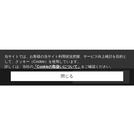
当サイトでは、お客様の当サイト利用状況把握、サービス向上検討を目的と
して、クッキー（Cookie）を使用しています。
詳しくは、当社の
「Cookieの取扱いについて」
をご確認ください。
0
閉じる
絞り込む
件
閉じる
ホーム
沿線検索：戸建(売買)
沿線検索：マンション(売買)