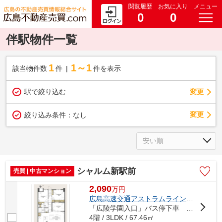
閲覧履歴
お気に入り
メニュー
0
0
伴駅物件一覧
1
1～1
該当物件数
件
件を表示
駅で絞り込む
変更
変更
絞り込み条件：
なし
シャルム新駅前
売買 | 中古マンション
2,090
万
円
広島高速交通アストラムライン
「
伴
」駅 
「広陵学園入口」バス停下車 徒歩1分
4階 / 3LDK / 67.46㎡