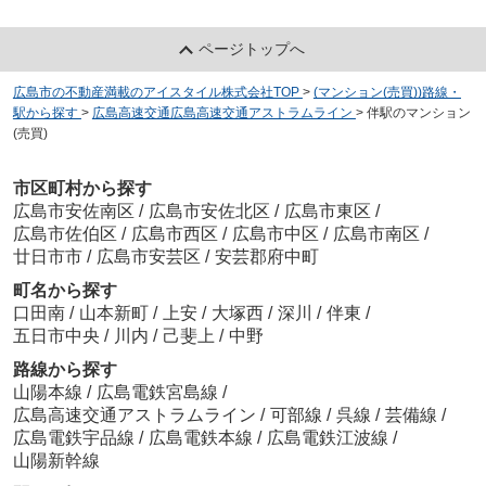
ページトップへ
広島市の不動産満載のアイスタイル株式会社TOP
>
(マンション(売買))路線・
駅から探す
>
広島高速交通広島高速交通アストラムライン
>
伴駅のマンション
(売買)
市区町村から探す
広島市安佐南区
/
広島市安佐北区
/
広島市東区
/
広島市佐伯区
/
広島市西区
/
広島市中区
/
広島市南区
/
廿日市市
/
広島市安芸区
/
安芸郡府中町
町名から探す
口田南
/
山本新町
/
上安
/
大塚西
/
深川
/
伴東
/
五日市中央
/
川内
/
己斐上
/
中野
路線から探す
山陽本線
/
広島電鉄宮島線
/
広島高速交通アストラムライン
/
可部線
/
呉線
/
芸備線
/
広島電鉄宇品線
/
広島電鉄本線
/
広島電鉄江波線
/
山陽新幹線