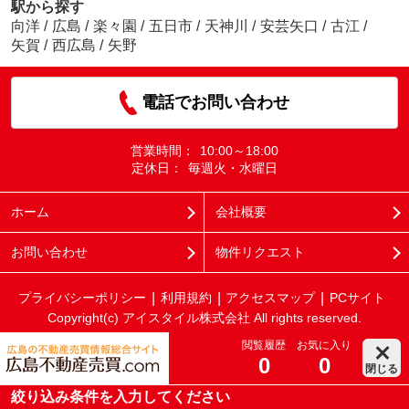
駅から探す
向洋
/
広島
/
楽々園
/
五日市
/
天神川
/
安芸矢口
/
古江
/
矢賀
/
西広島
/
矢野
電話でお問い合わせ
営業時間：
10:00～18:00
定休日：
毎週火・水曜日
ホーム
会社概要
お問い合わせ
物件リクエスト
プライバシーポリシー
利用規約
アクセスマップ
PCサイト
Copyright(c) アイスタイル株式会社 All rights reserved.
閲覧履歴
お気に入り
0
0
閉じる
絞り込み条件を入力してください