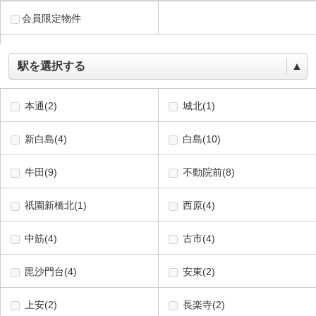
会員限定物件
駅を選択する
▲
本通(2)
城北(1)
新白島(4)
白島(10)
牛田(9)
不動院前(8)
祇園新橋北(1)
西原(4)
中筋(4)
古市(4)
毘沙門台(4)
安東(2)
上安(2)
長楽寺(2)