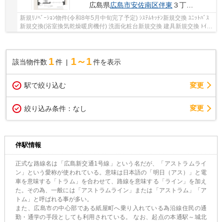
広島県
広島市安佐南区
伴東
３丁目2-5
新規ﾘﾉﾍﾞｰｼｮﾝ物件(令和8年5月中旬完了予定) ｼｽﾃﾑｷｯﾁﾝ新規交換 ﾕﾆｯﾄﾊﾞｽ
新規交換(浴室換気乾燥暖房機付) 洗面化粧台新規交換 建具新規交換 ﾄｲﾚ
新規交換 防水ﾊﾟﾝ新規交換 ﾌﾛｰﾘﾝｸﾞ全室張替...
1
1～1
該当物件数
件
件を表示
駅で絞り込む
変更
変更
絞り込み条件：
なし
伴駅情報
正式な路線名は「広島新交通1号線」という名だが、「アストラムライ
ン」という愛称が使われている。意味は日本語の「明日（アス）」と電
車を意味する「トラム」を合わせて、路線を意味する「ライン」を加え
た。その為、一般には「アストラムライン」または「アストラム」「ア
トム」と呼ばれる事が多い。
また、広島市の中心部である紙屋町へ乗り入れている為沿線住民の通
勤・通学の手段としても利用されている。 なお、起点の本通駅～城北