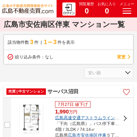
閲覧履歴
お気に入り
メニュー
0
0
広島市安佐南区伴東 マンション一覧
3
1～3
該当物件数
件
件を表示
変更
絞り込み条件：
なし
サーパス沼田
売買 | 中古マンション
7月27日 値下げ
1,990
万
円
広島高速交通アストラムライン
「
伴
」駅 
「下向（広島県）」バス停下車 徒歩2分
4階 / 3LDK / 74.14㎡
広島県
広島市安佐南区
伴東
５丁目6-22