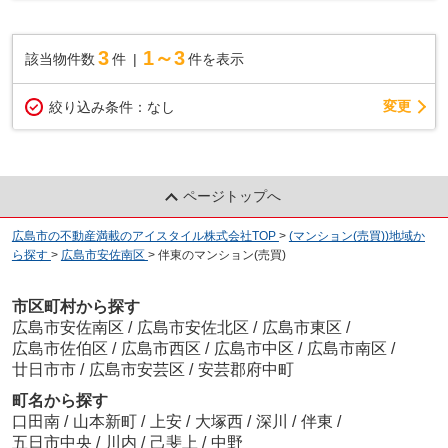
トロック 浴室乾燥機 カウンターキッチン ...
3
1～3
該当物件数
件
件を表示
変更
絞り込み条件：
なし
ページトップへ
広島市の不動産満載のアイスタイル株式会社TOP
>
(マンション(売買))地域か
ら探す
>
広島市安佐南区
>
伴東のマンション(売買)
市区町村から探す
広島市安佐南区
/
広島市安佐北区
/
広島市東区
/
広島市佐伯区
/
広島市西区
/
広島市中区
/
広島市南区
/
廿日市市
/
広島市安芸区
/
安芸郡府中町
町名から探す
口田南
/
山本新町
/
上安
/
大塚西
/
深川
/
伴東
/
五日市中央
/
川内
/
己斐上
/
中野