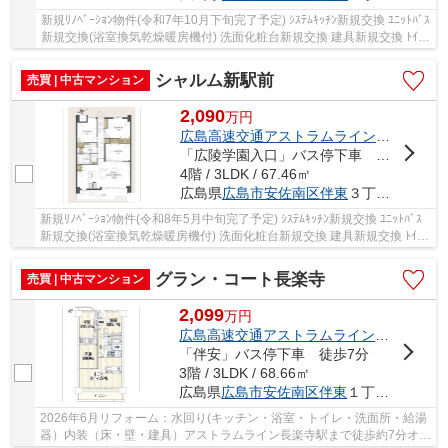
新規ﾘﾉﾍﾞｰｼｮﾝ物件(令和7年10月下旬完了予定) ｼｽﾃﾑｷｯﾁﾝ新規交換 ﾕﾆｯﾄﾊﾞｽ
新規交換(浴室換気乾燥暖房機付) 洗面化粧台新規交換 建具新規交換 ﾄｲﾚ
新規交換 防水ﾊﾟﾝ新規交換 ﾌﾛｰﾘﾝｸﾞ全室張...
シャルム新駅前
売買 | 中古マンション
2,090
万
円
広島高速交通アストラムライン
「
伴
」駅 
「広陵学園入口」バス停下車 徒歩1分
4階 / 3LDK / 67.46㎡
広島県
広島市安佐南区
伴東
３丁目2-5
新規ﾘﾉﾍﾞｰｼｮﾝ物件(令和8年5月中旬完了予定) ｼｽﾃﾑｷｯﾁﾝ新規交換 ﾕﾆｯﾄﾊﾞｽ
新規交換(浴室換気乾燥暖房機付) 洗面化粧台新規交換 建具新規交換 ﾄｲﾚ
新規交換 防水ﾊﾟﾝ新規交換 ﾌﾛｰﾘﾝｸﾞ全室張替...
グラン・コート長楽寺
売買 | 中古マンション
2,099
万
円
広島高速交通アストラムライン
「
長楽寺
」
「伴安」バス停下車 徒歩7分
3階 / 3LDK / 68.66㎡
広島県
広島市安佐南区
伴東
１丁目2-8
2026年6月リフォーム：水回り(キッチン・浴室・トイレ・洗面所・給湯
器）内装（床・壁・建具）アストラムライン長楽寺駅まで徒歩約7分オー