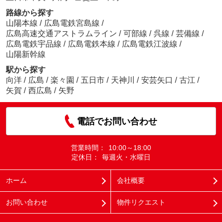
路線から探す
山陽本線
/
広島電鉄宮島線
/
広島高速交通アストラムライン
/
可部線
/
呉線
/
芸備線
/
広島電鉄宇品線
/
広島電鉄本線
/
広島電鉄江波線
/
山陽新幹線
駅から探す
向洋
/
広島
/
楽々園
/
五日市
/
天神川
/
安芸矢口
/
古江
/
矢賀
/
西広島
/
矢野
電話でお問い合わせ
営業時間：
10:00～18:00
定休日：
毎週火・水曜日
ホーム
会社概要
お問い合わせ
物件リクエスト