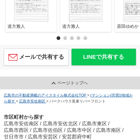
道方雅人
道方雅人
原田ゆめか
メールで共有する
LINEで共有する
ページトップへ
広島市の不動産満載のアイスタイル株式会社TOP
>
(マンション(売買))地域か
ら探す
>
広島市安佐南区
>
パークハウス長束リバーフロント
市区町村から探す
広島市安佐南区
/
広島市安佐北区
/
広島市東区
/
広島市西区
/
広島市佐伯区
/
広島市中区
/
広島市南区
/
廿日市市
/
広島市安芸区
/
安芸郡府中町