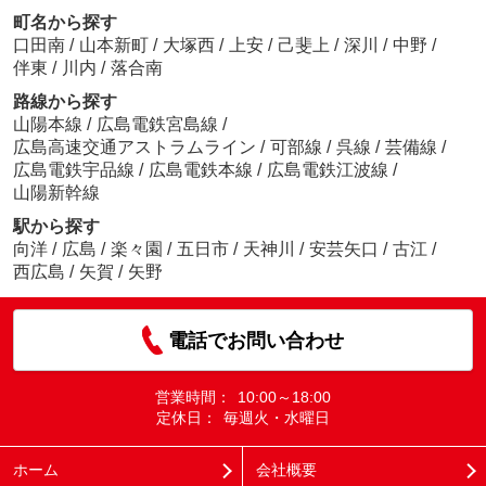
町名から探す
口田南
/
山本新町
/
大塚西
/
上安
/
己斐上
/
深川
/
中野
/
伴東
/
川内
/
落合南
路線から探す
山陽本線
/
広島電鉄宮島線
/
広島高速交通アストラムライン
/
可部線
/
呉線
/
芸備線
/
広島電鉄宇品線
/
広島電鉄本線
/
広島電鉄江波線
/
山陽新幹線
駅から探す
向洋
/
広島
/
楽々園
/
五日市
/
天神川
/
安芸矢口
/
古江
/
西広島
/
矢賀
/
矢野
電話でお問い合わせ
営業時間：
10:00～18:00
定休日：
毎週火・水曜日
ホーム
会社概要