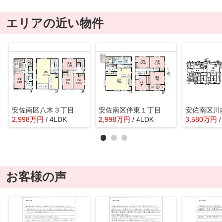
エリアの近い物件
安佐南区八木３丁目
安佐南区伴東１丁目
安佐南区川
2,998
万
円
/ 4LDK
2,998
万
円
/ 4LDK
3,580
万
円
お客様の声