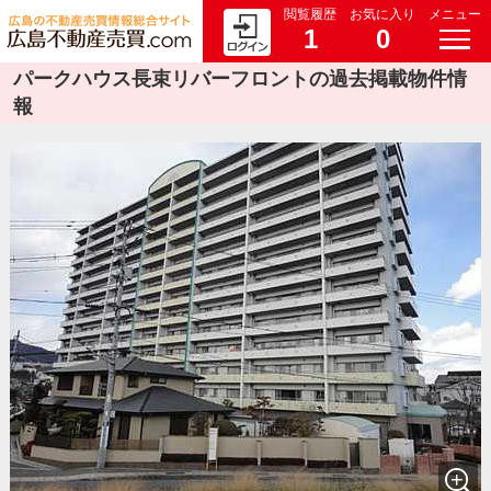
閲覧履歴
お気に入り
メニュー
1
0
パークハウス長束リバーフロントの過去掲載物件情
報