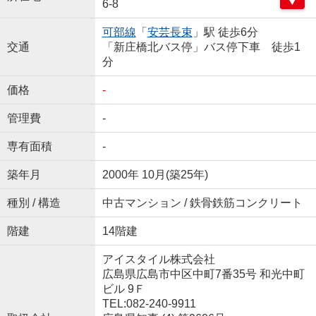
6-8
可部線
「
安芸長束
」駅 徒歩6分
交通
「新庄橋北バス停」バス停下車 徒歩1
分
価格
-
管理費
-
専有面積
-
築年月
2000年 10月(築25年)
種別 / 構造
中古マンション / 鉄骨鉄筋コンクリート
階建
14階建
アイスタイル株式会社
広島県広島市中区中町7番35号 和光中町
ビル 9Ｆ
TEL:082-240-9911