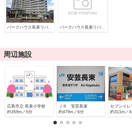
パークハウス長束リバーフロント
パークハウス長束リバーフロント
周辺施設
広島市立 長束小学校
ＪＲ 安芸長束
約359m／5分
約479m／6分
約311m／