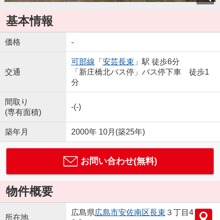
基本情報
価格
-
可部線
「
安芸長束
」駅 徒歩6分
交通
「新庄橋北バス停」バス停下車 徒歩1
分
間取り
-(-)
(専有面積)
築年月
2000年 10月(築25年)
お問い合わせ(無料)
物件概要
広島県
広島市安佐南区
長束
３丁目4
所在地