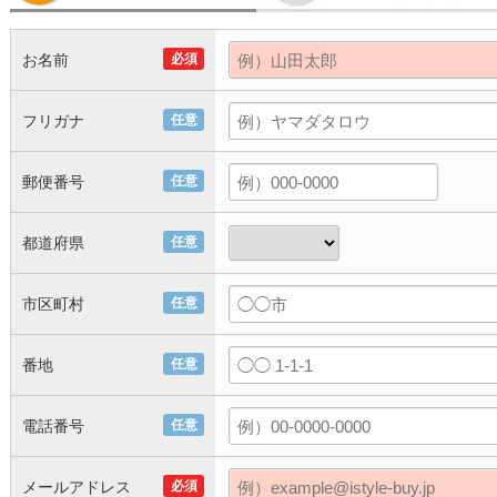
お名前
必須
フリガナ
任意
郵便番号
任意
都道府県
任意
市区町村
任意
番地
任意
電話番号
任意
メールアドレス
必須