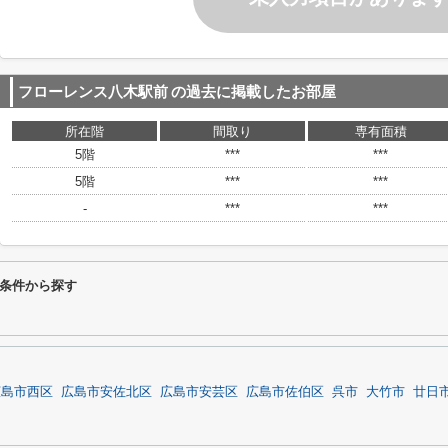
フローレンス八木駅前
の過去に掲載したお部屋
所在階
間取り
専有面積
5階
***
***
5階
***
***
-
***
***
条件から探す
広島市西区
広島市安佐北区
広島市安芸区
広島市佐伯区
呉市
大竹市
廿日