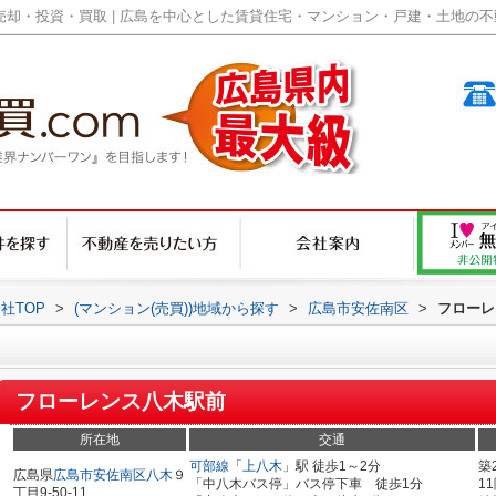
却・投資・買取 | 広島を中心とした賃貸住宅・マンション・戸建・土地の不動産
社TOP
>
(マンション(売買))地域から探す
>
広島市安佐南区
>
フローレ
フローレンス八木駅前
所在地
交通
可部線
「
上八木
」駅 徒歩1～2分
築
広島県
広島市安佐南区
八木
９
「中八木バス停」バス停下車 徒歩1分
1
丁目9-50-11