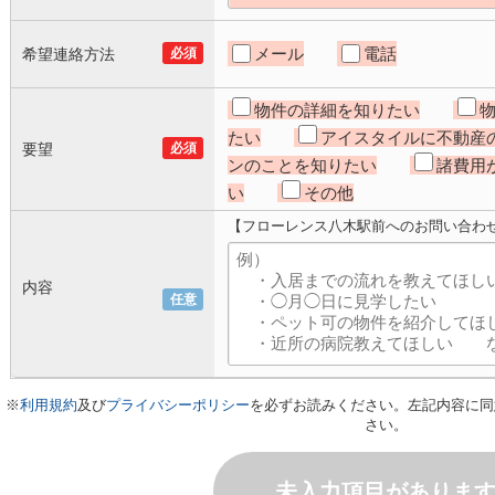
メール
電話
希望連絡方法
必須
物件の詳細を知りたい
たい
アイスタイルに不動産
要望
必須
ンのことを知りたい
諸費用
い
その他
【フローレンス八木駅前へのお問い合わ
内容
任意
※
利用規約
及び
プライバシーポリシー
を必ずお読みください。左記内容に同
さい。
未入力項目がありま