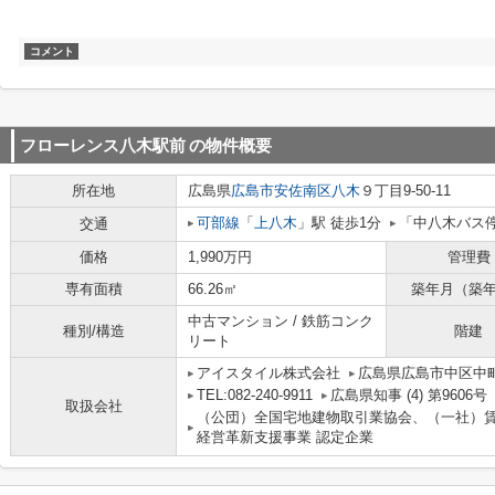
コメント
フローレンス八木駅前
の物件概要
所在地
広島県
広島市安佐南区
八木
９丁目9-50-11
可部線
「
上八木
」駅 徒歩1分
「中八木バス
交通
価格
1,990万円
管理費
専有面積
66.26㎡
築年月（築
中古マンション / 鉄筋コンク
種別/構造
階建
リート
アイスタイル株式会社
広島県広島市中区中町
TEL:082-240-9911
広島県知事 (4) 第9606号
取扱会社
（公団）全国宅地建物取引業協会、（一社）
経営革新支援事業 認定企業