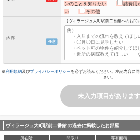
ンのことを知りたい
諸費用
い
その他
【ヴィラージュ大町駅前二番館へのお問
内容
任意
※
利用規約
及び
プライバシーポリシー
を必ずお読みください。左記内容に同
さい。
未入力項目がありま
ヴィラージュ大町駅前二番館
の過去に掲載したお部屋
所在階
間取り
専有面積