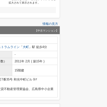
拡大されて表示されます。
情報の見方
【中古マンション】
ストラムライン
「
大町
」駅 徒歩4分
-
年数）
2011年 2月 ( 築15年 )
15階建
7番35号 和光中町ビル 9Ｆ
賃貸不動産管理業協会、広島県中小企業