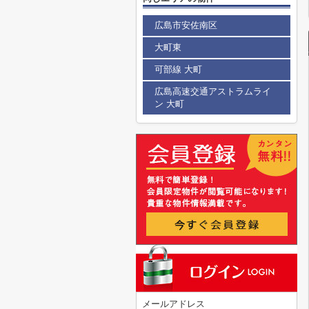
広島市安佐南区
大町東
可部線 大町
広島高速交通アストラムライ
ン 大町
メールアドレス