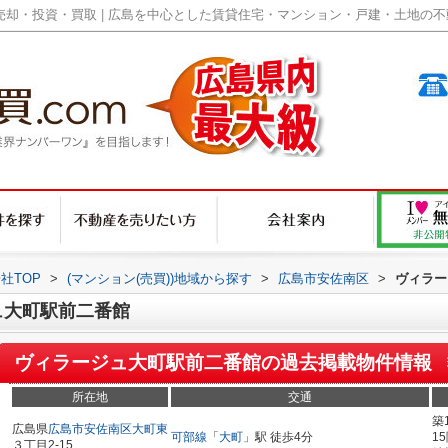
却・投資・買取 | 広島を中心とした賃貸住宅・マンション・戸建・土地の不動産
社TOP
>
(マンション(売買))地域から探す
>
広島市安佐南区
>
ヴィラー
ュ大町駅前二番館
ヴィラージュ大町駅前二番館
の過去掲載物件情報
所在地
交通
築
広島県
広島市安佐南区
大町東
可部線
「
大町
」駅 徒歩4分
1
３丁目2-15