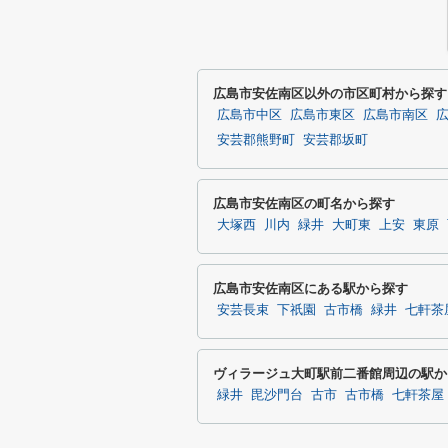
広島市安佐南区以外の市区町村から探す
広島市中区
広島市東区
広島市南区
安芸郡熊野町
安芸郡坂町
広島市安佐南区の町名から探す
大塚西
川内
緑井
大町東
上安
東原
広島市安佐南区にある駅から探す
安芸長束
下祇園
古市橋
緑井
七軒茶
ヴィラージュ大町駅前二番館周辺の駅か
緑井
毘沙門台
古市
古市橋
七軒茶屋