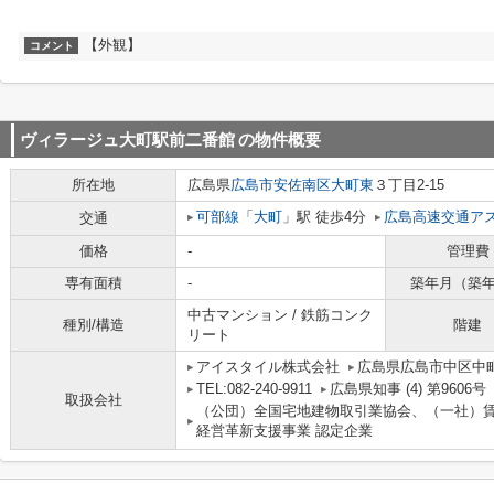
【外観】
コメント
ヴィラージュ大町駅前二番館
の物件概要
所在地
広島県
広島市安佐南区
大町東
３丁目2-15
可部線
「
大町
」駅 徒歩4分
広島高速交通ア
交通
価格
-
管理費
専有面積
-
築年月（築
中古マンション / 鉄筋コンク
種別/構造
階建
リート
アイスタイル株式会社
広島県広島市中区中町
TEL:082-240-9911
広島県知事 (4) 第9606号
取扱会社
（公団）全国宅地建物取引業協会、（一社）
経営革新支援事業 認定企業