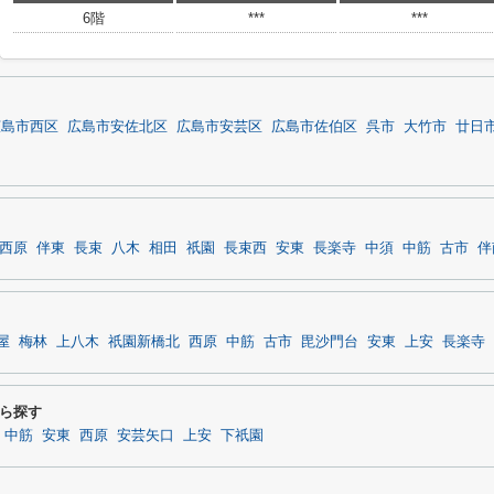
6階
***
***
広島市西区
広島市安佐北区
広島市安芸区
広島市佐伯区
呉市
大竹市
廿日
西原
伴東
長束
八木
相田
祇園
長束西
安東
長楽寺
中須
中筋
古市
伴
屋
梅林
上八木
祇園新橋北
西原
中筋
古市
毘沙門台
安東
上安
長楽寺
ら探す
中筋
安東
西原
安芸矢口
上安
下祇園