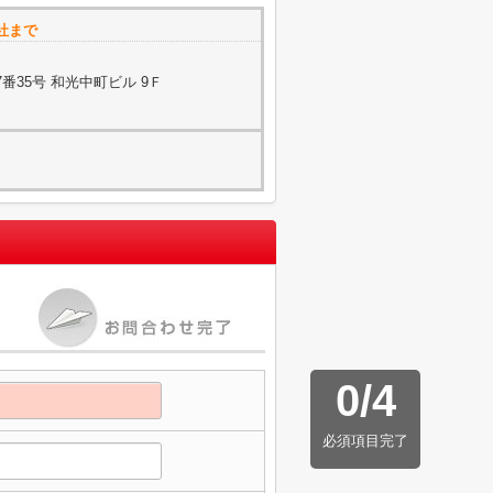
社まで
番35号 和光中町ビル 9Ｆ
0
/
4
必須項目完了