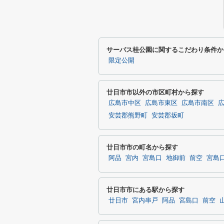
サーパス桂公園に関するこだわり条件か
限定公開
廿日市市以外の市区町村から探す
広島市中区
広島市東区
広島市南区
安芸郡熊野町
安芸郡坂町
廿日市市の町名から探す
阿品
宮内
宮島口
地御前
前空
宮島
廿日市市にある駅から探す
廿日市
宮内串戸
阿品
宮島口
前空