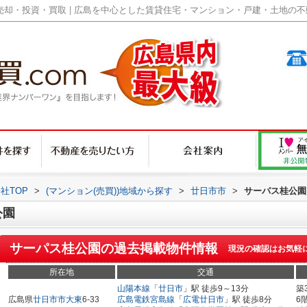
却・投資・買取 | 広島を中心とした賃貸住宅・マンション・戸建・土地の不動産
社TOP
>
(マンション(売買))地域から探す
>
廿日市市
>
サーパス桂公園
公園
サーパス桂公園
の過去掲載物件情報
現況の確認はお気軽
所在地
交通
山陽本線
「
廿日市
」駅 徒歩9～13分
築
広島県
廿日市市
大東
6-33
広島電鉄宮島線
「
広電廿日市
」駅 徒歩8分
6