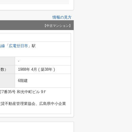
情報の見方
【中古マンション】
島線
「
広電廿日市
」駅
-
年数）
1988年 4月 ( 築38年 )
6階建
7番35号 和光中町ビル 9Ｆ
賃貸不動産管理業協会、広島県中小企業