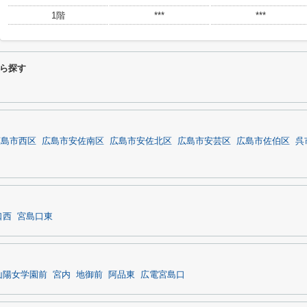
1階
***
***
ら探す
広島市西区
広島市安佐南区
広島市安佐北区
広島市安芸区
広島市佐伯区
呉
口西
宮島口東
山陽女学園前
宮内
地御前
阿品東
広電宮島口