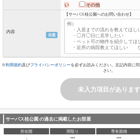
い
その他
【サーパス桂公園へのお問い合わせ】
内容
任意
※
利用規約
及び
プライバシーポリシー
を必ずお読みください。左記内容に同
さい。
未入力項目がありま
サーパス桂公園
の過去に掲載したお部屋
所在階
間取り
専有面積
-
***
***