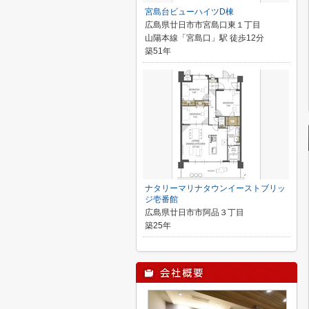
宮島台ビューハイツD棟
広島県廿日市市宮島口東１丁目
山陽本線「宮島口」駅 徒歩12分
築51年
ナタリーマリナタウンイーストブリッ
ジ壱番館
広島県廿日市市阿品３丁目
築25年