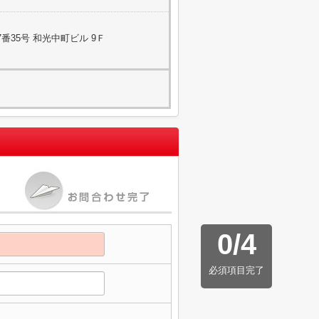
番35号 和光中町ビル 9Ｆ
0
/
4
必須項目完了