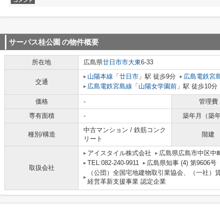
コメント
サーパス桂公園
の物件概要
所在地
広島県
廿日市市
大東
6-33
山陽本線
「
廿日市
」駅 徒歩9分
広島電鉄宮
交通
広島電鉄宮島線
「
山陽女学園前
」駅 徒歩10分
価格
-
管理費
専有面積
-
築年月（築
中古マンション / 鉄筋コンク
種別/構造
階建
リート
アイスタイル株式会社
広島県広島市中区中町
TEL:082-240-9911
広島県知事 (4) 第9606号
取扱会社
（公団）全国宅地建物取引業協会、（一社）
経営革新支援事業 認定企業