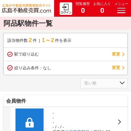
閲覧履歴
お気に入り
メニュー
0
0
阿品駅物件一覧
2
1～2
該当物件数
件
件を表示
駅で絞り込む
変更
変更
絞り込み条件：
なし
会員物件
-
-
-
- / - / -