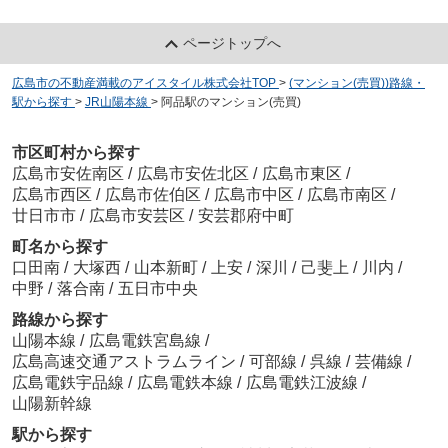
ページトップへ
広島市の不動産満載のアイスタイル株式会社TOP
>
(マンション(売買))路線・
駅から探す
>
JR山陽本線
>
阿品駅のマンション(売買)
市区町村から探す
広島市安佐南区
/
広島市安佐北区
/
広島市東区
/
広島市西区
/
広島市佐伯区
/
広島市中区
/
広島市南区
/
廿日市市
/
広島市安芸区
/
安芸郡府中町
町名から探す
口田南
/
大塚西
/
山本新町
/
上安
/
深川
/
己斐上
/
川内
/
中野
/
落合南
/
五日市中央
路線から探す
山陽本線
/
広島電鉄宮島線
/
広島高速交通アストラムライン
/
可部線
/
呉線
/
芸備線
/
広島電鉄宇品線
/
広島電鉄本線
/
広島電鉄江波線
/
山陽新幹線
駅から探す