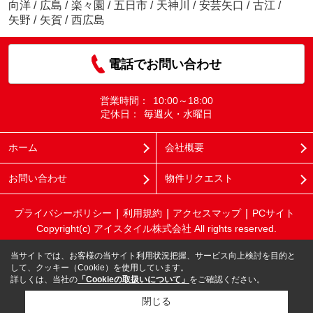
向洋
/
広島
/
楽々園
/
五日市
/
天神川
/
安芸矢口
/
古江
/
矢野
/
矢賀
/
西広島
電話でお問い合わせ
営業時間：
10:00～18:00
定休日：
毎週火・水曜日
ホーム
会社概要
お問い合わせ
物件リクエスト
プライバシーポリシー
利用規約
アクセスマップ
PCサイト
Copyright(c) アイスタイル株式会社 All rights reserved.
当サイトでは、お客様の当サイト利用状況把握、サービス向上検討を目的と
して、クッキー（Cookie）を使用しています。
詳しくは、当社の
「Cookieの取扱いについて」
をご確認ください。
閉じる