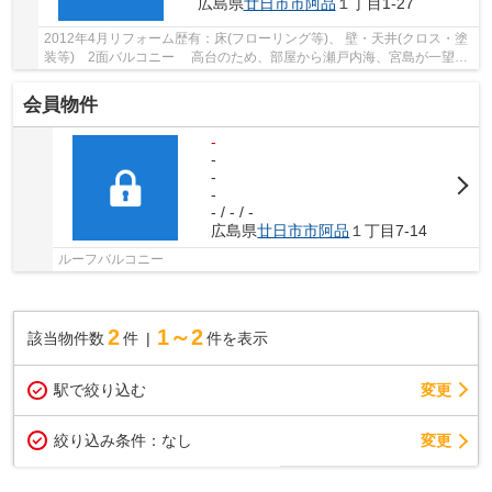
広島県
廿日市市
阿品
１丁目1-27
2012年4月リフォーム歴有：床(フローリング等)、 壁・天井(クロス・塗
装等) 2面バルコニー 高台のため、部屋から瀬戸内海、宮島が一望で
きます ＬＤＫは21帖 専用ポーチがあるの...
会員物件
-
-
-
-
- / - / -
広島県
廿日市市
阿品
１丁目7-14
ルーフバルコニー
2
1～2
該当物件数
件
件を表示
駅で絞り込む
変更
変更
絞り込み条件：
なし