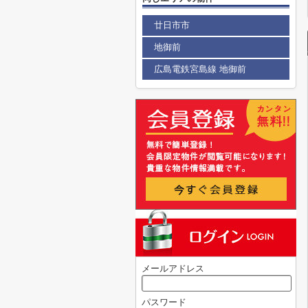
廿日市市
地御前
広島電鉄宮島線 地御前
メールアドレス
パスワード