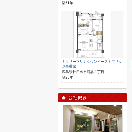
築51年
ナタリーマリナタウンイーストブリッ
ジ壱番館
広島県廿日市市阿品３丁目
築25年