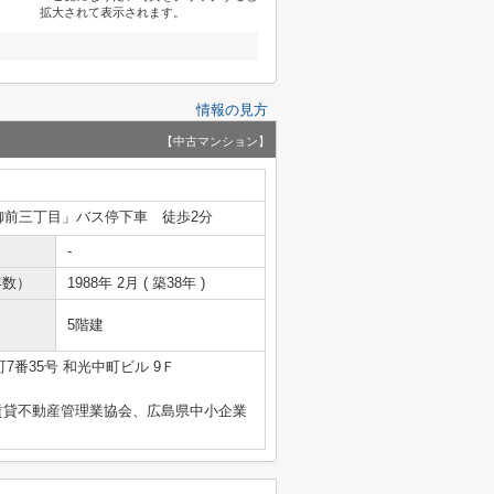
拡大されて表示されます。
情報の見方
【中古マンション】
御前三丁目」バス停下車 徒歩2分
-
年数）
1988年 2月 ( 築38年 )
5階建
7番35号 和光中町ビル 9Ｆ
賃貸不動産管理業協会、広島県中小企業