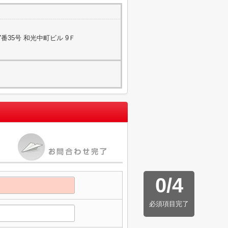
番35号 和光中町ビル 9Ｆ
0
/
4
必須項目完了