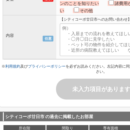
ンのことを知りたい
諸費用
い
その他
【シティコーポ廿日市へのお問い合わせ
内容
任意
※
利用規約
及び
プライバシーポリシー
を必ずお読みください。左記内容に同
さい。
未入力項目がありま
シティコーポ廿日市
の過去に掲載したお部屋
所在階
間取り
専有面積