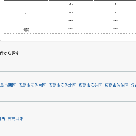
-
***
***
-
***
***
-
***
***
4階
***
***
件から探す
広島市西区
広島市安佐南区
広島市安佐北区
広島市安芸区
広島市佐伯区
呉
口西
宮島口東