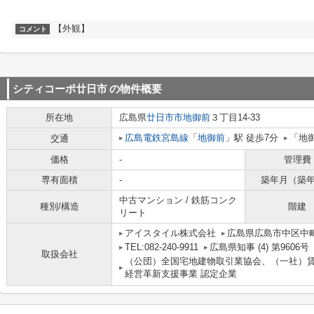
【外観】
コメント
シティコーポ廿日市
の物件概要
所在地
広島県
廿日市市
地御前
３丁目14-33
広島電鉄宮島線
「
地御前
」駅 徒歩7分
「地
交通
価格
-
管理費
専有面積
-
築年月（築
中古マンション / 鉄筋コンク
種別/構造
階建
リート
アイスタイル株式会社
広島県広島市中区中町
TEL:082-240-9911
広島県知事 (4) 第9606号
取扱会社
（公団）全国宅地建物取引業協会、（一社）
経営革新支援事業 認定企業