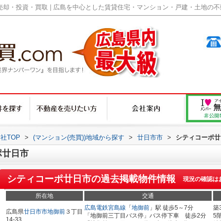
却・投資・買取 | 広島を中心とした賃貸住宅・マンション・戸建・土地の不動産
社TOP
>
(マンション(売買))地域から探す
>
廿日市市
>
シティコーポ廿
ポ廿日市
シティコーポ廿日市
の過去掲載物件情報
現況の確認は
所在地
交通
広島電鉄宮島線
「
地御前
」駅 徒歩5～7分
築
広島県
廿日市市
地御前
３丁目
「地御前三丁目バス停」バス停下車 徒歩2分
5
14-33