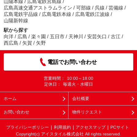
山陽本線
/
広島電鉄宮島線
/
広島高速交通アストラムライン
/
可部線
/
呉線
/
芸備線
/
広島電鉄宇品線
/
広島電鉄本線
/
広島電鉄江波線
/
山陽新幹線
駅から探す
向洋
/
広島
/
楽々園
/
五日市
/
天神川
/
安芸矢口
/
古江
/
西広島
/
矢賀
/
矢野
電話でお問い合わせ
営業時間：
10:00～18:00
定休日：
毎週火・水曜日
ホーム
会社概要
お問い合わせ
物件リクエスト
プライバシーポリシー
利用規約
アクセスマップ
PCサイト
Copyright(c) アイスタイル株式会社 All rights reserved.