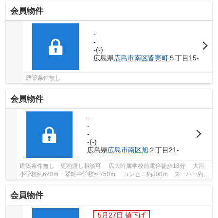
会員物件
-
-
-(-)
広島県
広島市南区
皆実町
５丁目15-
建築条件無し
会員物件
-
-
-
-(-)
広島県
広島市南区
旭
２丁目21-
建築条件無し 更地渡し相談可 広大附属学校前電停徒歩18分 大河
小学校約620ｍ 翠町中学校約750ｍ コンビニ約300ｍ スーパー約
240ｍ ドラッグストア約950ｍ 総合病院約920...
会員物件
5月27日 値下げ