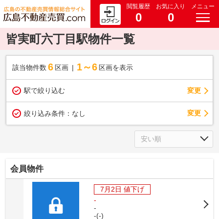
閲覧履歴
お気に入り
メニュー
0
0
皆実町六丁目駅物件一覧
6
1～6
該当物件数
区画
区画を表示
駅で絞り込む
変更
変更
絞り込み条件：
なし
会員物件
7月2日 値下げ
-
-
-(-)