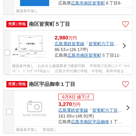
広島県
広島市南区
皆実町
６丁目9-
建築条件無し
南区皆実町５丁目
売買 | 売地
2,980
万
円
広島電鉄皆実線
「
皆実町六丁目
」駅 徒歩3
86.53㎡(26.17坪)
広島県
広島市南区
皆実町
５丁目11-
建築条件無し お好きな建築業者で建築可能 平坦地で近所にｽｰﾊﾟｰやｺ
ﾝﾋﾞﾆ、ﾄﾞﾗｯｸﾞｽﾄｱ等あり 広島大学付属小学校、中学校、高等学校まで
徒歩4分 ゆめﾀｳﾝ広島まで徒歩4分(約320ｍ)...
南区宇品御幸１丁目
売買 | 売地
6月8日 値下げ
3,270
万
円
広島電鉄皆実線
「
皆実町六丁目
」駅 徒歩
161.69㎡(48.91坪)
広島県
広島市南区
宇品御幸
１丁目1-
建築条件無し 更地渡し