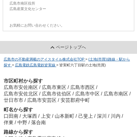
広島市南区役所
広島産業文化センター
お気軽にお問い合わせください。
ページトップへ
広島市の不動産満載のアイスタイル株式会社TOP
>
(土地(売買))路線・駅から
探す
>
広島電鉄広島電鉄皆実線
>
皆実町六丁目駅の土地(売買)
市区町村から探す
広島市安佐南区
/
広島市東区
/
広島市西区
/
広島市安佐北区
/
広島市佐伯区
/
広島市中区
/
広島市南区
/
廿日市市
/
広島市安芸区
/
安芸郡府中町
町名から探す
口田南
/
大塚西
/
上安
/
山本新町
/
己斐上
/
深川
/
川内
/
伴東
/
中野
/
落合南
路線から探す