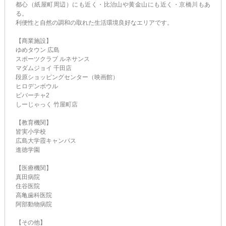
都心（紙屋町周辺）にも近く・比治山や黄金山にも近く・京橋川もあ
る。
利便性と自然の調和の取れた生活環境良好なエリアです。
【商業施設】
ゆめタウン 広島
スポーツクラブ ルネサンス
マダムジョイ 千田店
段原ショッピングセンター（映画館）
ヒロデンボウル
ビバーチャ2
しーじゃっく 竹屋町店
【教育機関】
皆実小学校
広島大学霞キャンパス
進徳学園
【医療機関】
真田病院
住谷医院
高亀歯科医院
阿部動物病院
【その他】