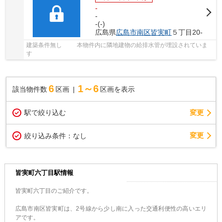
-
-
-(-)
広島県
広島市南区
皆実町
５丁目20-
建築条件無し 本物件内に隣地建物の給排水管が埋設されていま
す
6
1～6
該当物件数
区画
区画を表示
駅で絞り込む
変更
変更
絞り込み条件：
なし
皆実町六丁目駅情報
皆実町六丁目のご紹介です。
広島市南区皆実町は、2号線から少し南に入った交通利便性の高いエリ
アです。