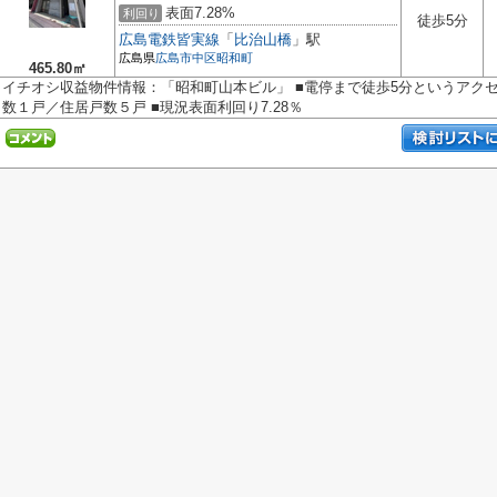
表面7.28%
利回り
徒歩5分
広島電鉄皆実線
「
比治山橋
」駅
広島県
広島市中区
昭和町
465.80㎡
イチオシ収益物件情報：「昭和町山本ビル」 ■電停まで徒歩5分というアクセ
数１戸／住居戸数５戸 ■現況表面利回り7.28％