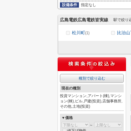
設備条件
指定なし
広島電鉄広島電鉄皆実線
駅で絞り
松川町
比治山
(1)
種別で絞り込む
現在の種別
投資マンション,アパート(棟),マンシ
ョン(棟),ビル,戸建(投資),店舗事務所,
その他,土地(投資)
▼価格
～
値下げ物件