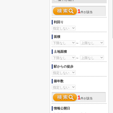
1
件が該当
利回り
面積
～
土地面積
～
駅からの徒歩
築年数
1
件が該当
情報公開日