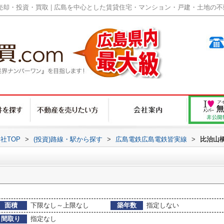
却・投資・買取 | 広島を中心とした賃貸住宅・マンション・戸建・土地の不動産
社TOP
>
(投資)路線・駅から探す
>
広島電鉄広島電鉄皆実線
>
比治山
面積
下限なし～上限なし
築年数
指定しない
間取り
指定なし