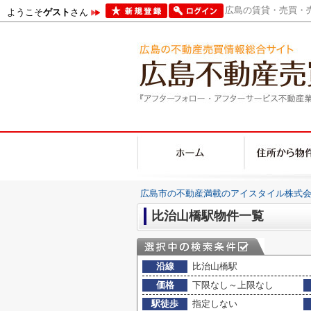
広島の賃貸・売買・売
ようこそ
ゲスト
さん
広島市の不動産満載のアイスタイル株式会
比治山橋駅物件一覧
沿線
比治山橋駅
価格
下限なし～上限なし
駅徒歩
指定しない