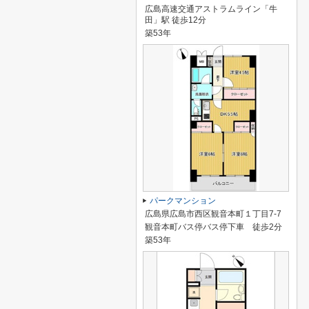
広島高速交通アストラムライン「牛
田」駅 徒歩12分
築53年
パークマンション
広島県広島市西区観音本町１丁目7-7
観音本町バス停バス停下車 徒歩2分
築53年