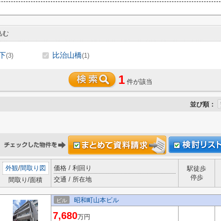
込む
下
比治山橋
(3)
(1)
1
件が該当
並び順：
外観
/
間取り図
価格 / 利回り
駅徒歩
停歩
交通 / 所在地
間取り/面積
昭和町山本ビル
ビル
7,680
万円