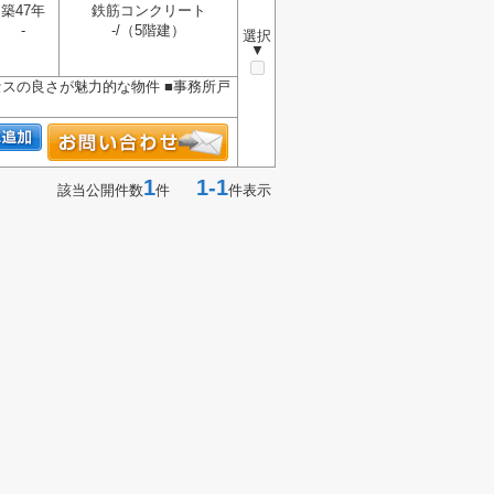
築47年
鉄筋コンクリート
-
-/（5階建）
選択
▼
スの良さが魅力的な物件 ■事務所戸
1
1-1
該当公開件数
件
件表示