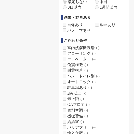
指定しない
本日
3日以内
1週間以内
画像・動画あり
画像あり
動画あり
パノラマあり
こだわり条件
室内洗濯機置場
(-)
フローリング
(-)
エレベーター
(-)
免震構造
(-)
耐震構造
(-)
バス・トイレ別
(-)
オートロック
(-)
駐車場あり
(-)
2階以上
(-)
最上階
(-)
OAフロア
(-)
個別空調
(-)
機械警備
(-)
給湯室
(-)
バリアフリー
(-)
輸入住宅
(-)