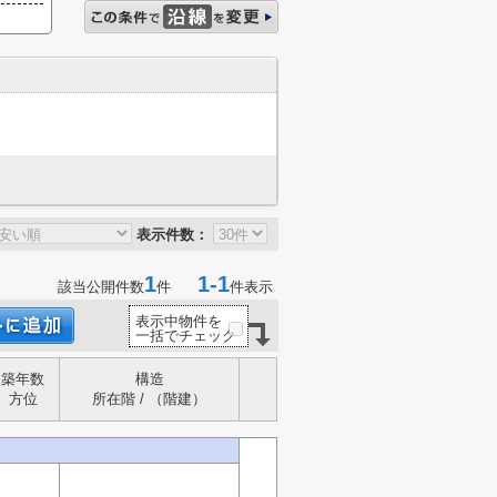
表示件数：
1
1-1
該当公開件数
件
件表示
表示中物件を
一括でチェック
築年数
構造
方位
所在階 / （階建）