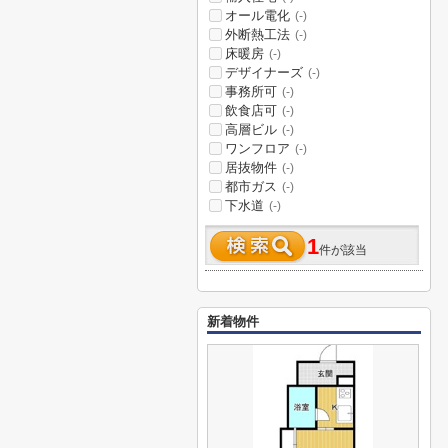
オール電化
(-)
外断熱工法
(-)
床暖房
(-)
デザイナーズ
(-)
事務所可
(-)
飲食店可
(-)
高層ビル
(-)
ワンフロア
(-)
居抜物件
(-)
都市ガス
(-)
下水道
(-)
1
件が該当
新着物件