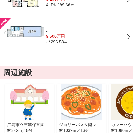
99.36㎡
4LDK
-
9,500万円
296.58㎡
-
周辺施設
広島市立三筋保育園
ジョリーパスタ楽々園店
約342m／5分
約1039m／13分
約1080m／