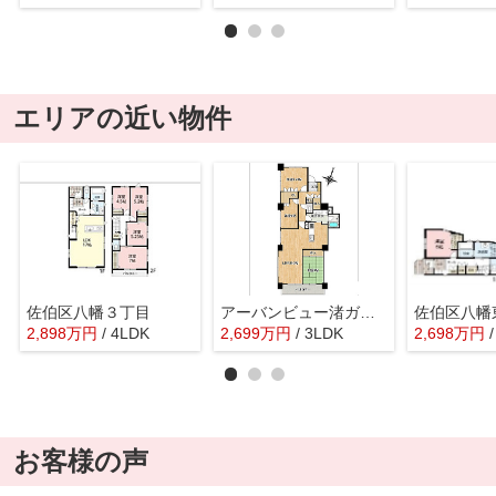
エリアの近い物件
佐伯区八幡３丁目
アーバンビュー渚ガーデンタワーヴィレッジ２番館
佐伯区八幡
2,898
万
円
/ 4LDK
2,699
万
円
/ 3LDK
2,698
万
円
お客様の声