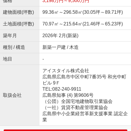
価格
3,198万円～9,500万円
建物面積(坪数)
99.36㎡～296.58㎡(30.05坪～89.71坪)
土地面積(坪数)
70.97㎡～215.64㎡(21.46坪～65.23坪)
築年月
2026年 2月(新築)
種別 / 構造
新築一戸建 / 木造
地目
-
アイスタイル株式会社
広島県広島市中区中町7番35号 和光中町
ビル 9Ｆ
TEL:082-240-9911
取扱会社
広島県知事 (4) 第9606号
（公団）全国宅地建物取引業協会
（一社）賃貸不動産管理業協会
広島県中小企業経営革新支援事業 認定企
業