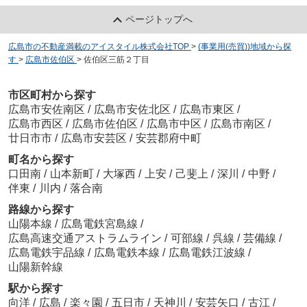
ページトップへ
広島市の不動産満載のアイスタイル株式会社TOP
>
(事業用(売買))地域から探
す
>
広島市佐伯区
>
佐伯区三筋２丁目
市区町村から探す
広島市安佐南区
/
広島市安佐北区
/
広島市東区
/
広島市西区
/
広島市佐伯区
/
広島市中区
/
広島市南区
/
廿日市市
/
広島市安芸区
/
安芸郡府中町
町名から探す
口田南
/
山本新町
/
大塚西
/
上安
/
己斐上
/
深川
/
中野
/
伴東
/
川内
/
落合南
路線から探す
山陽本線
/
広島電鉄宮島線
/
広島高速交通アストラムライン
/
可部線
/
呉線
/
芸備線
/
広島電鉄宇品線
/
広島電鉄本線
/
広島電鉄江波線
/
山陽新幹線
駅から探す
向洋
/
広島
/
楽々園
/
五日市
/
天神川
/
安芸矢口
/
古江
/