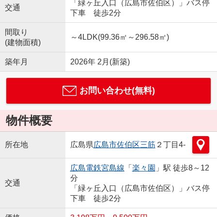
「緑ヶ丘入口（広島市佐伯区）」バス停
交通
下車 徒歩2分
間取り
～4LDK(99.36㎡～296.58㎡)
(建物面積)
築年月
2026年 2月(新築)
お問い合わせ(無料)
物件概要
所在地
広島県
広島市佐伯区
三筋
２丁目4-
広島電鉄宮島線
「
楽々園
」駅 徒歩8～12
分
交通
「緑ヶ丘入口（広島市佐伯区）」バス停
下車 徒歩2分