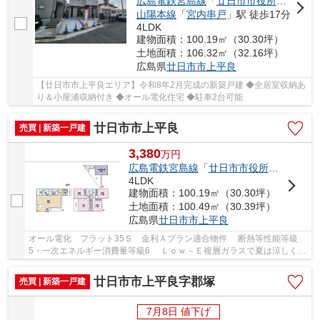
広島電鉄宮島線
「
廿日市市役所前平良
」
山陽本線
「
宮内串戸
」駅 徒歩17分
4LDK
建物面積：100.19㎡（30.30坪）
土地面積：106.32㎡（32.16坪）
広島県
廿日市市
上平良
【廿日市市上平良エリア】令和8年2月完成の新築戸建 ◆全居室収納あ
り＆小屋浦収納付き ◆オール電化住宅 ◆駐車2台可能
廿日市市上平良
売買 | 新築一戸建
3,380
万
円
広島電鉄宮島線
「
廿日市市役所前平良
」駅
4LDK
建物面積：100.19㎡（30.30坪）
土地面積：100.49㎡（30.39坪）
広島県
廿日市市
上平良
オール電化 フラット35Ｓ 金利Ａプラン適合物件 断熱等性能等級
5・一次エネルギー消費量等級6 Ｌｏｗ－Ｅ複層ガラスで夏は涼しく冬
は暖かい 約6帖の小屋裏収納有 西広島バイ...
廿日市市上平良字郡塚
売買 | 新築一戸建
7月8日 値下げ