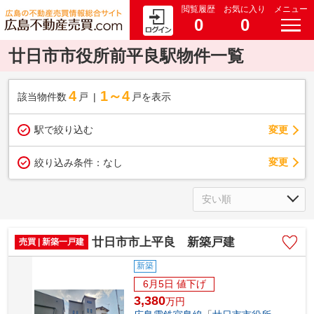
閲覧履歴
お気に入り
メニュー
0
0
廿日市市役所前平良駅物件一覧
4
1～4
該当物件数
戸
戸を表示
駅で絞り込む
変更
変更
絞り込み条件：
なし
廿日市市上平良 新築戸建
売買 | 新築一戸建
新築
6月5日 値下げ
3,380
万
円