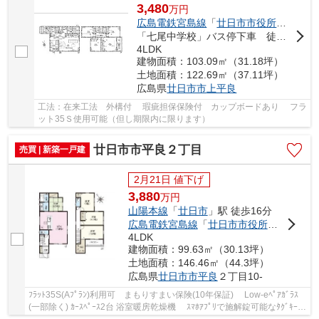
3,480
万
円
広島電鉄宮島線
「
廿日市市役所前平良
」
「七尾中学校」バス停下車 徒歩8分
4LDK
建物面積：103.09㎡（31.18坪）
土地面積：122.69㎡（37.11坪）
広島県
廿日市市
上平良
工法：在来工法 外構付 瑕疵担保保険付 カップボードあり フラ
ット35Ｓ使用可能（但し期限内に限ります）
廿日市市平良２丁目
売買 | 新築一戸建
2月21日 値下げ
3,880
万
円
山陽本線
「
廿日市
」駅 徒歩16分
広島電鉄宮島線
「
廿日市市役所前平良
」駅
4LDK
建物面積：99.63㎡（30.13坪）
土地面積：146.46㎡（44.3坪）
広島県
廿日市市
平良
２丁目10-
ﾌﾗｯﾄ35S(Aﾌﾟﾗﾝ)利用可 まもりすまい保険(10年保証) Low-eﾍﾟｱｶﾞﾗｽ
(一部除く) ｶｰｽﾍﾟｰｽ2台 浴室暖房乾燥機 ｽﾏﾎｱﾌﾟﾘで施解錠可能なﾀｸﾞｷｰ搭
載の玄関扉 ｽﾘﾑﾚﾝｼﾞﾌｰﾄﾞ 洗面台三面鏡ﾀｲﾌﾟｼ...