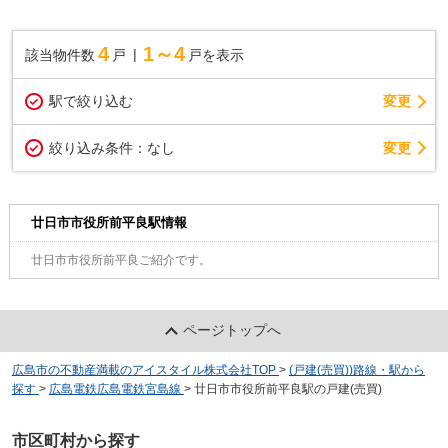
4
1～4
該当物件数
戸
戸を表示
駅で絞り込む
変更
変更
絞り込み条件：
なし
廿日市市役所前平良駅情報
廿日市市役所前平良ご紹介です。
ページトップへ
広島市の不動産満載のアイスタイル株式会社TOP
>
(戸建(売買))路線・駅から
探す
>
広島電鉄広島電鉄宮島線
>
廿日市市役所前平良駅の戸建(売買)
市区町村から探す