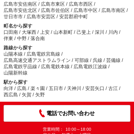
広島市安佐南区
/
広島市東区
/
広島市西区
/
広島市安佐北区
/
広島市佐伯区
/
広島市中区
/
広島市南区
/
廿日市市
/
広島市安芸区
/
安芸郡府中町
町名から探す
口田南
/
大塚西
/
上安
/
山本新町
/
己斐上
/
深川
/
川内
/
伴東
/
中野
/
落合南
路線から探す
山陽本線
/
広島電鉄宮島線
/
広島高速交通アストラムライン
/
可部線
/
呉線
/
芸備線
/
広島電鉄宇品線
/
広島電鉄本線
/
広島電鉄江波線
/
山陽新幹線
駅から探す
向洋
/
広島
/
楽々園
/
五日市
/
天神川
/
安芸矢口
/
古江
/
西広島
/
矢賀
/
矢野
電話でお問い合わせ
営業時間：
10:00～18:00