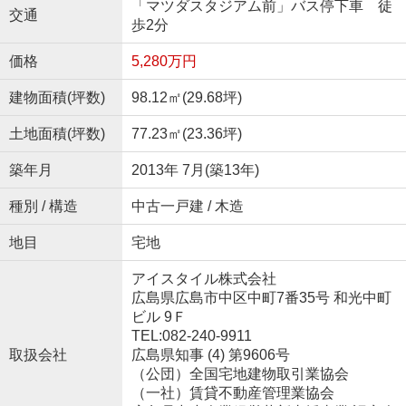
「マツダスタジアム前」バス停下車 徒
交通
歩2分
価格
5,280万円
建物面積(坪数)
98.12㎡(29.68坪)
土地面積(坪数)
77.23㎡(23.36坪)
築年月
2013年 7月(築13年)
種別 / 構造
中古一戸建 / 木造
地目
宅地
アイスタイル株式会社
広島県広島市中区中町7番35号 和光中町
ビル 9Ｆ
TEL:082-240-9911
取扱会社
広島県知事 (4) 第9606号
（公団）全国宅地建物取引業協会
（一社）賃貸不動産管理業協会