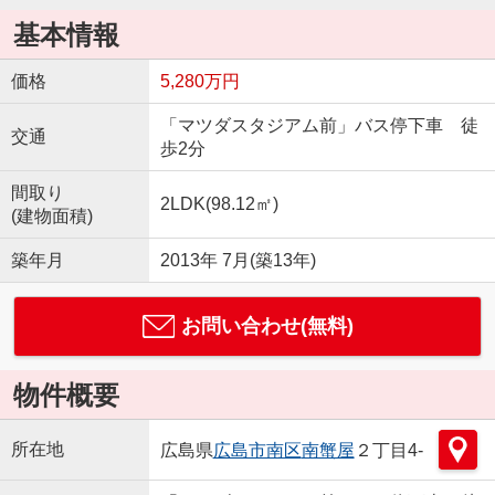
基本情報
価格
5,280万円
「マツダスタジアム前」バス停下車 徒
交通
歩2分
間取り
2LDK(98.12㎡)
(建物面積)
築年月
2013年 7月(築13年)
お問い合わせ(無料)
物件概要
所在地
広島県
広島市南区
南蟹屋
２丁目4-