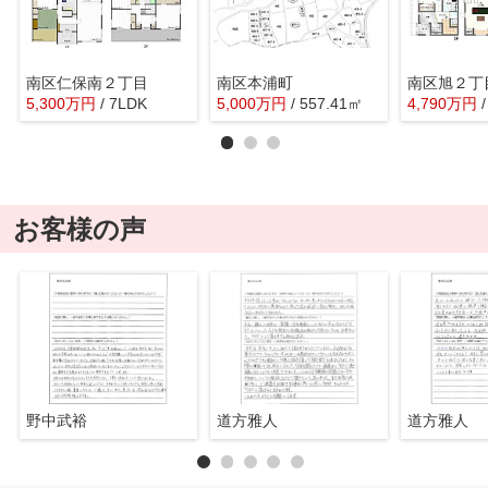
南区仁保南２丁目
南区本浦町
南区旭２丁
5,300
万
円
/ 7LDK
5,000
万
円
/ 557.41㎡
4,790
万
円
お客様の声
野中武裕
道方雅人
道方雅人