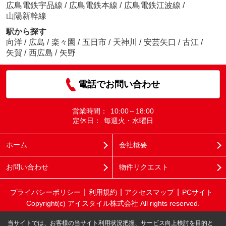
広島電鉄宇品線
/
広島電鉄本線
/
広島電鉄江波線
/
山陽新幹線
駅から探す
向洋
/
広島
/
楽々園
/
五日市
/
天神川
/
安芸矢口
/
古江
/
矢賀
/
西広島
/
矢野
電話でお問い合わせ
営業時間：
10:00～18:00
定休日：
毎週火・水曜日
ホーム
会社概要
お問い合わせ
物件リクエスト
プライバシーポリシー
利用規約
アクセスマップ
PCサイト
Copyright(c) アイスタイル株式会社 All rights reserved.
当サイトでは、お客様の当サイト利用状況把握、サービス向上検討を目的と