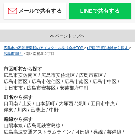
メールで共有する
LINEで共有する
ページトップへ
広島市の不動産満載のアイスタイル株式会社TOP
>
(戸建(売買))地域から探す
>
広島市南区
>
南区南蟹屋２丁目
市区町村から探す
広島市安佐南区
/
広島市安佐北区
/
広島市東区
/
広島市西区
/
広島市佐伯区
/
広島市南区
/
広島市中区
/
廿日市市
/
広島市安芸区
/
安芸郡府中町
町名から探す
口田南
/
上安
/
山本新町
/
大塚西
/
深川
/
五日市中央
/
伴東
/
川内
/
己斐上
/
中野
路線から探す
山陽本線
/
広島電鉄宮島線
/
広島高速交通アストラムライン
/
可部線
/
呉線
/
芸備線
/