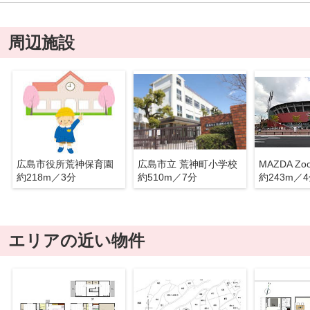
周辺施設
広島市役所荒神保育園
広島市立 荒神町小学校
約218m／3分
約510m／7分
約243m／
エリアの近い物件