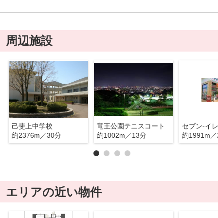
周辺施設
己斐上中学校
竜王公園テニスコート
約2376m／30分
約1002m／13分
約1991m／
エリアの近い物件