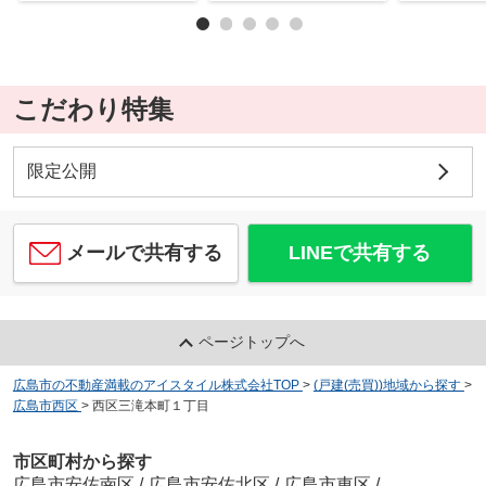
こだわり特集
限定公開
メールで共有する
LINEで共有する
ページトップへ
広島市の不動産満載のアイスタイル株式会社TOP
>
(戸建(売買))地域から探す
>
広島市西区
>
西区三滝本町１丁目
市区町村から探す
広島市安佐南区
/
広島市安佐北区
/
広島市東区
/