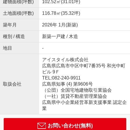
建物面積(坪数)
102.52㎡(31.01坪)
土地面積(坪数)
116.78㎡(35.32坪)
築年月
2026年 1月(新築)
種別 / 構造
新築一戸建 / 木造
地目
-
アイスタイル株式会社
広島県広島市中区中町7番35号 和光中町
ビル 9Ｆ
TEL:082-240-9911
取扱会社
広島県知事 (4) 第9606号
（公団）全国宅地建物取引業協会
（一社）賃貸不動産管理業協会
広島県中小企業経営革新支援事業 認定企
業
お問い合わせ(無料)