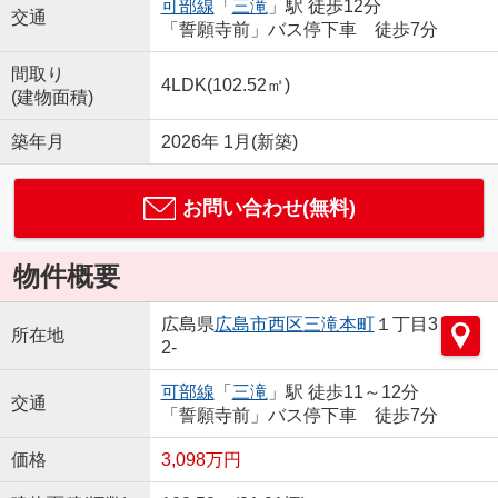
可部線
「
三滝
」駅 徒歩12分
交通
「誓願寺前」バス停下車 徒歩7分
間取り
4LDK(102.52㎡)
(建物面積)
築年月
2026年 1月(新築)
お問い合わせ(無料)
物件概要
広島県
広島市西区
三滝本町
１丁目3
所在地
2-
可部線
「
三滝
」駅 徒歩11～12分
交通
「誓願寺前」バス停下車 徒歩7分
価格
3,098万円