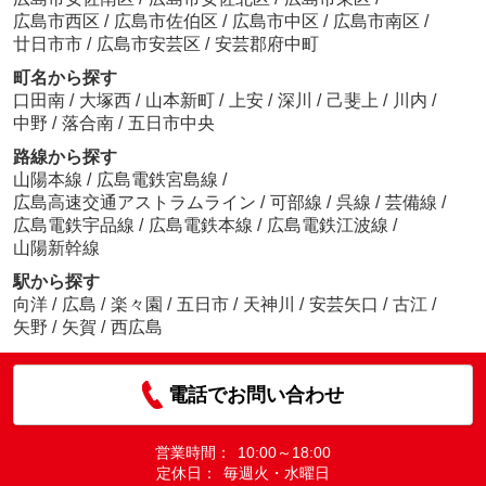
広島市西区
/
広島市佐伯区
/
広島市中区
/
広島市南区
/
廿日市市
/
広島市安芸区
/
安芸郡府中町
町名から探す
口田南
/
大塚西
/
山本新町
/
上安
/
深川
/
己斐上
/
川内
/
中野
/
落合南
/
五日市中央
路線から探す
山陽本線
/
広島電鉄宮島線
/
広島高速交通アストラムライン
/
可部線
/
呉線
/
芸備線
/
広島電鉄宇品線
/
広島電鉄本線
/
広島電鉄江波線
/
山陽新幹線
駅から探す
向洋
/
広島
/
楽々園
/
五日市
/
天神川
/
安芸矢口
/
古江
/
矢野
/
矢賀
/
西広島
電話でお問い合わせ
営業時間：
10:00～18:00
定休日：
毎週火・水曜日