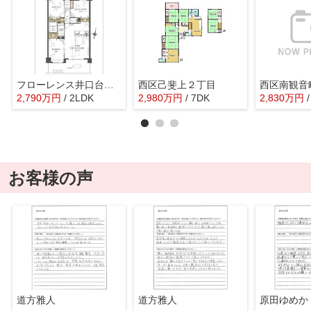
フローレンス井口台ビューステージ
西区己斐上２丁目
西区南観音
2,790
万
円
/ 2LDK
2,980
万
円
/ 7DK
2,830
万
円
お客様の声
道方雅人
道方雅人
原田ゆめか