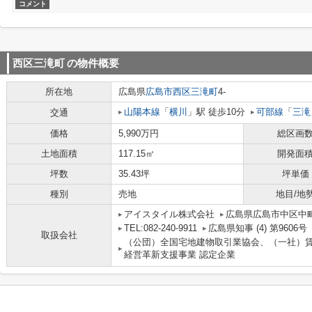
コメント
西区三滝町
の物件概要
所在地
広島県
広島市西区
三滝町
4-
山陽本線
「
横川
」駅 徒歩10分
可部線
「
三滝
交通
価格
5,990万円
総区画
土地面積
117.15㎡
開発面
坪数
35.43坪
坪単価
種別
売地
地目/地
アイスタイル株式会社
広島県広島市中区中町
TEL:082-240-9911
広島県知事 (4) 第9606号
取扱会社
（公団）全国宅地建物取引業協会、（一社）
経営革新支援事業 認定企業