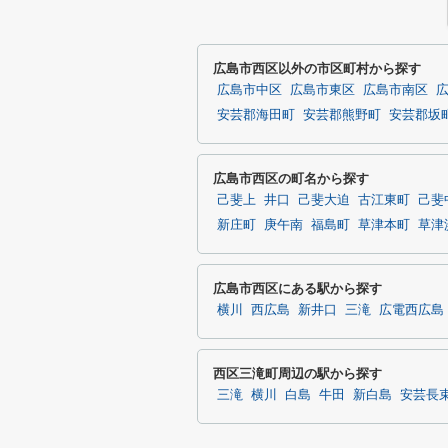
広島市西区以外の市区町村から探す
広島市中区
広島市東区
広島市南区
安芸郡海田町
安芸郡熊野町
安芸郡坂
広島市西区の町名から探す
己斐上
井口
己斐大迫
古江東町
己斐
新庄町
庚午南
福島町
草津本町
草津
広島市西区にある駅から探す
横川
西広島
新井口
三滝
広電西広島
西区三滝町周辺の駅から探す
三滝
横川
白島
牛田
新白島
安芸長