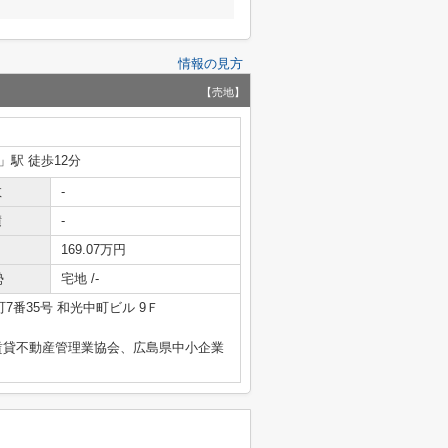
情報の見方
【売地】
」駅 徒歩12分
数
-
積
-
169.07万円
勢
宅地 /-
7番35号 和光中町ビル 9Ｆ
賃貸不動産管理業協会、広島県中小企業