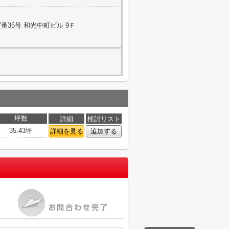
番35号 和光中町ビル 9Ｆ
坪数
詳細
検討リスト
35.43坪
詳細を見る
追加する