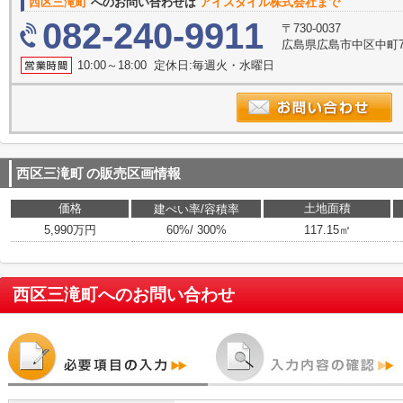
西区三滝町
へのお問い合わせは
アイスタイル株式会社まで
082-240-9911
〒730-0037
広島県広島市中区中町7
10:00～18:00 定休日:毎週火・水曜日
西区三滝町
の販売区画情報
価格
土地面積
建ぺい率/容積率
5,990万円
60%/ 300%
117.15㎡
西区三滝町
へのお問い合わせ