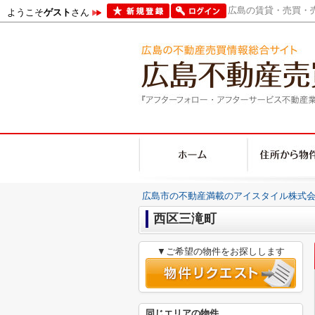
広島の賃貸・売買・売
ようこそ
ゲスト
さん
広島市の不動産満載のアイスタイル株式会
西区三滝町
▼ご希望の物件をお探しします
同じエリアの物件