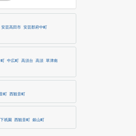
安芸高田市
安芸郡府中町
音町
中広町
高須台
高須
草津南
音町
西観音町
下祇園
西観音町
銀山町