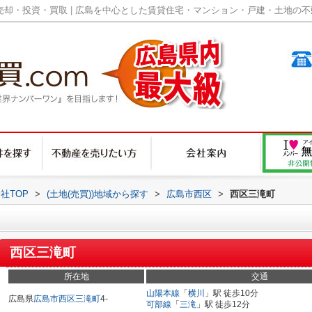
却・投資・買取 | 広島を中心とした賃貸住宅・マンション・戸建・土地の不動産
社TOP
>
(土地(売買))地域から探す
>
広島市西区
>
西区三滝町
西区三滝町
所在地
交通
山陽本線
「
横川
」駅 徒歩10分
広島県
広島市西区
三滝町
4-
可部線
「
三滝
」駅 徒歩12分