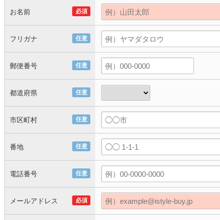
お名前
必須
フリガナ
任意
郵便番号
任意
都道府県
任意
市区町村
任意
番地
任意
電話番号
任意
メールアドレス
必須