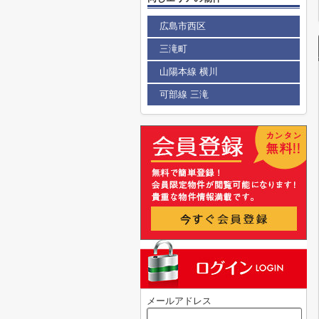
広島市西区
三滝町
山陽本線 横川
可部線 三滝
メールアドレス