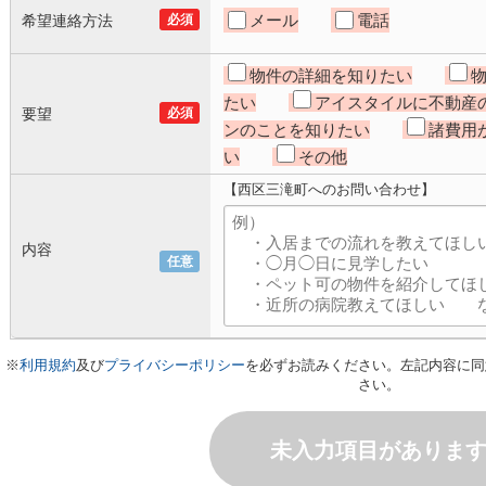
メール
電話
希望連絡方法
必須
物件の詳細を知りたい
たい
アイスタイルに不動産
要望
必須
ンのことを知りたい
諸費用
い
その他
【西区三滝町へのお問い合わせ】
内容
任意
※
利用規約
及び
プライバシーポリシー
を必ずお読みください。左記内容に同
さい。
未入力項目がありま