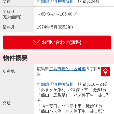
交通
可部線
「
河戸帆待川
」駅 徒歩24分
間取り
～6DK(-㎡～106.40㎡)
(建物面積)
築年月
1974年 5月(築52年)
お問い合わせ(無料)
物件概要
広島県
広島市安佐北区
可部
６丁目5
所在地
0-
可部線
「
河戸帆待川
」駅 徒歩16～24分
「温泉ヶ丘第3」バス停下車 徒歩1分
「船山（広島県）」バス停下車 徒歩7
分
交通
「福王寺口」バス停下車 徒歩10分
「船山バス停」バス停下車 徒歩8分