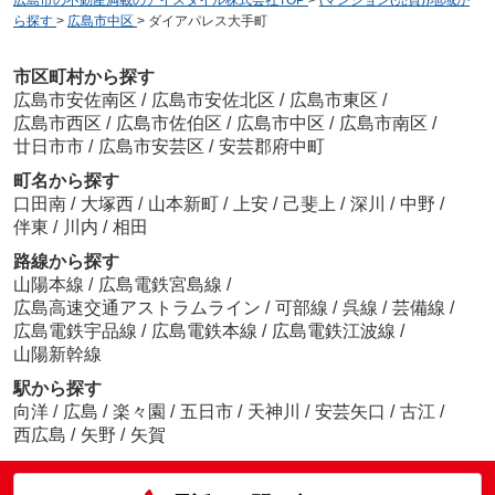
ら探す
>
広島市中区
>
ダイアパレス大手町
市区町村から探す
広島市安佐南区
/
広島市安佐北区
/
広島市東区
/
広島市西区
/
広島市佐伯区
/
広島市中区
/
広島市南区
/
廿日市市
/
広島市安芸区
/
安芸郡府中町
町名から探す
口田南
/
大塚西
/
山本新町
/
上安
/
己斐上
/
深川
/
中野
/
伴東
/
川内
/
相田
路線から探す
山陽本線
/
広島電鉄宮島線
/
広島高速交通アストラムライン
/
可部線
/
呉線
/
芸備線
/
広島電鉄宇品線
/
広島電鉄本線
/
広島電鉄江波線
/
山陽新幹線
駅から探す
向洋
/
広島
/
楽々園
/
五日市
/
天神川
/
安芸矢口
/
古江
/
西広島
/
矢野
/
矢賀