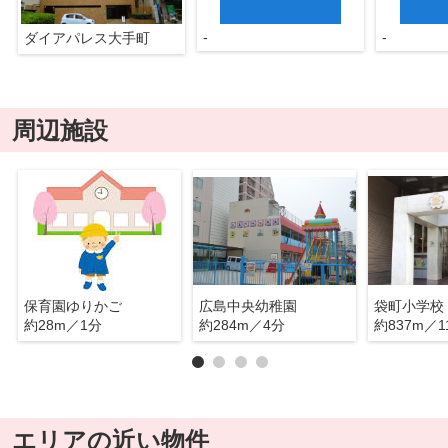
-
-
ダイアパレス大手町
周辺施設
保育園ゆりかご
広島中央幼稚園
袋町小学校
約28m／1分
約284m／4分
約837m／1
エリアの近い物件