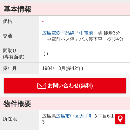
基本情報
価格
-
広島電鉄宇品線
「
中電前
」駅 徒歩3分
交通
「中電前バス停」バス停下車 徒歩4分
間取り
-(-)
(専有面積)
築年月
1984年 3月(築42年)
お問い合わせ(無料)
物件概要
広島県
広島市中区
大手町
３丁目6-1
所在地
3