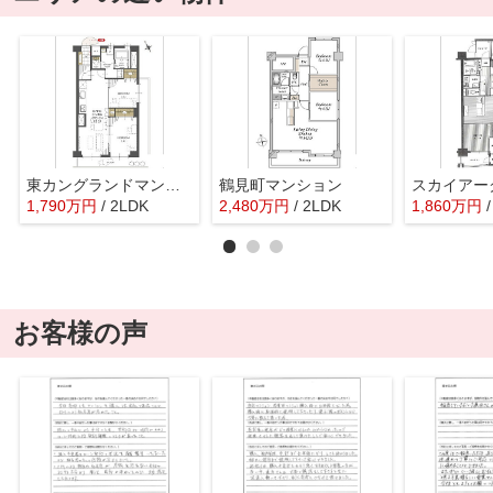
東カングランドマンション広島
鶴見町マンション
スカイアー
1,790
万
円
/ 2LDK
2,480
万
円
/ 2LDK
1,860
万
円
お客様の声