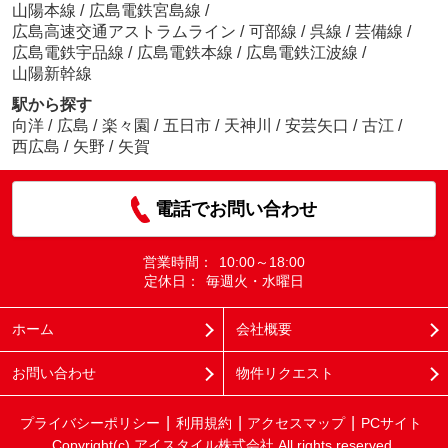
山陽本線
/
広島電鉄宮島線
/
広島高速交通アストラムライン
/
可部線
/
呉線
/
芸備線
/
広島電鉄宇品線
/
広島電鉄本線
/
広島電鉄江波線
/
山陽新幹線
駅から探す
向洋
/
広島
/
楽々園
/
五日市
/
天神川
/
安芸矢口
/
古江
/
西広島
/
矢野
/
矢賀
電話でお問い合わせ
営業時間：
10:00～18:00
定休日：
毎週火・水曜日
ホーム
会社概要
お問い合わせ
物件リクエスト
プライバシーポリシー
利用規約
アクセスマップ
PCサイト
Copyright(c) アイスタイル株式会社 All rights reserved.