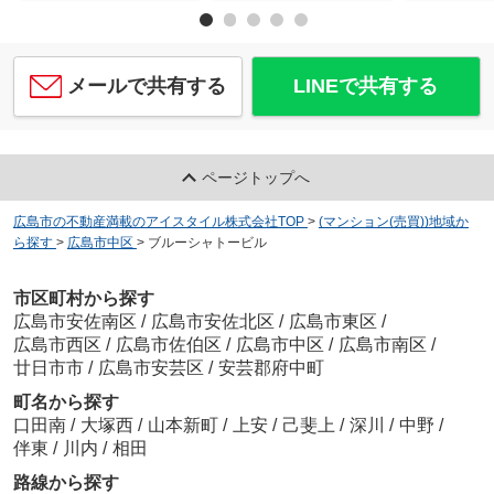
メールで共有する
LINEで共有する
ページトップへ
広島市の不動産満載のアイスタイル株式会社TOP
>
(マンション(売買))地域か
ら探す
>
広島市中区
>
ブルーシャトービル
市区町村から探す
広島市安佐南区
/
広島市安佐北区
/
広島市東区
/
広島市西区
/
広島市佐伯区
/
広島市中区
/
広島市南区
/
廿日市市
/
広島市安芸区
/
安芸郡府中町
町名から探す
口田南
/
大塚西
/
山本新町
/
上安
/
己斐上
/
深川
/
中野
/
伴東
/
川内
/
相田
路線から探す