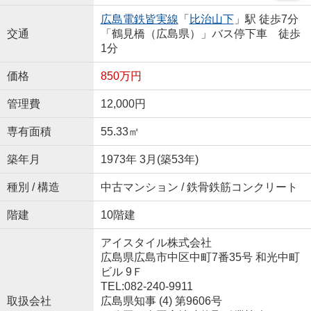
広島電鉄皆実線
「
比治山下
」駅 徒歩7分
交通
「鶴見橋（広島県）」バス停下車 徒歩
1分
価格
850万円
管理費
12,000円
専有面積
55.33㎡
築年月
1973年 3月(築53年)
種別 / 構造
中古マンション / 鉄骨鉄筋コンクリート
階建
10階建
アイスタイル株式会社
広島県広島市中区中町7番35号 和光中町
ビル 9Ｆ
TEL:082-240-9911
取扱会社
広島県知事 (4) 第9606号