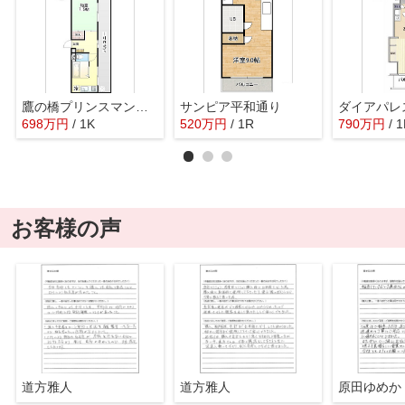
鷹の橋プリンスマンション
サンピア平和通り
ダイアパレ
698
万
円
/ 1K
520
万
円
/ 1R
790
万
円
/ 
お客様の声
道方雅人
道方雅人
原田ゆめか