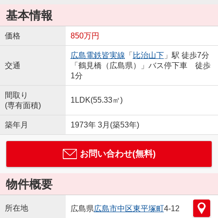
基本情報
価格
850万円
広島電鉄皆実線
「
比治山下
」駅 徒歩7分
交通
「鶴見橋（広島県）」バス停下車 徒歩
1分
間取り
1LDK(55.33㎡)
(専有面積)
築年月
1973年 3月(築53年)
お問い合わせ(無料)
物件概要
所在地
広島県
広島市中区
東平塚町
4-12