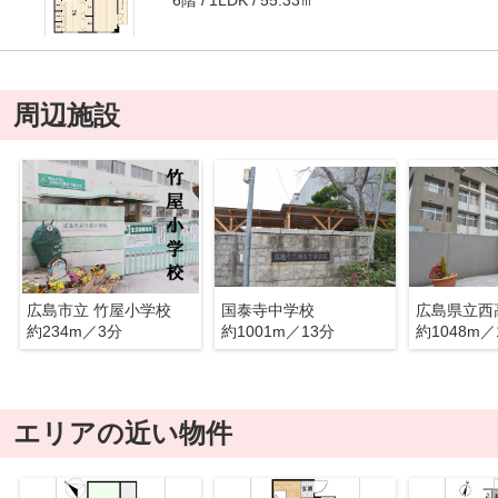
1LDK
周辺施設
広島市立 竹屋小学校
国泰寺中学校
広島県立西
約234m／3分
約1001m／13分
約1048m／
エリアの近い物件