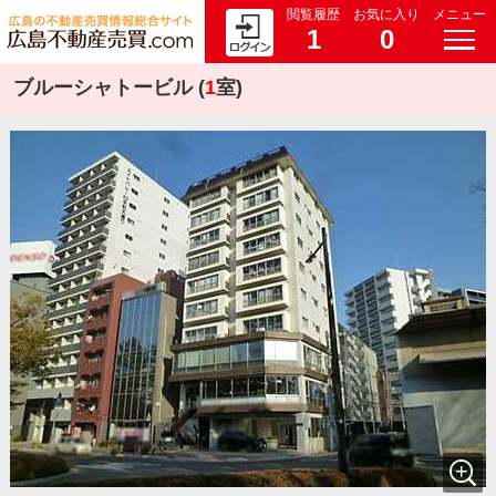
閲覧履歴
お気に入り
メニュー
1
0
ブルーシャトービル (
1
室)