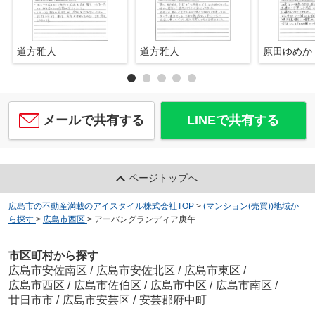
道方雅人
道方雅人
原田ゆめか
メールで共有する
LINEで共有する
ページトップへ
広島市の不動産満載のアイスタイル株式会社TOP
>
(マンション(売買))地域か
ら探す
>
広島市西区
>
アーバングランディア庚午
市区町村から探す
広島市安佐南区
/
広島市安佐北区
/
広島市東区
/
広島市西区
/
広島市佐伯区
/
広島市中区
/
広島市南区
/
廿日市市
/
広島市安芸区
/
安芸郡府中町