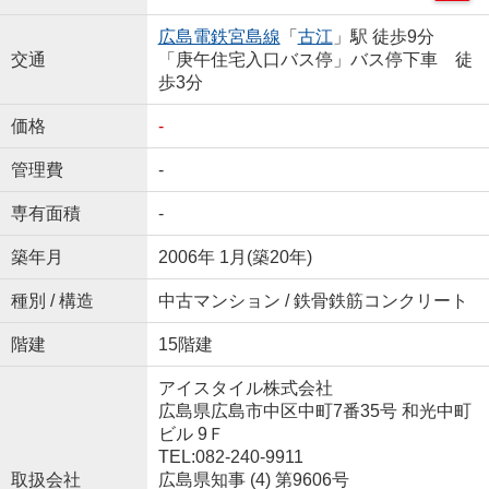
広島電鉄宮島線
「
古江
」駅 徒歩9分
交通
「庚午住宅入口バス停」バス停下車 徒
歩3分
価格
-
管理費
-
専有面積
-
築年月
2006年 1月(築20年)
種別 / 構造
中古マンション / 鉄骨鉄筋コンクリート
階建
15階建
アイスタイル株式会社
広島県広島市中区中町7番35号 和光中町
ビル 9Ｆ
TEL:082-240-9911
取扱会社
広島県知事 (4) 第9606号