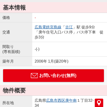
基本情報
価格
-
広島電鉄宮島線
「
古江
」駅 徒歩9分
交通
「庚午住宅入口バス停」バス停下車 徒
歩3分
間取り
-(-)
(専有面積)
築年月
2006年 1月(築20年)
お問い合わせ(無料)
物件概要
広島県
広島市西区
庚午南
１丁目32-
所在地
34