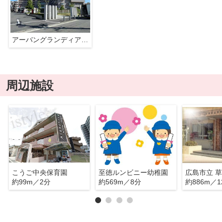
アーバングランディア庚午
周辺施設
こうご中央保育園
至徳ルンビニー幼稚園
広島市立 
約99m／2分
約569m／8分
約886m／1