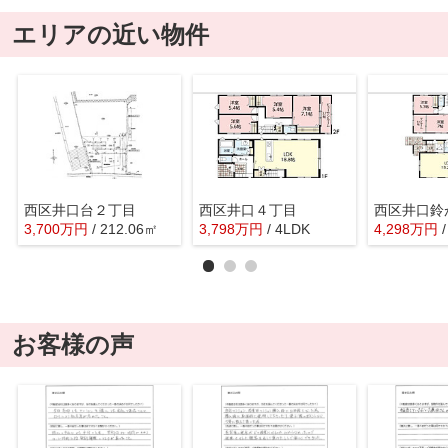
エリアの近い物件
西区井口台２丁目
西区井口４丁目
西区井口鈴
3,700
万
円
/ 212.06㎡
3,798
万
円
/ 4LDK
4,298
万
円
お客様の声