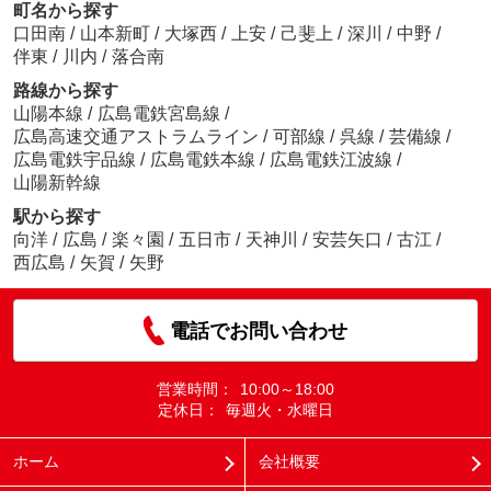
町名から探す
口田南
/
山本新町
/
大塚西
/
上安
/
己斐上
/
深川
/
中野
/
伴東
/
川内
/
落合南
路線から探す
山陽本線
/
広島電鉄宮島線
/
広島高速交通アストラムライン
/
可部線
/
呉線
/
芸備線
/
広島電鉄宇品線
/
広島電鉄本線
/
広島電鉄江波線
/
山陽新幹線
駅から探す
向洋
/
広島
/
楽々園
/
五日市
/
天神川
/
安芸矢口
/
古江
/
西広島
/
矢賀
/
矢野
電話でお問い合わせ
営業時間：
10:00～18:00
定休日：
毎週火・水曜日
ホーム
会社概要