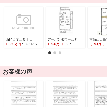
西区己斐上５丁目
アーバンタワー己斐
京急西広島
1,680
万
円
/ 169.13㎡
1,750
万
円
/ 3LK
2,190
万
円
お客様の声