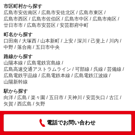
市区町村から探す
広島市安佐南区
/
広島市安佐北区
/
広島市東区
/
広島市西区
/
広島市佐伯区
/
広島市中区
/
広島市南区
/
廿日市市
/
広島市安芸区
/
安芸郡府中町
町名から探す
口田南
/
大塚西
/
山本新町
/
上安
/
深川
/
己斐上
/
川内
/
中野
/
落合南
/
五日市中央
路線から探す
山陽本線
/
広島電鉄宮島線
/
広島高速交通アストラムライン
/
可部線
/
呉線
/
芸備線
/
広島電鉄宇品線
/
広島電鉄本線
/
広島電鉄江波線
/
山陽新幹線
駅から探す
向洋
/
広島
/
楽々園
/
五日市
/
天神川
/
安芸矢口
/
古江
/
矢賀
/
西広島
/
矢野
電話でお問い合わせ