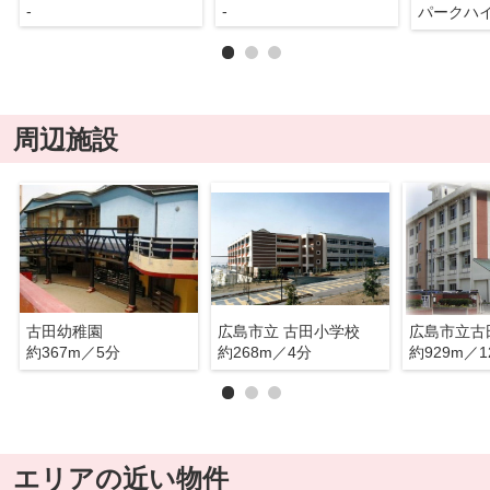
-
-
パークハ
周辺施設
古田幼稚園
広島市立 古田小学校
広島市立古
約367m／5分
約268m／4分
約929m／1
エリアの近い物件