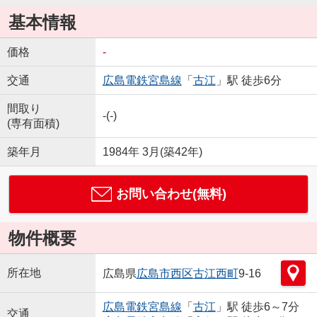
基本情報
価格
-
交通
広島電鉄宮島線
「
古江
」駅 徒歩6分
間取り
-(-)
(専有面積)
築年月
1984年 3月(築42年)
お問い合わせ(無料)
物件概要
所在地
広島県
広島市西区
古江西町
9-16
広島電鉄宮島線
「
古江
」駅 徒歩6～7分
交通