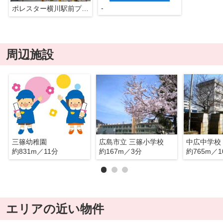
-
ポレスター横川駅前プレミアム
周辺施設
三篠幼稚園
広島市立 三篠小学校
中広中学校
約831m／11分
約167m／3分
約765m／1
エリアの近い物件