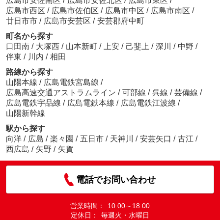
広島市安佐南区
/
広島市安佐北区
/
広島市東区
/
広島市西区
/
広島市佐伯区
/
広島市中区
/
広島市南区
/
廿日市市
/
広島市安芸区
/
安芸郡府中町
町名から探す
口田南
/
大塚西
/
山本新町
/
上安
/
己斐上
/
深川
/
中野
/
伴東
/
川内
/
相田
路線から探す
山陽本線
/
広島電鉄宮島線
/
広島高速交通アストラムライン
/
可部線
/
呉線
/
芸備線
/
広島電鉄宇品線
/
広島電鉄本線
/
広島電鉄江波線
/
山陽新幹線
駅から探す
向洋
/
広島
/
楽々園
/
五日市
/
天神川
/
安芸矢口
/
古江
/
西広島
/
矢野
/
矢賀
電話でお問い合わせ
営業時間：
10:00～18:00
定休日：
毎週火・水曜日