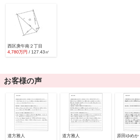
西区庚午南２丁目
4,780
万
円
/ 127.43㎡
お客様の声
道方雅人
道方雅人
原田ゆめか