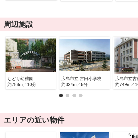
周辺施設
ちどり幼稚園
広島市立 古田小学校
広島市立古
約788m／10分
約324m／5分
約749m／1
エリアの近い物件