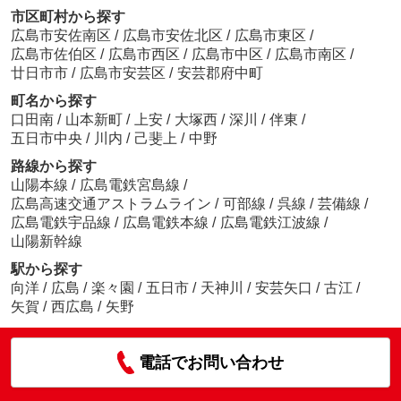
市区町村から探す
広島市安佐南区
/
広島市安佐北区
/
広島市東区
/
広島市佐伯区
/
広島市西区
/
広島市中区
/
広島市南区
/
廿日市市
/
広島市安芸区
/
安芸郡府中町
町名から探す
口田南
/
山本新町
/
上安
/
大塚西
/
深川
/
伴東
/
五日市中央
/
川内
/
己斐上
/
中野
路線から探す
山陽本線
/
広島電鉄宮島線
/
広島高速交通アストラムライン
/
可部線
/
呉線
/
芸備線
/
広島電鉄宇品線
/
広島電鉄本線
/
広島電鉄江波線
/
山陽新幹線
駅から探す
向洋
/
広島
/
楽々園
/
五日市
/
天神川
/
安芸矢口
/
古江
/
矢賀
/
西広島
/
矢野
電話でお問い合わせ