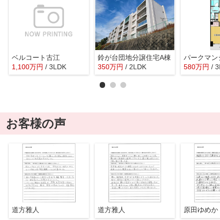
ベルコート古江
鈴が台団地分譲住宅A棟
パークマン
1,100
万
円
/ 3LDK
350
万
円
/ 2LDK
580
万
円
/ 
お客様の声
道方雅人
道方雅人
原田ゆめか