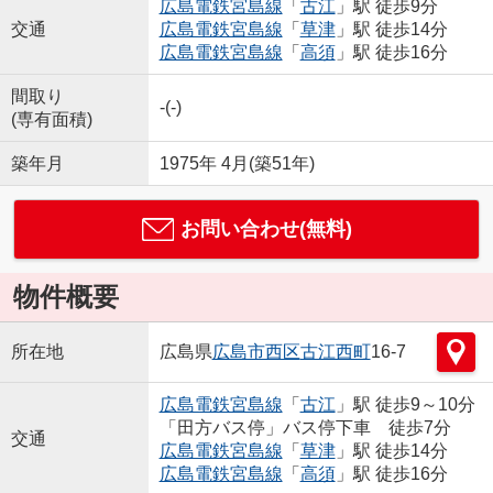
広島電鉄宮島線
「
古江
」駅 徒歩9分
交通
広島電鉄宮島線
「
草津
」駅 徒歩14分
広島電鉄宮島線
「
高須
」駅 徒歩16分
間取り
-(-)
(専有面積)
築年月
1975年 4月(築51年)
お問い合わせ(無料)
物件概要
所在地
広島県
広島市西区
古江西町
16-7
広島電鉄宮島線
「
古江
」駅 徒歩9～10分
「田方バス停」バス停下車 徒歩7分
交通
広島電鉄宮島線
「
草津
」駅 徒歩14分
広島電鉄宮島線
「
高須
」駅 徒歩16分