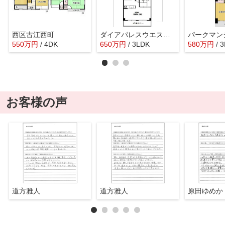
西区古江西町
ダイアパレスウエストシティ四季の杜
パークマン
550
万
円
/ 4DK
650
万
円
/ 3LDK
580
万
円
/ 
お客様の声
道方雅人
道方雅人
原田ゆめか