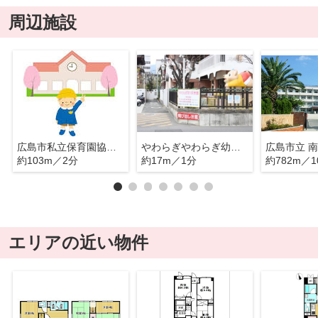
周辺施設
広島市私立保育園協会 やわらぎ第１保育園
やわらぎやわらぎ幼稚園
広島市立 
約103m／2分
約17m／1分
約782m／1
エリアの近い物件