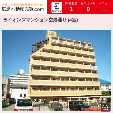
閲覧履歴
お気に入り
メニュー
1
0
ライオンズマンション空港通り (
4
室)