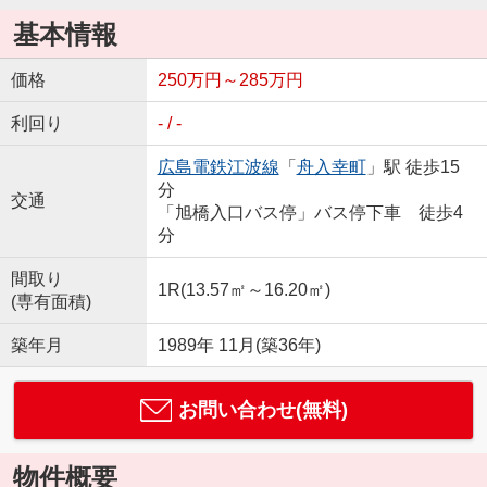
基本情報
価格
250万円～285万円
利回り
- / -
広島電鉄江波線
「
舟入幸町
」駅 徒歩15
分
交通
「旭橋入口バス停」バス停下車 徒歩4
分
間取り
1R(13.57㎡～16.20㎡)
(専有面積)
築年月
1989年 11月(築36年)
お問い合わせ(無料)
物件概要