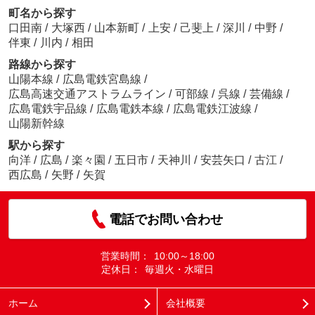
町名から探す
口田南
/
大塚西
/
山本新町
/
上安
/
己斐上
/
深川
/
中野
/
伴東
/
川内
/
相田
路線から探す
山陽本線
/
広島電鉄宮島線
/
広島高速交通アストラムライン
/
可部線
/
呉線
/
芸備線
/
広島電鉄宇品線
/
広島電鉄本線
/
広島電鉄江波線
/
山陽新幹線
駅から探す
向洋
/
広島
/
楽々園
/
五日市
/
天神川
/
安芸矢口
/
古江
/
西広島
/
矢野
/
矢賀
電話でお問い合わせ
営業時間：
10:00～18:00
定休日：
毎週火・水曜日
ホーム
会社概要