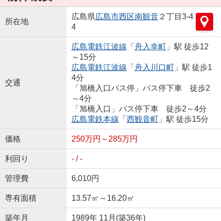
広島県
広島市西区
南観音
２丁目3-4
所在地
4
広島電鉄江波線
「
舟入幸町
」駅 徒歩12
～15分
広島電鉄江波線
「
舟入川口町
」駅 徒歩1
4分
交通
「旭橋入口バス停」バス停下車 徒歩2
～4分
「旭橋入口」バス停下車 徒歩2～4分
広島電鉄本線
「
西観音町
」駅 徒歩15分
価格
250万円～285万円
利回り
- / -
管理費
6,010円
専有面積
13.57㎡～16.20㎡
築年月
1989年 11月(築36年)