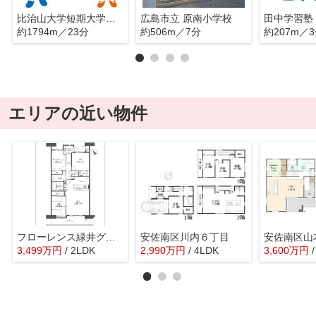
比治山大学短期大学部 附属幼稚園
広島市立 原南小学校
田中学習塾
約1794m／23分
約506m／7分
約207m／
エリアの近い物件
フローレンス緑井グランドアーク弐番館
安佐南区川内６丁目
3,499
万
円
/ 2LDK
2,990
万
円
/ 4LDK
3,600
万
円