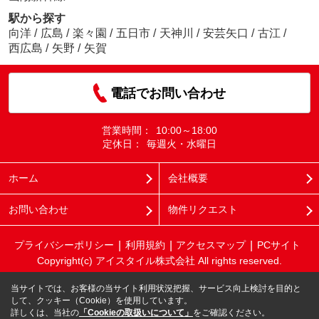
駅から探す
向洋
/
広島
/
楽々園
/
五日市
/
天神川
/
安芸矢口
/
古江
/
西広島
/
矢野
/
矢賀
電話でお問い合わせ
営業時間：
10:00～18:00
定休日：
毎週火・水曜日
ホーム
会社概要
お問い合わせ
物件リクエスト
プライバシーポリシー
利用規約
アクセスマップ
PCサイト
Copyright(c) アイスタイル株式会社 All rights reserved.
当サイトでは、お客様の当サイト利用状況把握、サービス向上検討を目的と
して、クッキー（Cookie）を使用しています。
詳しくは、当社の
「Cookieの取扱いについて」
をご確認ください。