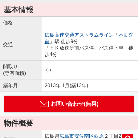
基本情報
価格
-
広島高速交通アストラムライン
「
不動院
前
」駅 徒歩9分
交通
「ＨＫ放送所前バス停」バス停下車 徒
歩4分
間取り
-(-)
(専有面積)
築年月
2013年 1月(築13年)
お問い合わせ(無料)
物件概要
広島県
広島市安佐南区
西原
２丁目2