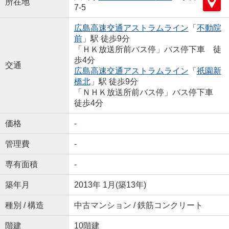
所在地
7-5
広島高速交通アストラムライン
「
不動院
前
」駅 徒歩9分
「ＨＫ放送所前バス停」バス停下車 徒
歩4分
交通
広島高速交通アストラムライン
「
祇園新
橋北
」駅 徒歩9分
「ＮＨＫ放送所前バス停」バス停下車
徒歩4分
価格
-
管理費
-
専有面積
-
築年月
2013年 1月(築13年)
種別 / 構造
中古マンション / 鉄筋コンクリート
階建
10階建