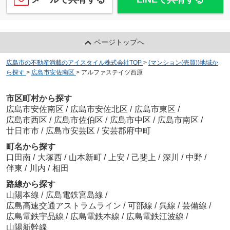
ページトップへ
広島市の不動産満載のアイスタイル株式会社TOP
>
(マンション(売買))地域か
ら探す
>
広島市安佐南区
>
アルファステイツ西原
市区町村から探す
広島市安佐南区
/
広島市安佐北区
/
広島市東区
/
広島市西区
/
広島市佐伯区
/
広島市中区
/
広島市南区
/
廿日市市
/
広島市安芸区
/
安芸郡府中町
町名から探す
口田南
/
大塚西
/
山本新町
/
上安
/
己斐上
/
深川
/
中野
/
伴東
/
川内
/
相田
路線から探す
山陽本線
/
広島電鉄宮島線
/
広島高速交通アストラムライン
/
可部線
/
呉線
/
芸備線
/
広島電鉄宇品線
/
広島電鉄本線
/
広島電鉄江波線
/
山陽新幹線