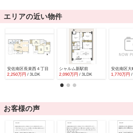
エリアの近い物件
安佐南区長束西４丁目
シャルム新駅前
安佐南区大
2,250
万
円
/ 3LDK
2,090
万
円
/ 3LDK
1,770
万
円
お客様の声