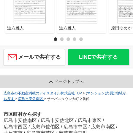
道方雅人
道方雅人
原田ゆめか
メールで共有する
LINEで共有する
ページトップへ
広島市の不動産満載のアイスタイル株式会社TOP
>
(マンション(売買))地域か
ら探す
>
広島市安佐南区
>
サーパスタウン大町２番館
市区町村から探す
広島市安佐南区
/
広島市安佐北区
/
広島市東区
/
広島市西区
/
広島市佐伯区
/
広島市中区
/
広島市南区
/
廿日市市
/
広島市安芸区
/
安芸郡府中町