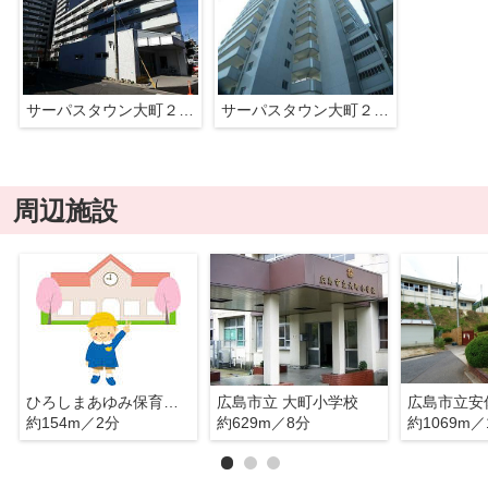
サーパスタウン大町２番館
サーパスタウン大町２番館
周辺施設
ひろしまあゆみ保育園Ｐ．Ｓ．Ｐ
広島市立 大町小学校
広島市立安
約154m／2分
約629m／8分
約1069m／