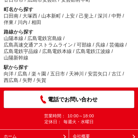
町名から探す
口田南
/
大塚西
/
山本新町
/
上安
/
己斐上
/
深川
/
中野
/
伴東
/
川内
/
相田
路線から探す
山陽本線
/
広島電鉄宮島線
/
広島高速交通アストラムライン
/
可部線
/
呉線
/
芸備線
/
広島電鉄宇品線
/
広島電鉄本線
/
広島電鉄江波線
/
山陽新幹線
駅から探す
向洋
/
広島
/
楽々園
/
五日市
/
天神川
/
安芸矢口
/
古江
/
西広島
/
矢野
/
矢賀
電話でお問い合わせ
営業時間：
10:00～18:00
定休日：
毎週火・水曜日
ホーム
会社概要