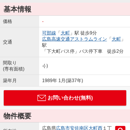
基本情報
価格
-
可部線
「
大町
」駅 徒歩9分
広島高速交通アストラムライン
「
大町
」
交通
駅
「下大町バス停」バス停下車 徒歩2分
間取り
-(-)
(専有面積)
築年月
1989年 1月(築37年)
お問い合わせ(無料)
物件概要
広島県
広島市安佐南区
大町西
１丁