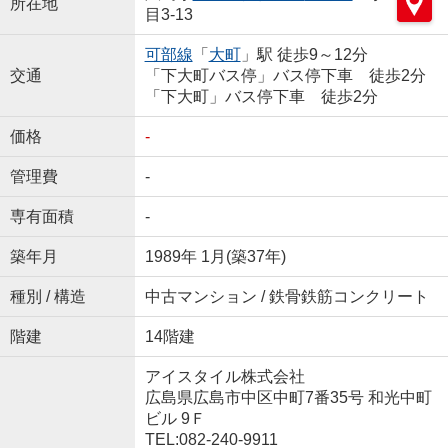
所在地
目3-13
可部線
「
大町
」駅 徒歩9～12分
交通
「下大町バス停」バス停下車 徒歩2分
「下大町」バス停下車 徒歩2分
価格
-
管理費
-
専有面積
-
築年月
1989年 1月(築37年)
種別 / 構造
中古マンション / 鉄骨鉄筋コンクリート
階建
14階建
アイスタイル株式会社
広島県広島市中区中町7番35号 和光中町
ビル 9Ｆ
TEL:082-240-9911