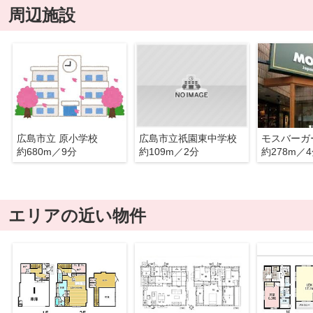
周辺施設
広島市立 原小学校
広島市立祇園東中学校
モスバーガ
約680m／9分
約109m／2分
約278m／
エリアの近い物件