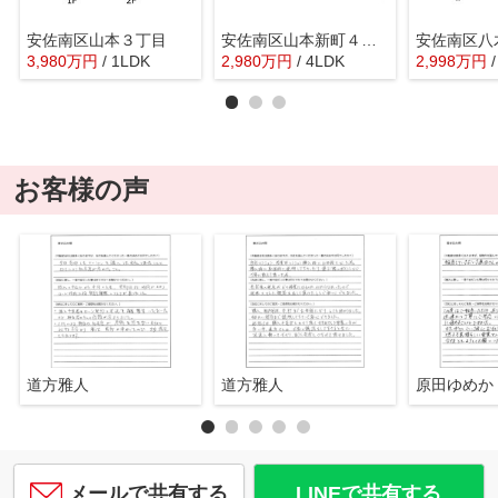
安佐南区山本３丁目
安佐南区山本新町４丁目
安佐南区八
3,980
万
円
/ 1LDK
2,980
万
円
/ 4LDK
2,998
万
円
お客様の声
道方雅人
道方雅人
原田ゆめか
メールで共有する
LINEで共有する