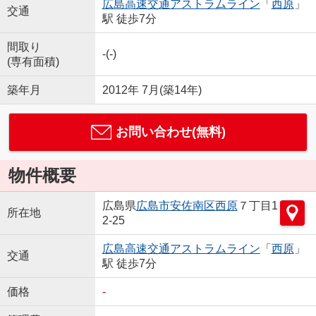
広島高速交通アストラムライン
「
西原
」
交通
駅 徒歩7分
間取り
-(-)
(専有面積)
築年月
2012年 7月(築14年)
お問い合わせ(無料)
物件概要
広島県
広島市安佐南区
西原
７丁目1
所在地
2-25
広島高速交通アストラムライン
「
西原
」
交通
駅 徒歩7分
価格
-