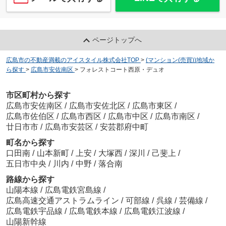
ページトップへ
広島市の不動産満載のアイスタイル株式会社TOP
>
(マンション(売買))地域か
ら探す
>
広島市安佐南区
>
フォレストコート西原・デュオ
市区町村から探す
広島市安佐南区
/
広島市安佐北区
/
広島市東区
/
広島市佐伯区
/
広島市西区
/
広島市中区
/
広島市南区
/
廿日市市
/
広島市安芸区
/
安芸郡府中町
町名から探す
口田南
/
山本新町
/
上安
/
大塚西
/
深川
/
己斐上
/
五日市中央
/
川内
/
中野
/
落合南
路線から探す
山陽本線
/
広島電鉄宮島線
/
広島高速交通アストラムライン
/
可部線
/
呉線
/
芸備線
/
広島電鉄宇品線
/
広島電鉄本線
/
広島電鉄江波線
/
山陽新幹線