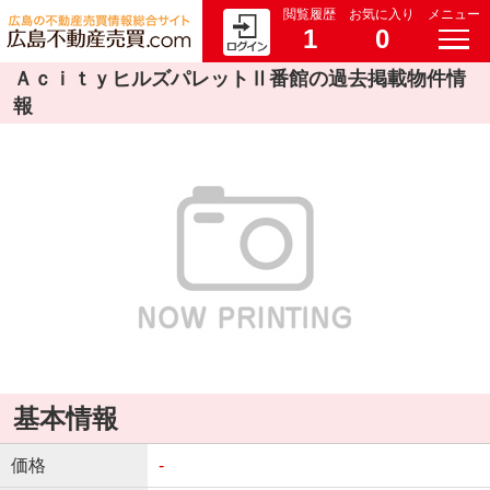
閲覧履歴
お気に入り
メニュー
1
0
ＡｃｉｔｙヒルズパレットⅡ番館の過去掲載物件情
報
基本情報
価格
-