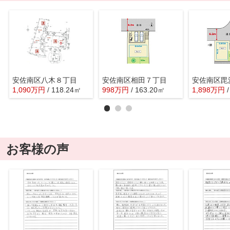
安佐南区八木８丁目
安佐南区相田７丁目
1,090
万
円
/ 118.24㎡
998
万
円
/ 163.20㎡
1,898
万
円
お客様の声