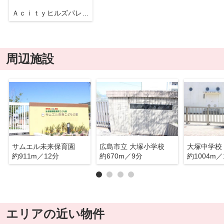
ＡｃｉｔｙヒルズパレットⅡ番館
周辺施設
サムエル未来保育園
広島市立 大塚小学校
大塚中学校
約911m／12分
約670m／9分
約1004m／
エリアの近い物件