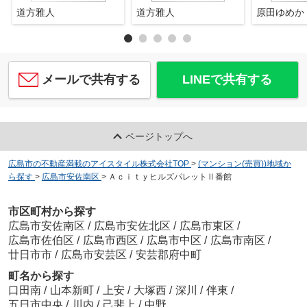
道方雅人
道方雅人
原田ゆめか
メールで共有する
LINEで共有する
ページトップへ
広島市の不動産満載のアイスタイル株式会社TOP
>
(マンション(売買))地域か
ら探す
>
広島市安佐南区
>
ＡｃｉｔｙヒルズパレットⅡ番館
市区町村から探す
広島市安佐南区
/
広島市安佐北区
/
広島市東区
/
広島市佐伯区
/
広島市西区
/
広島市中区
/
広島市南区
/
廿日市市
/
広島市安芸区
/
安芸郡府中町
町名から探す
口田南
/
山本新町
/
上安
/
大塚西
/
深川
/
伴東
/
五日市中央
/
川内
/
己斐上
/
中野