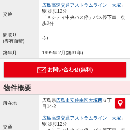
広島高速交通アストラムライン
「
大塚
」
駅 徒歩12分
交通
「Ａシティ中央バス停」バス停下車 徒
歩2分
間取り
-(-)
(専有面積)
築年月
1995年 2月(築31年)
お問い合わせ(無料)
物件概要
広島県
広島市安佐南区
大塚西
６丁
所在地
目14-2
広島高速交通アストラムライン
「
大塚
」
駅 徒歩12分
交通