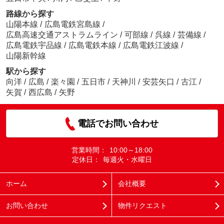
路線から探す
山陽本線
/
広島電鉄宮島線
/
広島高速交通アストラムライン
/
可部線
/
呉線
/
芸備線
/
広島電鉄宇品線
/
広島電鉄本線
/
広島電鉄江波線
/
山陽新幹線
駅から探す
向洋
/
広島
/
楽々園
/
五日市
/
天神川
/
安芸矢口
/
古江
/
矢賀
/
西広島
/
矢野
電話でお問い合わせ
営業時間：
10:00～18:00
定休日：
毎週火・水曜日
ホーム
会社概要
お問い合わせ
物件リクエスト