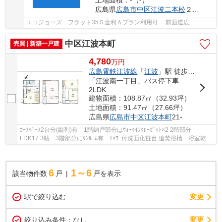
広島県
広島市中区
江波二本松
２丁目3-
エコジョーズ フラット35Ｓ金利Ａプラン利用可 前面道広
中区江波本町
売買 | 新築一戸建
4,780
万
円
広島電鉄江波線
「
江波
」駅 徒歩10分
「江波南一丁目」バス停下車 徒歩2分
2LDK
建物面積：108.87㎡（32.93坪）
土地面積：91.47㎡（27.66坪）
広島県
広島市中区
江波本町
21-
ｶｰｽﾍﾟｰｽ2台分(縦列)有 1階納戸部分はｳｫｰｸｲﾝｸﾛｰｾﾞｯﾄ×2 2階部分
LDK17.3帖 3階部分にｻﾝﾙｰﾑ有 ｼｬﾜｰ付洗面化粧台 追焚浴槽 浴室乾
燥 TVﾓﾆﾀｰ付ｲﾝﾀｰﾎﾝ 24時間換気ｼｽﾃﾑ 江波小学校まで...
6
1～6
該当物件数
戸
戸を表示
駅で絞り込む
変更
変更
絞り込み条件：
なし