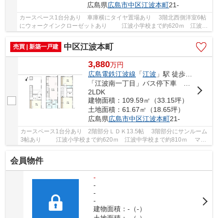
広島県
広島市中区
江波本町
21-
カースペース1台分あり 車庫横にタイヤ置場あり 3階北西側洋室6帖
にウォークインクローゼットあり 江波小学校まで約620ｍ 江波中
学校まで約810ｍ マックスバリュ江波店まで...
中区江波本町
売買 | 新築一戸建
3,880
万
円
広島電鉄江波線
「
江波
」駅 徒歩10分
「江波南一丁目」バス停下車 徒歩2分
2LDK
建物面積：109.59㎡（33.15坪）
土地面積：61.67㎡（18.65坪）
広島県
広島市中区
江波本町
21-
カースペース1台分あり 2階部分ＬＤＫ13.5帖 3階部分にサンルーム
3帖あり 江波小学校まで約620ｍ 江波中学校まで約810ｍ マッ
クスバリュ江波店まで約830ｍ
会員物件
-
-
-
-
建物面積：-（-）
土地面積：-（-）