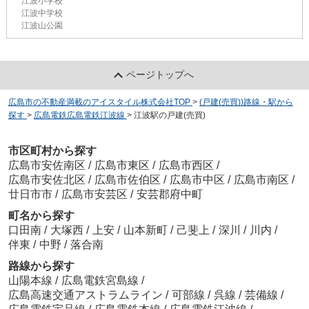
江波小学校
江波中学校
江波山公園
ページトップへ
広島市の不動産満載のアイスタイル株式会社TOP
>
(戸建(売買))路線・駅から
探す
>
広島電鉄広島電鉄江波線
>
江波駅の戸建(売買)
市区町村から探す
広島市安佐南区
/
広島市東区
/
広島市西区
/
広島市安佐北区
/
広島市佐伯区
/
広島市中区
/
広島市南区
/
廿日市市
/
広島市安芸区
/
安芸郡府中町
町名から探す
口田南
/
大塚西
/
上安
/
山本新町
/
己斐上
/
深川
/
川内
/
伴東
/
中野
/
落合南
路線から探す
山陽本線
/
広島電鉄宮島線
/
広島高速交通アストラムライン
/
可部線
/
呉線
/
芸備線
/