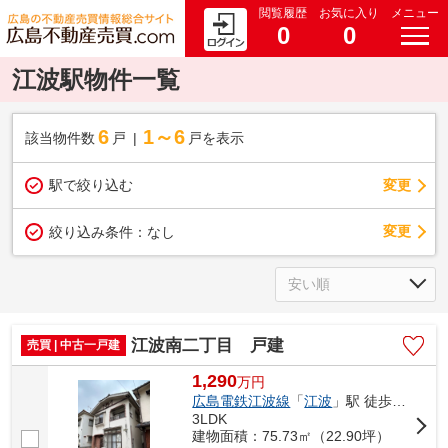
閲覧履歴
お気に入り
メニュー
0
0
江波駅物件一覧
6
1～6
該当物件数
戸
戸を表示
駅で絞り込む
変更
変更
絞り込み条件：
なし
江波南二丁目 戸建
売買 | 中古一戸建
1,290
万
円
広島電鉄江波線
「
江波
」駅 徒歩17分
3LDK
建物面積：75.73㎡（22.90坪）