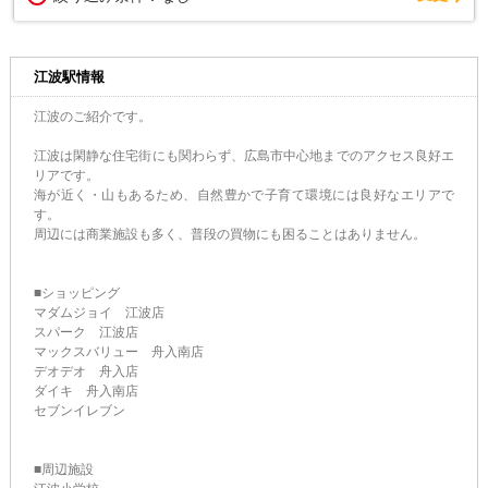
江波駅情報
江波のご紹介です。
江波は閑静な住宅街にも関わらず、広島市中心地までのアクセス良好エ
リアです。
海が近く・山もあるため、自然豊かで子育て環境には良好なエリアで
す。
周辺には商業施設も多く、普段の買物にも困ることはありません。
■ショッピング
マダムジョイ 江波店
スパーク 江波店
マックスバリュー 舟入南店
デオデオ 舟入店
ダイキ 舟入南店
セブンイレブン
■周辺施設