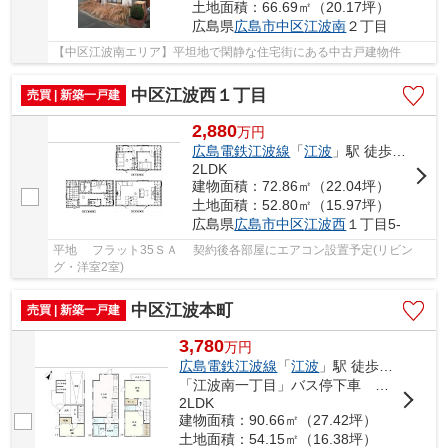
土地面積：66.69㎡（20.17坪）
広島県
広島市中区
江波南
２丁目
【中区江波南エリア】平坦地で閑静な住宅街にある中古戸建物件
中区江波西１丁目
売買 | 新築一戸建
2,880
万
円
広島電鉄江波線
「
江波
」駅 徒歩4分
2LDK
建物面積：72.86㎡（22.04坪）
土地面積：52.80㎡（15.97坪）
広島県
広島市中区
江波西
１丁目5-
平地 フラット35ＳＡ 契約後各部屋にエアコン設置予定(リビン
グ・洋室2室)
中区江波本町
売買 | 新築一戸建
3,780
万
円
広島電鉄江波線
「
江波
」駅 徒歩10分
「江波南一丁目」バス停下車 徒歩2分
2LDK
建物面積：90.66㎡（27.42坪）
土地面積：54.15㎡（16.38坪）