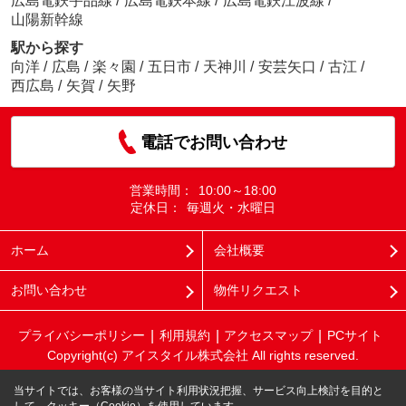
広島電鉄宇品線
/
広島電鉄本線
/
広島電鉄江波線
/
山陽新幹線
駅から探す
向洋
/
広島
/
楽々園
/
五日市
/
天神川
/
安芸矢口
/
古江
/
西広島
/
矢賀
/
矢野
電話でお問い合わせ
営業時間：
10:00～18:00
定休日：
毎週火・水曜日
ホーム
会社概要
お問い合わせ
物件リクエスト
プライバシーポリシー
利用規約
アクセスマップ
PCサイト
Copyright(c) アイスタイル株式会社 All rights reserved.
当サイトでは、お客様の当サイト利用状況把握、サービス向上検討を目的と