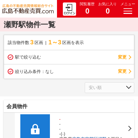
閲覧履歴
お気に入り
メニュー
0
0
瀬野駅物件一覧
3
1～3
該当物件数
区画
区画を表示
駅で絞り込む
変更
変更
絞り込み条件：
なし
会員物件
-
-
-
-(-)