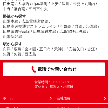
口田南
/
大塚西
/
山本新町
/
上安
/
深川
/
己斐上
/
川内
/
中野
/
落合南
/
五日市中央
路線から探す
山陽本線
/
広島電鉄宮島線
/
広島高速交通アストラムライン
/
可部線
/
呉線
/
芸備線
/
広島電鉄宇品線
/
広島電鉄本線
/
広島電鉄江波線
/
山陽新幹線
駅から探す
向洋
/
広島
/
楽々園
/
五日市
/
天神川
/
安芸矢口
/
古江
/
矢野
/
矢賀
/
西広島
電話でお問い合わせ
営業時間：
10:00～18:00
定休日：
毎週火・水曜日
ホーム
会社概要