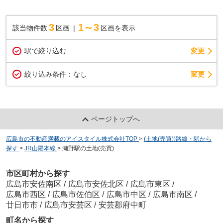
3
1～3
該当物件数
区画
区画を表示
駅で絞り込む
変更
変更
絞り込み条件：
なし
ページトップへ
広島市の不動産満載のアイスタイル株式会社TOP
>
(土地(売買))路線・駅から
探す
>
JR山陽本線
>
瀬野駅の土地(売買)
市区町村から探す
広島市安佐南区
/
広島市安佐北区
/
広島市東区
/
広島市西区
/
広島市佐伯区
/
広島市中区
/
広島市南区
/
廿日市市
/
広島市安芸区
/
安芸郡府中町
町名から探す