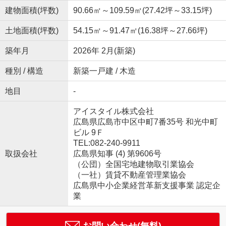
建物面積(坪数)
90.66㎡～109.59㎡(27.42坪～33.15坪)
土地面積(坪数)
54.15㎡～91.47㎡(16.38坪～27.66坪)
築年月
2026年 2月(新築)
種別 / 構造
新築一戸建 / 木造
地目
-
アイスタイル株式会社
広島県広島市中区中町7番35号 和光中町
ビル 9Ｆ
TEL:082-240-9911
取扱会社
広島県知事 (4) 第9606号
（公団）全国宅地建物取引業協会
（一社）賃貸不動産管理業協会
広島県中小企業経営革新支援事業 認定企
業
お問い合わせ(無料)