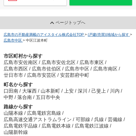
ページトップへ
広島市の不動産満載のアイスタイル株式会社TOP
>
(戸建(売買))地域から探す
>
広島市中区
>
中区江波本町
市区町村から探す
広島市安佐南区
/
広島市安佐北区
/
広島市東区
/
広島市西区
/
広島市佐伯区
/
広島市中区
/
広島市南区
/
廿日市市
/
広島市安芸区
/
安芸郡府中町
町名から探す
口田南
/
大塚西
/
山本新町
/
上安
/
深川
/
己斐上
/
川内
/
中野
/
落合南
/
五日市中央
路線から探す
山陽本線
/
広島電鉄宮島線
/
広島高速交通アストラムライン
/
可部線
/
呉線
/
芸備線
/
広島電鉄宇品線
/
広島電鉄本線
/
広島電鉄江波線
/
山陽新幹線