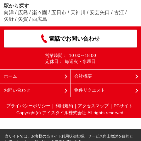
駅から探す
向洋
/
広島
/
楽々園
/
五日市
/
天神川
/
安芸矢口
/
古江
/
矢野
/
矢賀
/
西広島
電話でお問い合わせ
営業時間：
10:00～18:00
定休日：
毎週火・水曜日
ホーム
会社概要
お問い合わせ
物件リクエスト
プライバシーポリシー
利用規約
アクセスマップ
PCサイト
Copyright(c) アイスタイル株式会社 All rights reserved.
当サイトでは、お客様の当サイト利用状況把握、サービス向上検討を目的と