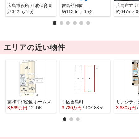
広島市役所 江波保育園
吉島幼稚園
広島市立 
約342m／5分
約1138m／15分
約647m／
エリアの近い物件
藤和平和公園ホームズ
中区吉島町
サンシティ
3,599
万
円
/ 2LDK
3,780
万
円
/ 106.88㎡
3,680
万
円