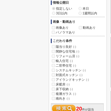
情報公開日
指定しない
本日
3日以内
1週間以内
画像・動画あり
画像あり
動画あり
パノラマあり
こだわり条件
陽当り良好
(-)
閑静な住宅地
(-)
リフォーム済
(-)
輸入住宅
(-)
二世帯住宅
(-)
システムキッチン
(-)
対面式キッチン
(-)
アイランドキッチン
(-)
床暖房
(-)
床下収納
(-)
複層ガラス
(-)
南向き
(-)
20
件が該当