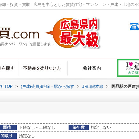
却・投資・買取 | 広島を中心とした賃貸住宅・マンション・戸建・土地の不動産
社TOP
>
(戸建(売買))路線・駅から探す
>
JR山陽本線
>
阿品駅の戸建(
面積
下限なし～上限なし
築年数
指定しない
間取り
指定なし