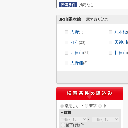
設備条件
指定なし
JR山陽本線
駅で絞り込む
入野
八本松
(1)
向洋
天神川
(23)
五日市
廿日市
(21)
大野浦
(3)
指定しない
新築
中古
▼価格
～
値下げ物件