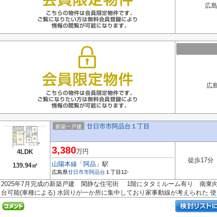
広島
広
廿日市市阿品台１丁目
新築一戸建
3,380
万円
4LDK
徒歩17分
山陽本線
「
阿品
」駅
139.94㎡
広島県
廿日市市
阿品台
１丁目12-
2025年7月完成の新築戸建 閑静な住宅街 1階にタタミルーム有り 南東
台可能(車種による) 水回りが一か所に集中しており家事動線が考えられた 使..