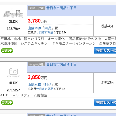
廿日市市阿品２丁目
新築一戸建
3,780
万円
3LDK
徒歩4分
山陽本線
「
阿品
」駅
123.79㎡
広島県
廿日市市
阿品
２丁目12-
平坦地 角地 陽当たり良好 オール電化 阿品駅徒歩4分の立地 太陽光発
水洗浄便座 システムキッチン ＴＶモニター付インターホン 全居室フロ..
廿日市市阿品４丁目
中古一戸建
3,850
万円
徒歩13分
4LDK
山陽本線
「
阿品
」駅
広島県
廿日市市
阿品
４丁目32-
289.52㎡
4ＬＤＫ＋Ｓ リフォーム要相談