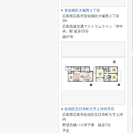
安佐南区大塚西２丁目
広島県広島市安佐南区大塚西２丁目
39-
広島高速交通アストラムライン「伴中
央」駅 徒歩15分
築47年
佐伯区五日市町大字上河内字石
広島県広島市佐伯区五日市町大字上河
内
野登呂橋バス停下車 徒歩7分
予定