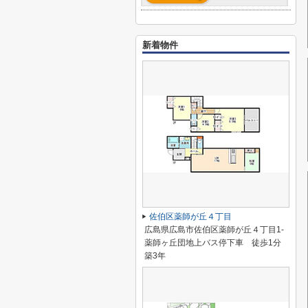
新着物件
佐伯区薬師が丘４丁目
広島県広島市佐伯区薬師が丘４丁目1-
薬師ヶ丘団地上バス停下車 徒歩1分
築3年