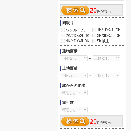
20
件が該当
間取り
ワンルーム
1K/1DK/1LDK
2K/2DK/2LDK
3K/3DK/3LDK
4K/4DK/4LDK
5K以上
建物面積
～
土地面積
～
駅からの徒歩
築年数
20
件が該当