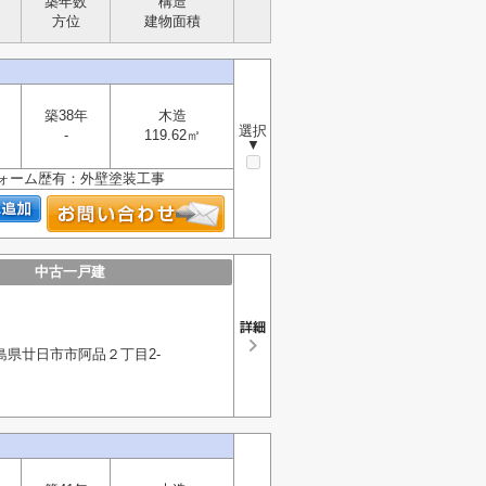
築年数
構造
方位
建物面積
築38年
木造
選択
-
119.62㎡
▼
リフォーム歴有：外壁塗装工事
中古一戸建
島県廿日市市阿品２丁目2-