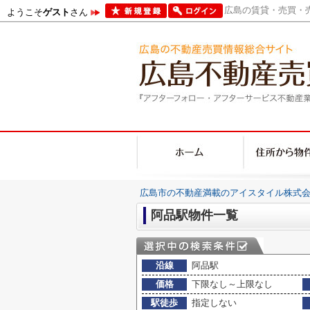
広島の賃貸・売買・売
ようこそ
ゲスト
さん
広島市の不動産満載のアイスタイル株式会
阿品駅物件一覧
沿線
阿品駅
価格
下限なし～上限なし
駅徒歩
指定しない