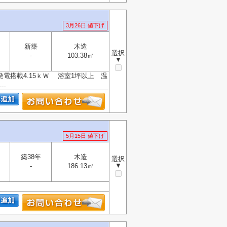
3月26日 値下げ
新築
木造
選択
-
103.38㎡
▼
電搭載4.15ｋＷ 浴室1坪以上 温
.
5月15日 値下げ
築38年
木造
選択
▼
-
186.13㎡