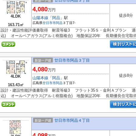
廿日市市阿品３丁目
新築一戸建
4,080
万円
徒歩8分
4LDK
山陽本線
「
阿品
」駅
広島県
廿日市市
阿品
３丁目7-
163.71㎡
設計・建設性能評価書取得 耐震等級3 フラット35Ｓ・金利Ａプラン 適合証
込) オールペアガラス(アルミ樹脂複合) 地盤保証20年 長期優良住宅取得予
廿日市市阿品３丁目
新築一戸建
4,080
万円
徒歩8分
4LDK
山陽本線
「
阿品
」駅
広島県
廿日市市
阿品
３丁目7-
163.43㎡
設計・建設性能評価書取得 耐震等級3 フラット35Ｓ・金利Ａプラン 適合証
込) オールペアガラス(アルミ樹脂複合) 地盤保証20年 長期優良住宅取得予
廿日市市阿品４丁目
新築一戸建
4,098