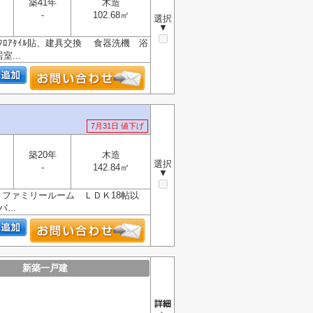
築41年
木造
-
102.68㎡
選択
▼
替、ﾌﾛｱﾀｲﾙ貼、建具交換 食器洗機 浴
...
7月31日 値下げ
築20年
木造
選択
-
142.84㎡
▼
々ファミリールーム ＬＤＫ18帖以
..
新築一戸建