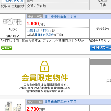
外観
/
間取り図
価格
駅徒歩
停歩
交通 / 所在地
間取り/土地面積
廿日市市阿品台５丁目
中古一戸建
1,900
万円
徒歩21分
4LDK
山陽本線
「
阿品
」駅
広島県
廿日市市
阿品台
５丁目8-
207.42㎡
2×4工法採用 閑静な住宅地 広々とした延床面積119.62㎡ 2001年5月
広
廿日市市阿品台５丁目
中古一戸建
2,700
万円