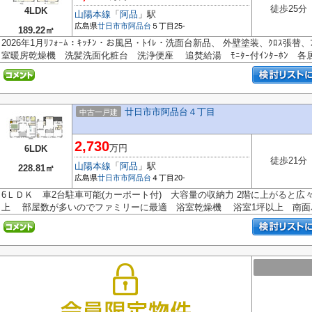
徒歩25分
4LDK
山陽本線
「
阿品
」駅
広島県
廿日市市
阿品台
５丁目25-
189.22㎡
2026年1月ﾘﾌｫｰﾑ：ｷｯﾁﾝ・お風呂・ﾄｲﾚ・洗面台新品、 外壁塗装、ｸﾛｽ張
室暖房乾燥機 洗髪洗面化粧台 洗浄便座 追焚給湯 ﾓﾆﾀｰ付ｲﾝﾀｰﾎﾝ 各居室
廿日市市阿品台４丁目
中古一戸建
2,730
万円
6LDK
徒歩21分
山陽本線
「
阿品
」駅
228.81㎡
広島県
廿日市市
阿品台
４丁目20-
6ＬＤＫ 車2台駐車可能(カーポート付) 大容量の収納力 2階に上がると広
上 部屋数が多いのでファミリーに最適 浴室乾燥機 浴室1坪以上 南面バ.