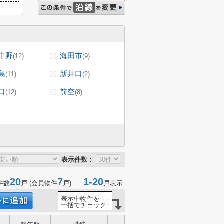
中野
海田市
(12)
(9)
島
新井口
(11)
(2)
口
前空
(12)
(8)
表示件数：
20
7
1-20
件数
戸 (会員物件
戸)
戸表示
表示中物件を
一括でチェック