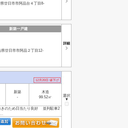
県廿日市市阿品台４丁目8-
新築一戸建
島県廿日市市阿品２丁目12-
12月20日 値下げ
新築
木造
選択
-
99.52㎡
▼
向きのため日当たり良好 並列駐車2
.