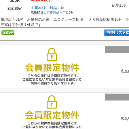
万円
3LDK
徒歩13分
山陽本線
「
阿品
」駅
202.80㎡
広島県
廿日市市
阿品
４丁目37-
敷地広々61坪 お庭付のお家 エコジョーズ採用 ＪＲ阿品駅徒歩13分 阿品
洋室は間仕切り可能です
広島
広島