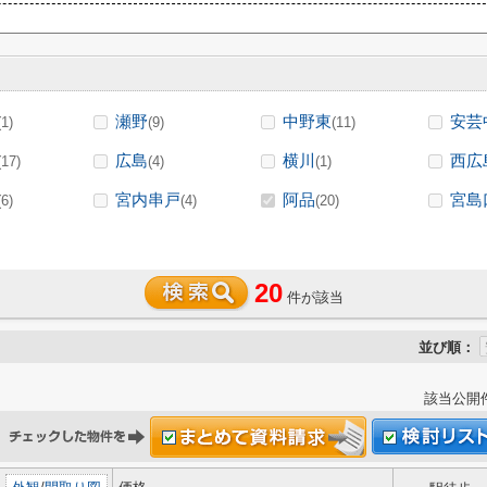
瀬野
中野東
安芸
(1)
(9)
(11)
広島
横川
西広
(17)
(4)
(1)
宮内串戸
阿品
宮島
(6)
(4)
(20)
20
件が該当
並び順：
該当公開