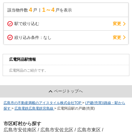
4
1～4
該当物件数
戸
戸を表示
駅で絞り込む
変更
変更
絞り込み条件：
なし
広電阿品駅情報
広電阿品のご紹介です。
ページトップへ
広島市の不動産満載のアイスタイル株式会社TOP
>
(戸建(売買))路線・駅から
探す
>
広島電鉄広島電鉄宮島線
>
広電阿品駅の戸建(売買)
市区町村から探す
広島市安佐南区
/
広島市安佐北区
/
広島市東区
/