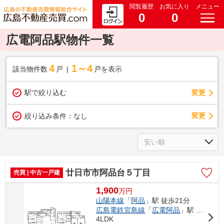
閲覧履歴
お気に入り
メニュー
0
0
広電阿品駅物件一覧
4
1～4
該当物件数
戸
戸を表示
駅で絞り込む
変更
変更
絞り込み条件：
なし
廿日市市阿品台５丁目
売買 | 中古一戸建
1,900
万
円
山陽本線
「
阿品
」駅 徒歩21分
広島電鉄宮島線
「
広電阿品
」駅 徒歩24分
4LDK