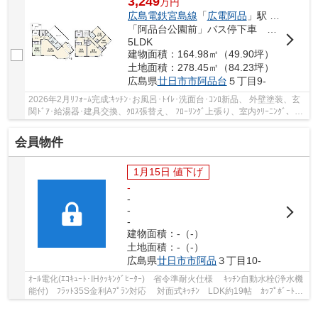
3,249
万
円
広島電鉄宮島線
「
広電阿品
」駅 徒歩22分
「阿品台公園前」バス停下車 徒歩3分
5LDK
建物面積：164.98㎡（49.90坪）
土地面積：278.45㎡（84.23坪）
広島県
廿日市市
阿品台
５丁目9-
2026年2月ﾘﾌｫｰﾑ完成:ｷｯﾁﾝ･お風呂･ﾄｲﾚ･洗面台･ｺﾝﾛ新品、 外壁塗装、玄
関ﾄﾞｱ･給湯器･建具交換、ｸﾛｽ張替え、 ﾌﾛｰﾘﾝｸﾞ上張り、室内ｸﾘｰﾆﾝｸﾞ、白
蟻点検 角地で陽当り良好な積水ﾊｳｽ施工の再...
会員物件
1月15日 値下げ
-
-
-
-
建物面積：-（-）
土地面積：-（-）
広島県
廿日市市
阿品
３丁目10-
ｵｰﾙ電化(ｴｺｷｭｰﾄ･IHｸｯｷﾝｸﾞﾋｰﾀｰ) 省令準耐火仕様 ｷｯﾁﾝ自動水栓(浄水機
能付) ﾌﾗｯﾄ35S金利Aﾌﾟﾗﾝ対応 対面式ｷｯﾁﾝ LDK約19帖 ｶｯﾌﾟﾎﾞｰﾄﾞ
付 縦型ﾌﾞﾗｲﾝﾄﾞ 地上ﾃﾞｼﾞﾀﾙｱﾝﾃﾅ設置 ﾘﾋﾞﾝｸ...