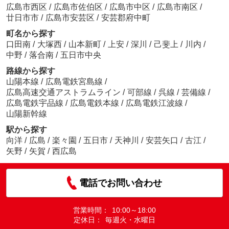
広島市西区
/
広島市佐伯区
/
広島市中区
/
広島市南区
/
廿日市市
/
広島市安芸区
/
安芸郡府中町
町名から探す
口田南
/
大塚西
/
山本新町
/
上安
/
深川
/
己斐上
/
川内
/
中野
/
落合南
/
五日市中央
路線から探す
山陽本線
/
広島電鉄宮島線
/
広島高速交通アストラムライン
/
可部線
/
呉線
/
芸備線
/
広島電鉄宇品線
/
広島電鉄本線
/
広島電鉄江波線
/
山陽新幹線
駅から探す
向洋
/
広島
/
楽々園
/
五日市
/
天神川
/
安芸矢口
/
古江
/
矢野
/
矢賀
/
西広島
電話でお問い合わせ
営業時間：
10:00～18:00
定休日：
毎週火・水曜日