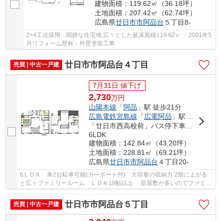
建物面積：119.62㎡（36.18坪）
土地面積：207.42㎡（62.74坪）
広島県
廿日市市
阿品台
５丁目8-
2×4工法採用 閑静な住宅地 広々とした延床面積119.62㎡ 2001年5
月リフォーム歴有：外壁塗装工事
廿日市市阿品台４丁目
売買 | 中古一戸建
7月31日 値下げ
2,730
万
円
山陽本線
「
阿品
」駅 徒歩21分
広島電鉄宮島線
「
広電阿品
」駅 徒歩24分
「廿日市西高校前」バス停下車 徒歩3分
6LDK
建物面積：142.84㎡（43.20坪）
土地面積：228.81㎡（69.21坪）
広島県
廿日市市
阿品台
４丁目20-
6ＬＤＫ 車2台駐車可能(カーポート付) 大容量の収納力 2階に上がる
と広々ファミリールーム ＬＤＫ18帖以上 部屋数が多いのでファミリ
ーに最適 浴室乾燥機 浴室1坪以上 南面バ...
廿日市市阿品台５丁目
売買 | 中古一戸建