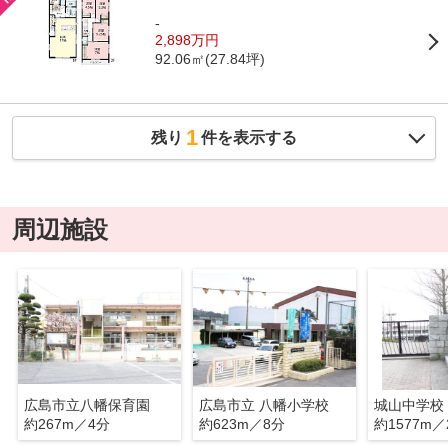
-
2,898万円
92.06㎡(27.84坪)
1
残り
件を表示する
周辺施設
広島市立八幡保育園
広島市立 八幡小学校
城山中学校
約267m／4分
約623m／8分
約1577m／