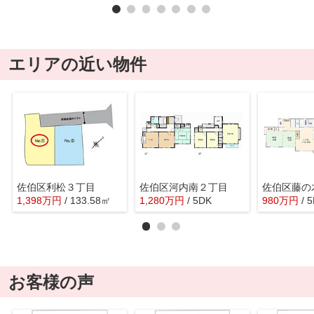
エリアの近い物件
佐伯区利松３丁目
佐伯区河内南２丁目
佐伯区藤の
1,398
万
円
/ 133.58㎡
1,280
万
円
/ 5DK
980
万
円
/ 
お客様の声