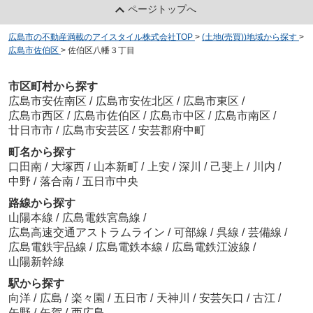
ページトップへ
広島市の不動産満載のアイスタイル株式会社TOP
>
(土地(売買))地域から探す
>
広島市佐伯区
>
佐伯区八幡３丁目
市区町村から探す
広島市安佐南区
/
広島市安佐北区
/
広島市東区
/
広島市西区
/
広島市佐伯区
/
広島市中区
/
広島市南区
/
廿日市市
/
広島市安芸区
/
安芸郡府中町
町名から探す
口田南
/
大塚西
/
山本新町
/
上安
/
深川
/
己斐上
/
川内
/
中野
/
落合南
/
五日市中央
路線から探す
山陽本線
/
広島電鉄宮島線
/
広島高速交通アストラムライン
/
可部線
/
呉線
/
芸備線
/
広島電鉄宇品線
/
広島電鉄本線
/
広島電鉄江波線
/
山陽新幹線
駅から探す
向洋
/
広島
/
楽々園
/
五日市
/
天神川
/
安芸矢口
/
古江
/
矢野
/
矢賀
/
西広島