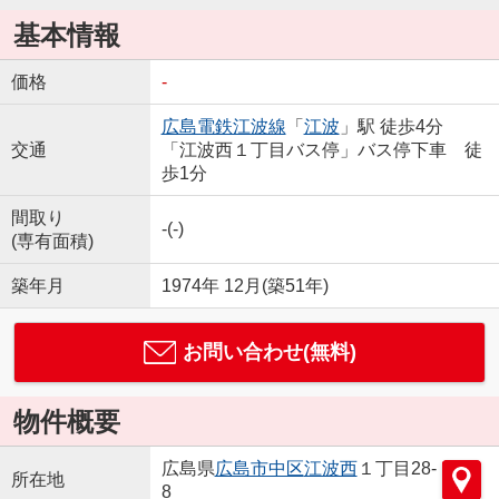
基本情報
価格
-
広島電鉄江波線
「
江波
」駅 徒歩4分
交通
「江波西１丁目バス停」バス停下車 徒
歩1分
間取り
-(-)
(専有面積)
築年月
1974年 12月(築51年)
お問い合わせ(無料)
物件概要
広島県
広島市中区
江波西
１丁目28-
所在地
8