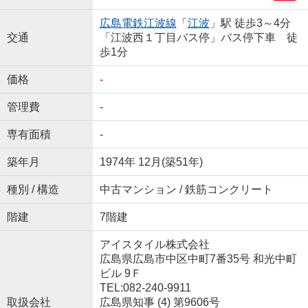
広島電鉄江波線
「
江波
」駅 徒歩3～4分
交通
「江波西１丁目バス停」バス停下車 徒
歩1分
価格
-
管理費
-
専有面積
-
築年月
1974年 12月(築51年)
種別 / 構造
中古マンション / 鉄筋コンクリート
階建
7階建
アイスタイル株式会社
広島県広島市中区中町7番35号 和光中町
ビル 9Ｆ
TEL:082-240-9911
取扱会社
広島県知事 (4) 第9606号