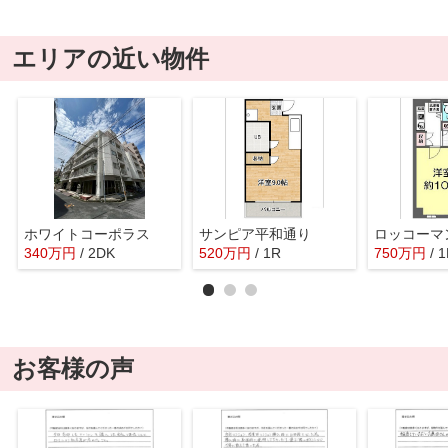
エリアの近い物件
ホワイトコーポラス
サンピア平和通り
340
万
円
/ 2DK
520
万
円
/ 1R
750
万
円
/ 
お客様の声