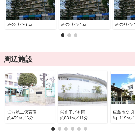
みのりハイム
みのりハイム
みのりハ
周辺施設
江波第二保育園
栄光子ども園
広島市立 
約459m／6分
約831m／11分
約1119m／