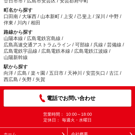
廿日市市
/
広島市安芸区
/
安芸郡府中町
町名から探す
口田南
/
大塚西
/
山本新町
/
上安
/
己斐上
/
深川
/
中野
/
伴東
/
川内
/
相田
路線から探す
山陽本線
/
広島電鉄宮島線
/
広島高速交通アストラムライン
/
可部線
/
呉線
/
芸備線
/
広島電鉄宇品線
/
広島電鉄本線
/
広島電鉄江波線
/
山陽新幹線
駅から探す
向洋
/
広島
/
楽々園
/
五日市
/
天神川
/
安芸矢口
/
古江
/
西広島
/
矢野
/
矢賀
電話でお問い合わせ
営業時間：
10:00～18:00
定休日：
毎週火・水曜日
ホーム
会社概要