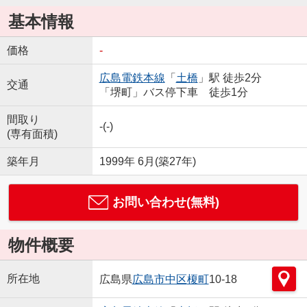
基本情報
価格
-
広島電鉄本線
「
土橋
」駅 徒歩2分
交通
「堺町」バス停下車 徒歩1分
間取り
-(-)
(専有面積)
築年月
1999年 6月(築27年)
お問い合わせ(無料)
物件概要
所在地
広島県
広島市中区
榎町
10-18