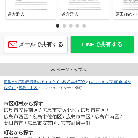
道方雅人
道方雅人
原田ゆめか
メールで共有する
LINEで共有する
ページトップへ
広島市の不動産満載のアイスタイル株式会社TOP
>
(マンション(売買))地域か
ら探す
>
広島市中区
>
コンツェルトシティ榎町
市区町村から探す
広島市安佐南区
/
広島市安佐北区
/
広島市東区
/
広島市西区
/
広島市佐伯区
/
広島市中区
/
広島市南区
/
廿日市市
/
広島市安芸区
/
安芸郡府中町
町名から探す