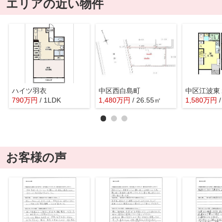
エリアの近い物件
ハイツ羽衣
中区西白島町
中区江波東
790
万
円
/ 1LDK
1,480
万
円
/ 26.55㎡
1,580
万
円
お客様の声