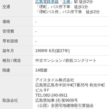
広島電鉄本線
「
土橋
」駅 徒歩2分
交通
「堺町」バス停下車 徒歩1分
「堺町バス停」バス停下車 徒歩2分
価格
-
管理費
-
専有面積
-
築年月
1999年 6月(築27年)
種別 / 構造
中古マンション / 鉄筋コンクリート
階建
14階建
アイスタイル株式会社
広島県広島市中区中町7番35号 和光中町
ビル 9Ｆ
TEL:082-240-9911
取扱会社
広島県知事 (4) 第9606号
（公団）全国宅地建物取引業協会