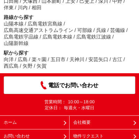
口田南
/
大塚西
/
山本新町
/
上安
/
己斐上
/
深川
/
中野
/
伴東
/
川内
/
相田
路線から探す
山陽本線
/
広島電鉄宮島線
/
広島高速交通アストラムライン
/
可部線
/
呉線
/
芸備線
/
広島電鉄宇品線
/
広島電鉄本線
/
広島電鉄江波線
/
山陽新幹線
駅から探す
向洋
/
広島
/
楽々園
/
五日市
/
天神川
/
安芸矢口
/
古江
/
西広島
/
矢野
/
矢賀
電話でお問い合わせ
営業時間：
10:00～18:00
定休日：
毎週火・水曜日
ホーム
会社概要
お問い合わせ
物件リクエスト