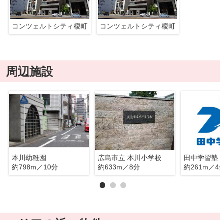
コンツェルトシティ榎町
コンツェルトシティ榎町
周辺施設
本川幼稚園
広島市立 本川小学校
田中学習塾
約798m／10分
約633m／8分
約261m／