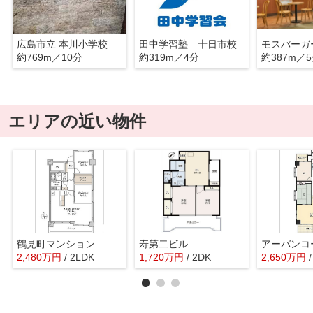
広島市立 本川小学校
田中学習塾 十日市校
約769m／10分
約319m／4分
約387m／
エリアの近い物件
鶴見町マンション
寿第二ビル
2,480
万
円
/ 2LDK
1,720
万
円
/ 2DK
2,650
万
円