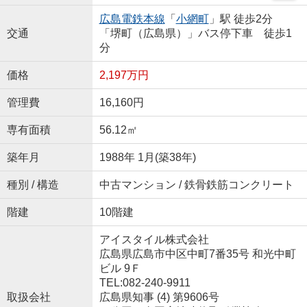
広島電鉄本線
「
小網町
」駅 徒歩2分
交通
「堺町（広島県）」バス停下車 徒歩1
分
価格
2,197万円
管理費
16,160円
専有面積
56.12㎡
築年月
1988年 1月(築38年)
種別 / 構造
中古マンション / 鉄骨鉄筋コンクリート
階建
10階建
アイスタイル株式会社
広島県広島市中区中町7番35号 和光中町
ビル 9Ｆ
TEL:082-240-9911
取扱会社
広島県知事 (4) 第9606号