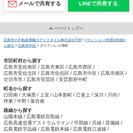
メールで共有する
LINEで共有する
ページトップへ
広島市の不動産満載のアイスタイル株式会社TOP
>
(マンション(売買))地域か
ら探す
>
広島市中区
>
ダイアパレス堺町
市区町村から探す
広島市安佐南区
/
広島市東区
/
広島市西区
/
広島市安佐北区
/
広島市佐伯区
/
広島市中区
/
広島市南区
/
廿日市市
/
広島市安芸区
/
安芸郡府中町
町名から探す
口田南
/
大塚西
/
上安
/
山本新町
/
己斐上
/
深川
/
川内
/
伴東
/
中野
/
落合南
路線から探す
山陽本線
/
広島電鉄宮島線
/
広島高速交通アストラムライン
/
可部線
/
呉線
/
芸備線
/
広島電鉄宇品線
/
広島電鉄本線
/
広島電鉄江波線
/