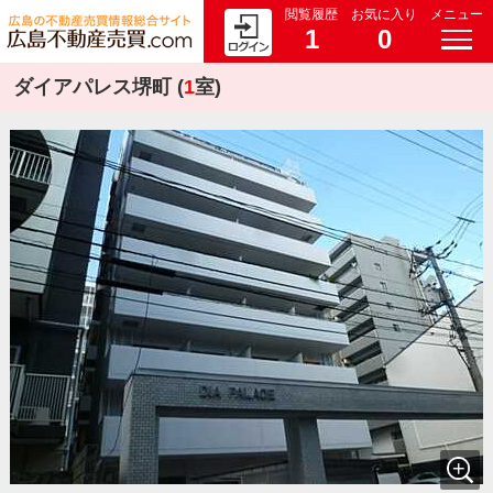
閲覧履歴
お気に入り
メニュー
1
0
ダイアパレス堺町 (
1
室)