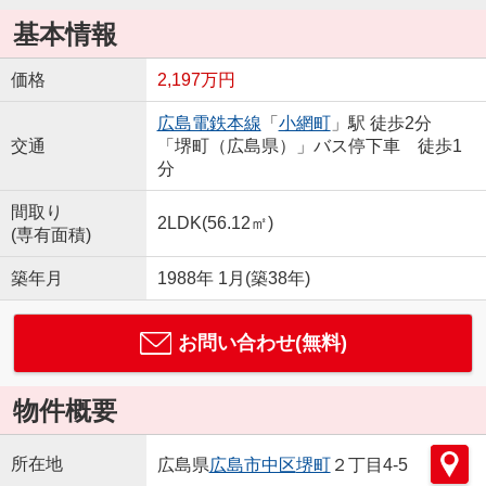
基本情報
価格
2,197万円
広島電鉄本線
「
小網町
」駅 徒歩2分
交通
「堺町（広島県）」バス停下車 徒歩1
分
間取り
2LDK(56.12㎡)
(専有面積)
築年月
1988年 1月(築38年)
お問い合わせ(無料)
物件概要
所在地
広島県
広島市中区
堺町
２丁目4-5