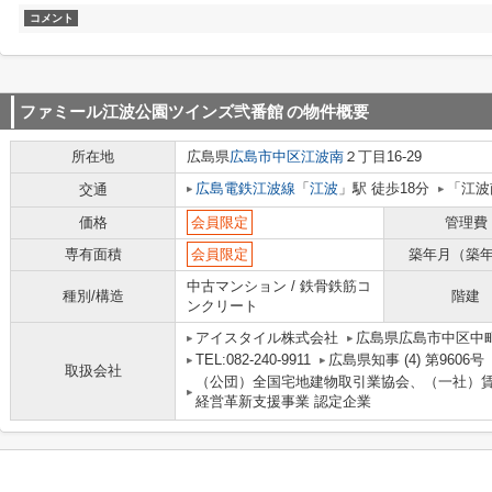
コメント
ファミール江波公園ツインズ弐番館
の物件概要
所在地
広島県
広島市中区
江波南
２丁目16-29
広島電鉄江波線
「
江波
」駅 徒歩18分
「江波
交通
価格
会員限定
管理費
専有面積
会員限定
築年月（築
中古マンション / 鉄骨鉄筋コ
種別/構造
階建
ンクリート
アイスタイル株式会社
広島県広島市中区中町
TEL:082-240-9911
広島県知事 (4) 第9606号
取扱会社
（公団）全国宅地建物取引業協会、（一社）
経営革新支援事業 認定企業