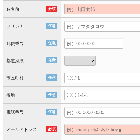
お名前
必須
フリガナ
任意
郵便番号
任意
都道府県
任意
市区町村
任意
番地
任意
電話番号
任意
メールアドレス
必須