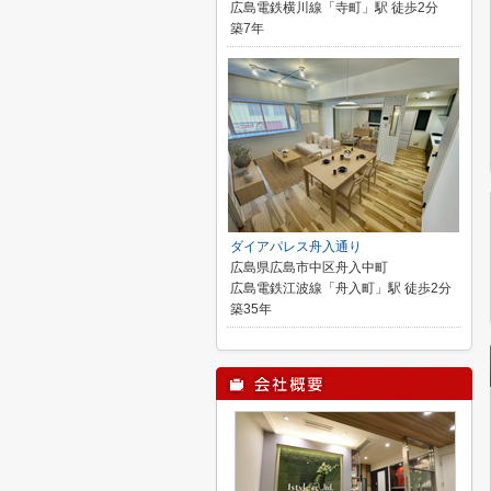
広島電鉄横川線「寺町」駅 徒歩2分
築7年
ダイアパレス舟入通り
広島県広島市中区舟入中町
広島電鉄江波線「舟入町」駅 徒歩2分
築35年