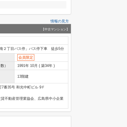
情報の見方
【中古マンション】
南２丁目バス停」バス停下車 徒歩5分
会員限定
年数）
1991年 10月 ( 築34年 )
13階建
7番35号 和光中町ビル 9Ｆ
賃貸不動産管理業協会、広島県中小企業