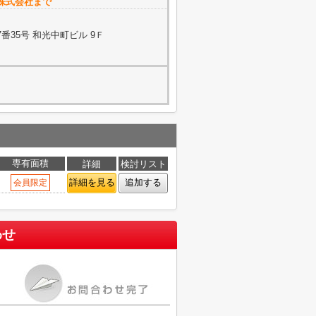
株式会社まで
番35号 和光中町ビル 9Ｆ
専有面積
詳細
検討リスト
詳細を見る
追加する
会員限定
わせ