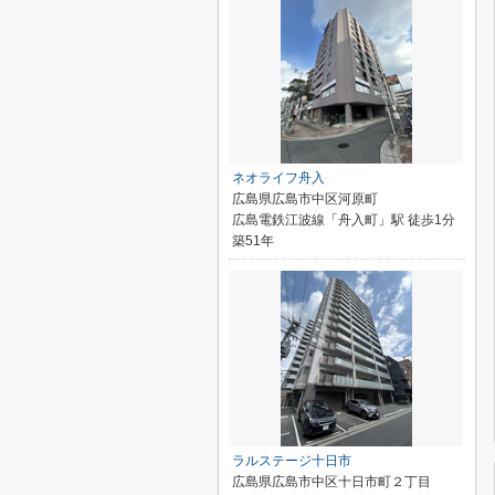
ネオライフ舟入
広島県広島市中区河原町
広島電鉄江波線「舟入町」駅 徒歩1分
築51年
ラルステージ十日市
広島県広島市中区十日市町２丁目