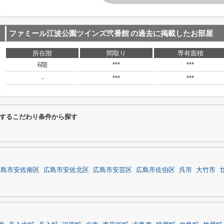
ファミール江波公園ツインズ弐番館
の過去に掲載したお部屋
所在階
間取り
専有面積
6階
***
***
-
***
***
するこだわり条件から探す
広島市安佐南区
広島市安佐北区
広島市安芸区
広島市佐伯区
呉市
大竹市