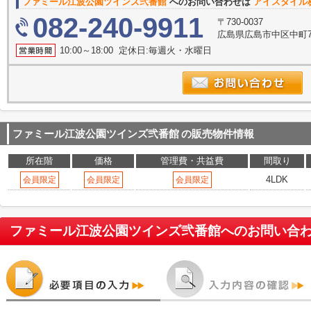
ファミール江波公園ツインズ弐番館
へのお問い合わせは
アイスタイル
082-240-9911
〒730-0037
広島県広島市中区中町7
10:00～18:00 定休日:毎週火・水曜日
ファミール江波公園ツインズ弐番館
の販売物件情報
所在階
価格
管理費・共益費
間取り
4LDK
会員限定
会員限定
会員限定
ファミール江波公園ツインズ弐番館
へのお問い合