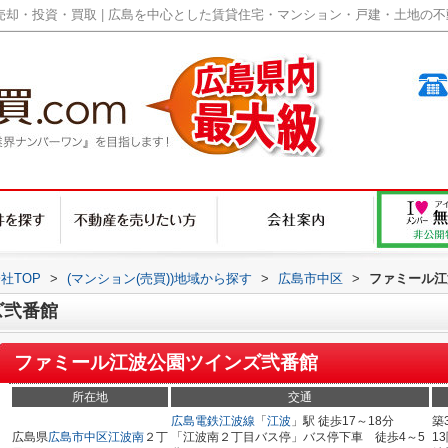
却・投資・買取 | 広島を中心とした賃貸住宅・マンション・戸建・土地の不動産
社TOP
>
(マンション(売買))地域から探す
>
広島市中区
>
ファミール江
ズ弐番館
ファミール江波公園ツインズ弐番館
所在地
交通
広島電鉄江波線
「
江波
」駅 徒歩17～18分
築
広島県
広島市中区
江波南
２丁
「江波南２丁目バス停」バス停下車 徒歩4～5
1