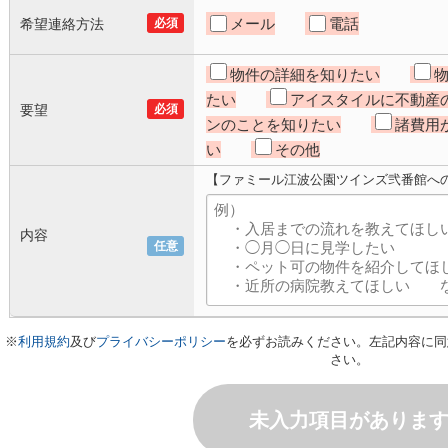
メール
電話
希望連絡方法
必須
物件の詳細を知りたい
たい
アイスタイルに不動産
要望
必須
ンのことを知りたい
諸費用
い
その他
【ファミール江波公園ツインズ弐番館へ
内容
任意
※
利用規約
及び
プライバシーポリシー
を必ずお読みください。左記内容に同
さい。
未入力項目がありま