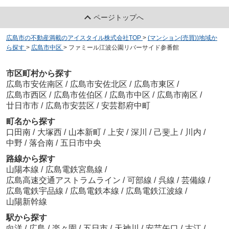
ページトップへ
広島市の不動産満載のアイスタイル株式会社TOP
>
(マンション(売買))地域か
ら探す
>
広島市中区
>
ファミール江波公園リバーサイド参番館
市区町村から探す
広島市安佐南区
/
広島市安佐北区
/
広島市東区
/
広島市西区
/
広島市佐伯区
/
広島市中区
/
広島市南区
/
廿日市市
/
広島市安芸区
/
安芸郡府中町
町名から探す
口田南
/
大塚西
/
山本新町
/
上安
/
深川
/
己斐上
/
川内
/
中野
/
落合南
/
五日市中央
路線から探す
山陽本線
/
広島電鉄宮島線
/
広島高速交通アストラムライン
/
可部線
/
呉線
/
芸備線
/
広島電鉄宇品線
/
広島電鉄本線
/
広島電鉄江波線
/
山陽新幹線
駅から探す
向洋
/
広島
/
楽々園
/
五日市
/
天神川
/
安芸矢口
/
古江
/