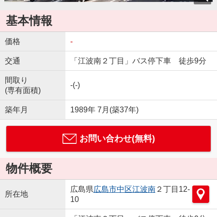
基本情報
価格
-
交通
「江波南２丁目」バス停下車 徒歩9分
間取り
-(-)
(専有面積)
築年月
1989年 7月(築37年)
お問い合わせ(無料)
物件概要
広島県
広島市中区
江波南
２丁目12-
所在地
10