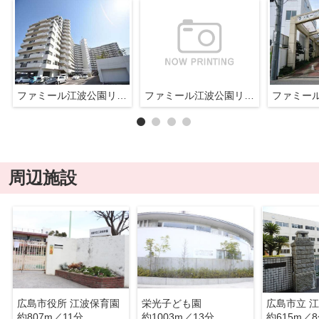
ファミール江波公園リバーサイド参番館
ファミール江波公園リバーサイド参番館
周辺施設
広島市役所 江波保育園
栄光子ども園
広島市立 
約807m／11分
約1003m／13分
約615m／