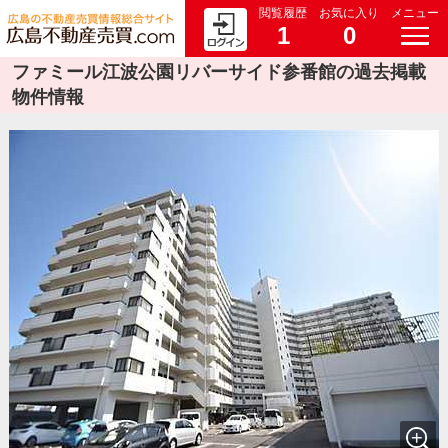
閲覧履歴
お気に入り
メニュー
1
0
ファミール江波公園リバーサイド参番館の過去掲載
物件情報