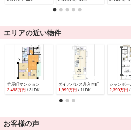
エリアの近い物件
竹屋町マンション
ダイアパレス舟入本町
シャンボー
2,498
万
円
/ 3LDK
1,999
万
円
/ 1LDK
2,390
万
円
お客様の声