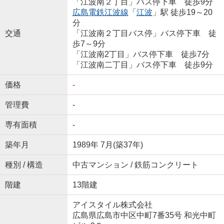
「江波南２丁目」バス停下車 徒歩9分
広島電鉄江波線
「
江波
」駅 徒歩19～20
分
交通
「江波南２丁目バス停」バス停下車 徒
歩7～9分
「江波南2丁目」バス停下車 徒歩7分
「江波南二丁目」バス停下車 徒歩9分
価格
-
管理費
-
専有面積
-
築年月
1989年 7月(築37年)
種別 / 構造
中古マンション / 鉄筋コンクリート
階建
13階建
アイスタイル株式会社
広島県広島市中区中町7番35号 和光中町